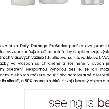
kozmetika
Defy Damage ProSeries
ponúka dva produkty
lasov, zabezpečujú lepší prienik farby a optimalizujú výsl
troch vlasových väzieb
(disulfidová, soľná, vodíková). 
Väzby vo vlasoch sú chránené a zosilnené v dvoch 
m ošetrení. Nespornou výhodou tiež je, že ich mož
ačmi alebo ich môžete použiť ako samostatné ošetrenie
y
5x silnejší, o 80% menej krehké
, získajú luxusný objem a 