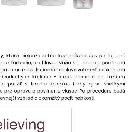
, ktoré nielenže šetria kaderníkom čas pri farbení
edok farbenia, ale hlavne slúžia k ochrane a posilneniu
Vďaka tomu môžu kaderníci doslova zabrániť poškodeniu
jednoduchých krokoch - pred, počas a po každom
no použiť s každou značkou farby aj so všetkými
 pre opravu a posilnenie vlasov. Po procedúre budú
pevnejší vzhľad a okamžitý pocit hebkosti.