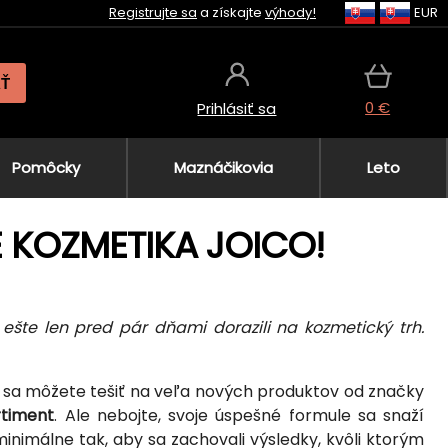
Registrujte sa
a získajte
výhody!
EUR
AŤ
0 €
Prihlásiť sa
Pomôcky
Maznáčikovia
Leto
E KOZMETIKA JOICO!
ešte len pred pár dňami dorazili na kozmetický trh.
 sa môžete tešiť na veľa nových produktov od značky
rtiment
. Ale nebojte, svoje úspešné formule sa snaží
minimálne tak, aby sa zachovali výsledky, kvôli ktorým