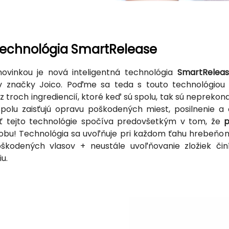
technológia SmartRelease
ovinkou je nová inteligentná technológia
SmartRelea
v značky Joico. Poďme sa teda s touto technológiou 
 z troch ingrediencií, ktoré keď sú spolu, tak sú nepreko
 spolu zaisťujú opravu poškodených miest, posilnenie a
sť tejto technológie spočíva predovšetkým v tom, že
p
obu! Technológia sa uvoľňuje pri každom ťahu hrebeňom
škodených vlasov + neustále uvoľňovanie zložiek čin
u.