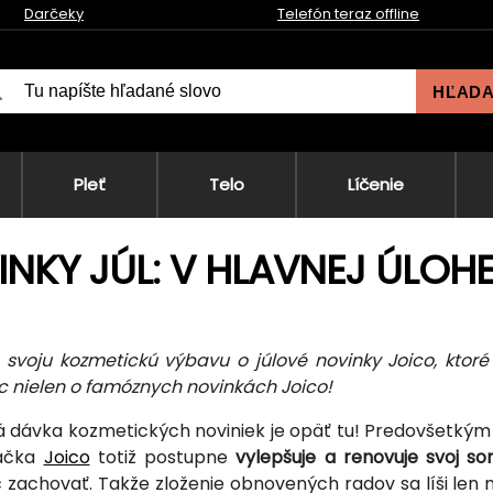
Darčeky
Telefón teraz offline
HĽAD
Pleť
Telo
Líčenie
NKY JÚL: V HLAVNEJ ÚLOH
svoju kozmetickú výbavu o júlové novinky Joico, ktoré 
iac nielen o famóznych novinkách Joico!
á dávka kozmetických noviniek je opäť tu! Predovšetkým
načka
Joico
totiž postupne
vylepšuje a renovuje svoj so
c zachovať. Takže zloženie obnovených radov sa líši len 