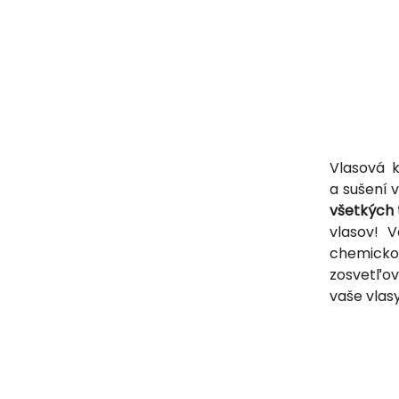
Vlasová 
a sušení v
všetkých 
vlasov! 
chemicko
zosvetľov
vaše vlas