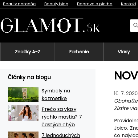
Beauty poradňa
Beauty blog
Doprava a platba
Kontakt
Značky A-Z
Farbenie
Vlasy
NOVI
Články na blogu
Symboly na
16. 7. 2020
kozmetike
Obohaťte 
Zistite v
Prečo sa vlasy
rýchlo mastia? 7
Pravideln
častých chýb
Joico. Z
7 jednoduchých
čo najvia