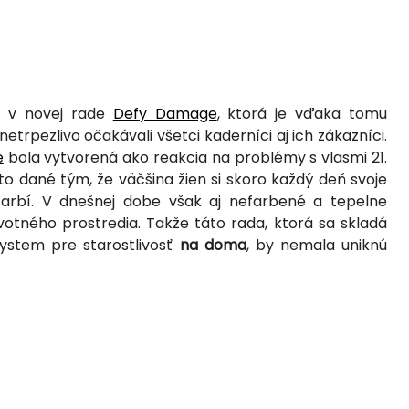
te v novej rade
Defy Damage
, ktorá je vďaka tomu
 netrpezlivo očakávali všetci kaderníci aj ich zákazníci.
e
bola vytvorená ako reakcia na problémy s vlasmi 21.
 to dané tým, že väčšina žien si skoro každý deň svoje
 farbí. V dnešnej dobe však aj nefarbené a tepelne
tného prostredia. Takže táto rada, ktorá sa skladá
stem pre starostlivosť
na doma
, by nemala uniknú