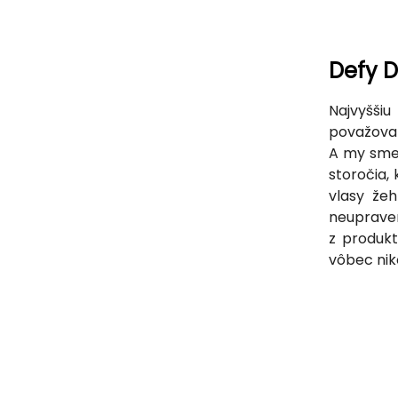
Defy D
Najvyšši
považova
A my sme 
storočia,
vlasy žeh
neupraven
z produk
vôbec ni