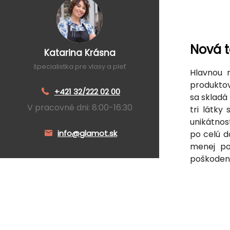
Nová 
Katarina Krásna
špecialistka pre vlasy a pleť
Hlavnou n
produkto
+421 32/222 02 00
sa skladá
V pracovné dni: 8:00-16:30
tri látky
unikátno
info@glamot.sk
po celú d
menej po
poškodeni