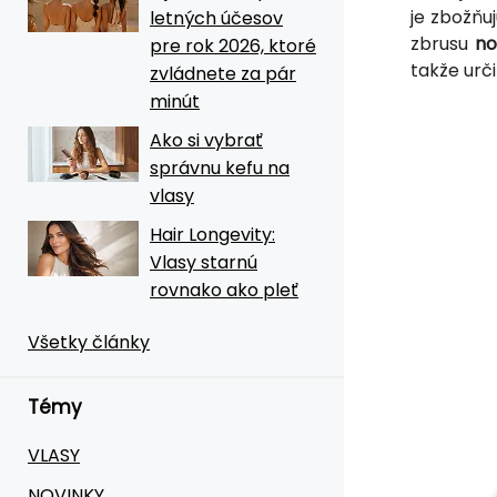
je zbožňuj
letných účesov
zbrusu
no
pre rok 2026, ktoré
takže urči
zvládnete za pár
minút
Ako si vybrať
správnu kefu na
vlasy
Hair Longevity:
Vlasy starnú
rovnako ako pleť
Všetky články
Témy
VLASY
NOVINKY