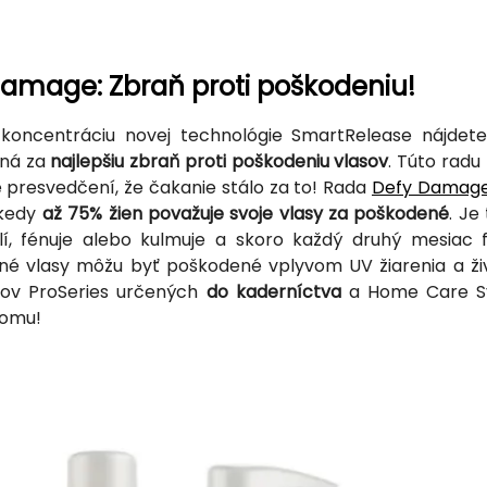
amage: Zbraň proti poškodeniu!
u koncentráciu novej technológie SmartRelease nájde
ná za
najlepšiu zbraň proti poškodeniu vlasov
. Túto radu
presvedčení, že čakanie stálo za to! Rada
Defy Damag
 kedy
až 75% žien považuje svoje vlasy za poškodené
. Je
lí, fénuje alebo kulmuje a skoro každý druhý mesiac
é vlasy môžu byť poškodené vplyvom UV žiarenia a živo
tov ProSeries určených
do kaderníctva
a Home Care Sy
komu!