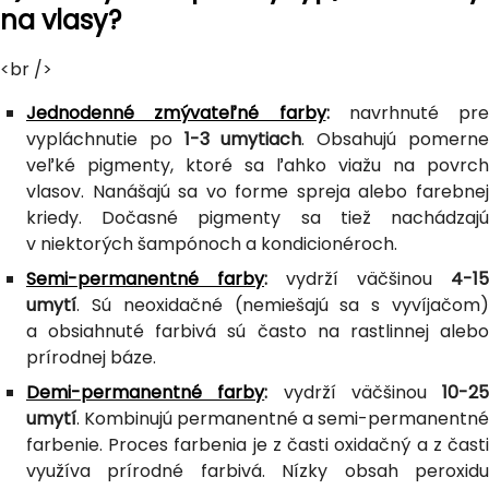
na vlasy?
<br />
Jednodenné zmývateľné farby
:
navrhnuté pre
vypláchnutie po
1-3 umytiach
. Obsahujú pomern
veľké pigmenty, ktoré sa ľahko viažu na povrch
vlasov. Nanášajú sa vo forme spreja alebo farebnej
kriedy. Dočasné pigmenty sa tiež nachádzajú
v niektorých šampónoch a kondicionéroch.
Semi-permanentné farby
:
vydrží väčšinou
4-15
umytí
. Sú neoxidačné (nemiešajú sa s vyvíjačom)
a obsiahnuté farbivá sú často na rastlinnej alebo
prírodnej báze.
Demi-permanentné farby
:
vydrží väčšinou
10-25
umytí
. Kombinujú permanentné a semi-permanentné
farbenie. Proces farbenia je z časti oxidačný a z časti
využíva prírodné farbivá. Nízky obsah peroxidu