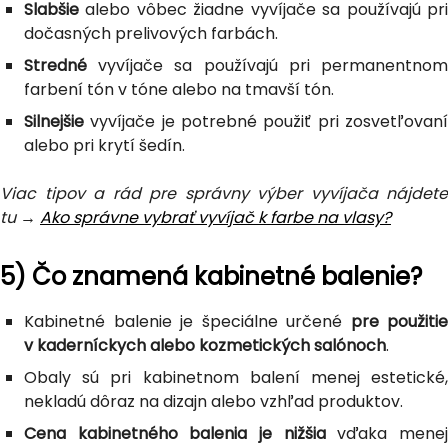
Slabšie
alebo vôbec žiadne vyvíjače sa používajú pri
dočasných prelivových farbách.
Stredné
vyvíjače sa používajú pri permanentnom
farbení tón v tóne alebo na tmavší tón.
Silnejšie
vyvíjače je potrebné použiť pri zosvetľovaní
alebo pri krytí šedín.
Viac tipov a rád pre správny výber vyvíjača nájdete
tu →
Ako správne vybrať vyvíjač k farbe na vlasy?
5) Čo znamená kabinetné balenie?
Kabinetné balenie je špeciálne určené
pre použitie
v kaderníckych alebo kozmetických salónoch
.
Obaly sú pri kabinetnom balení menej estetické,
nekladú dôraz na dizajn alebo vzhľad produktov.
Cena kabinetného balenia je nižšia
vďaka mene