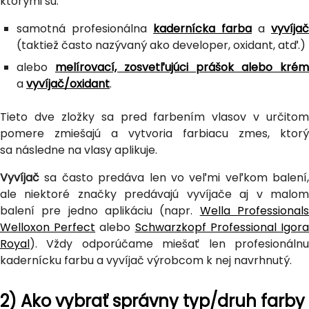
ktorými sú:
samotná profesionálna
kadernícka farba
a
vyvíjač
(taktiež často nazývaný ako developer, oxidant, atď.)
alebo
melírovací, zosvetľujúci prášok alebo krém
a
vyvíjač/oxidant
.
Tieto dve zložky sa pred farbením vlasov v určitom
pomere zmiešajú a vytvoria farbiacu zmes, ktorý
sa následne na vlasy aplikuje.
Vyvíjač
sa často predáva len vo veľmi veľkom balení,
ale niektoré značky predávajú vyvíjače aj v malom
balení pre jedno aplikáciu (napr.
Wella Professional
Welloxon Perfect
alebo
Schwarzkopf Professional Igor
Royal
). Vždy odporúčame miešať len profesionálnu
kadernícku farbu a vyvíjač výrobcom k nej navrhnutý.
2) Ako vybrať správny typ/druh farby