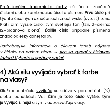
Profesionálne kadernícke farby
sú často značen
číslami alebo kombináciou čísel a písmen.
Prvé číslo
pri
týchto číselných označeniach značí výšku (sýtosť) tónu.
Platí čím vyššie číslo, tým svetlejší tón (tzn. 2=čierna;
12=platinová blond).
Ďalšie číslo
prípadne písmen
značia odlesky danej farby.
Podrobnejšie informácie o čílovaní farieb nájdete
v článku na našom blogu →
Ako sa vyznať v číslovan
farieb? Vyberte si správny odtieň
4) Akú silu vyvíjača vybrať k farbe
na vlasy?
Sila/koncentrácia
vyvíjača
sa udáva v percentách (%
alebo jednotkách Vol.
Čím je toto číslo vyššie, tým
je vyvíjač silnejší
a tým viac zosvetľuje vlasy.