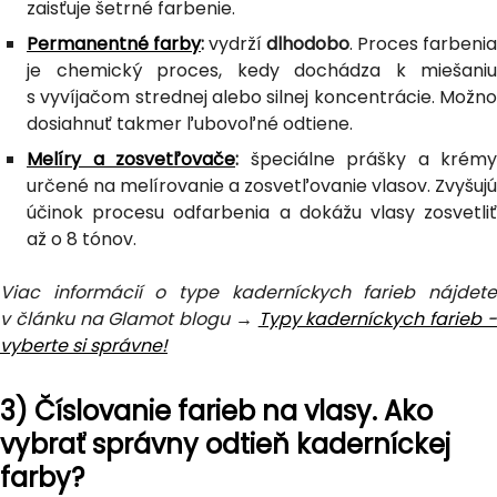
zaisťuje šetrné farbenie.
Permanentné farby
:
vydrží
dlhodobo
. Proces farbenia
je chemický proces, kedy dochádza k miešaniu
s vyvíjačom strednej alebo silnej koncentrácie. Možno
dosiahnuť takmer ľubovoľné odtiene.
Melíry a zosvetľovače
:
špeciálne prášky a krémy
určené na melírovanie a zosvetľovanie vlasov. Zvyšujú
účinok procesu odfarbenia a dokážu vlasy zosvetliť
až o 8 tónov.
Viac informácií o type kaderníckych farieb nájdete
v článku na Glamot blogu →
Typy kaderníckych farieb 
vyberte si správne!
3) Číslovanie farieb na vlasy. Ako
vybrať správny odtieň kaderníckej
farby?