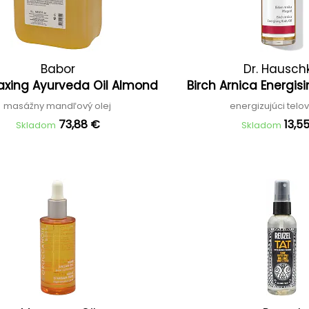
Babor
Dr. Hausch
axing Ayurveda Oil Almond
Birch Arnica Energis
masážny mandľový olej
energizujúci telov
73,88 €
13,5
Skladom
Skladom