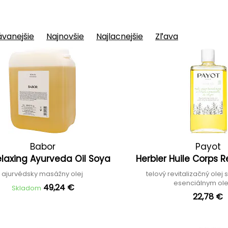
vanejšie
Najnovšie
Najlacnejšie
Zľava
Babor
Payot
elaxing Ayurveda Oil Soya
Herbier Huile Corps R
ajurvédsky masážny olej
telový revitalizačný olej
esenciálnym ol
49,24 €
Skladom
22,78 €