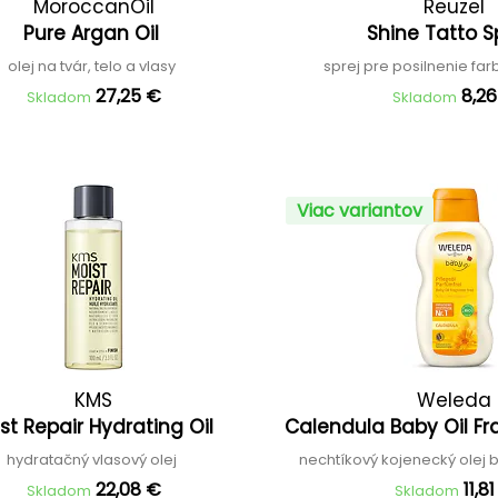
MoroccanOil
Reuzel
Pure Argan Oil
Shine Tatto 
olej na tvár, telo a vlasy
sprej pre posilnenie fa
27,25 €
8,2
Skladom
Skladom
Viac variantov
KMS
Weleda
st Repair Hydrating Oil
Calendula Baby Oil F
hydratačný vlasový olej
nechtíkový kojenecký olej
22,08 €
11,8
Skladom
Skladom