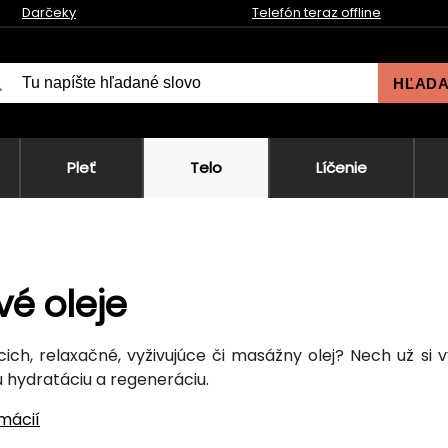
Darčeky
Telefón teraz offline
HĽAD
Pleť
Telo
Líčenie
vé oleje
cich, relaxačné, vyživujúce či masážny olej? Nech už si
u hydratáciu a regeneráciu.
rmácií