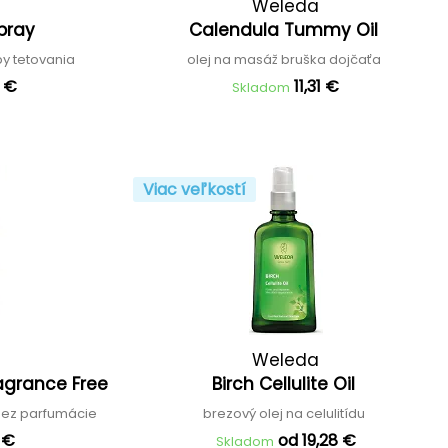
Weleda
Spray
Calendula Tummy Oil
rby tetovania
olej na masáž bruška dojčaťa
6 €
11,31 €
Skladom
Viac veľkostí
Weleda
ragrance Free
Birch Cellulite Oil
 bez parfumácie
brezový olej na celulitídu
1 €
od 19,28 €
Skladom