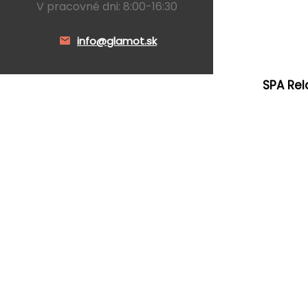
V pracovné dni: 8:00-16:30
info@glamot.sk
SPA Rel