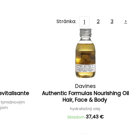
Stránka:
2
3
>
1
Davines
evitalisante
Authentic Formulas Nourishing Oil
Hair, Face & Body
 s tymiánovým
ejom
hydratačný olej
37,43 €
Skladom