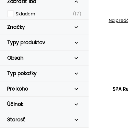
Zobraziť iba
Skladom
(17)
Najpredá
Značky
Typy produktov
Obsah
Typ pokožky
Pre koho
SPA R
Účinok
Starosť