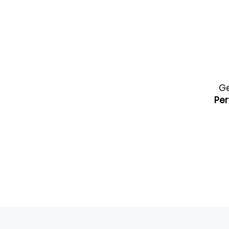
G
Per