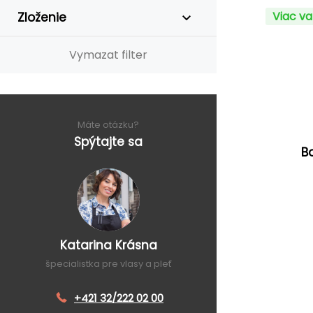
Viac va
Zloženie
Vymazat filter
Máte otázku?
Spýtajte sa
B
Katarina Krásna
špecialistka pre vlasy a pleť
+421 32/222 02 00