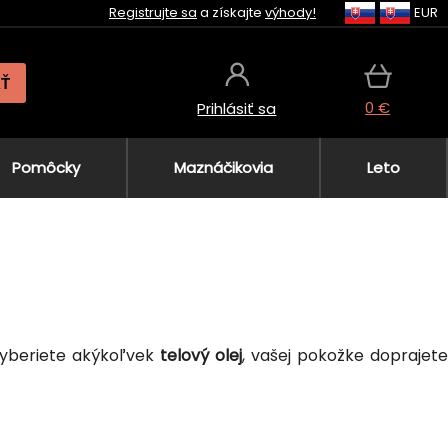
Registrujte sa
a získajte
výhody!
EUR
AŤ
0 €
Prihlásiť sa
Pomôcky
Maznáčikovia
Leto
 vyberiete akýkoľvek
telový olej
, vašej pokožke doprajet