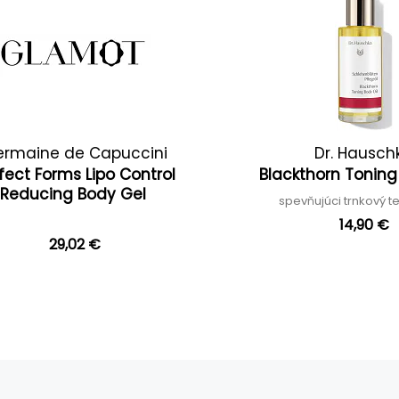
ermaine de Capuccini
Dr. Hausch
fect Forms Lipo Control
Blackthorn Toning
Reducing Body Gel
spevňujúci trnkový te
14,90 €
29,02 €