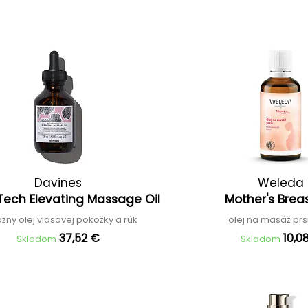
Davines
Weleda
Tech Elevating Massage Oil
Mother's Breas
ny olej vlasovej pokožky a rúk
olej na masáž pr
37,52 €
10,0
Skladom
Skladom