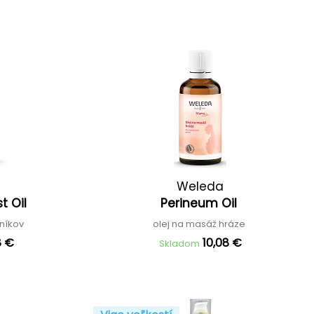
Weleda
t Oil
Perineum Oil
sníkov
olej na masáž hráze
8 €
10,08 €
Skladom