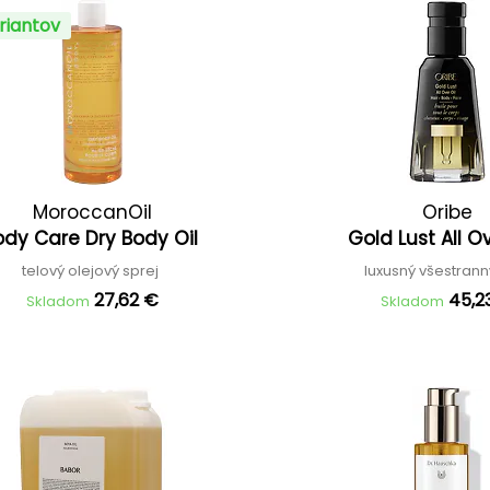
riantov
MoroccanOil
Oribe
ody Care Dry Body Oil
Gold Lust All O
telový olejový sprej
luxusný všestrann
27,62 €
45,2
Skladom
Skladom