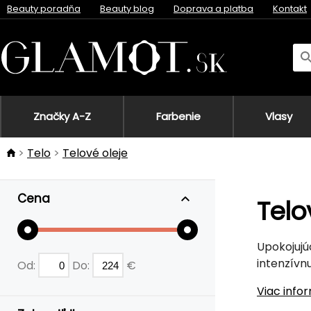
Beauty poradňa
Beauty blog
Doprava a platba
Kontakt
Značky A-Z
Farbenie
Vlasy
Telo
Telové oleje
Cena
Telo
Upokojujú
intenzívn
Od:
Do:
€
Viac info