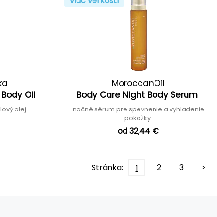
Viac veľkostí
ka
MoroccanOil
 Body Oil
Body Care Night Body Serum
lový olej
nočné sérum pre spevnenie a vyhladenie
pokožky
od 32,44 €
Stránka:
2
3
>
1