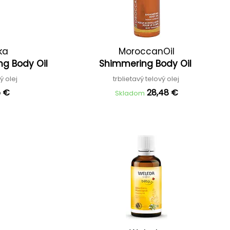
ka
MoroccanOil
ing Body Oil
Shimmering Body Oil
ý olej
trblietavý telový olej
5 €
28,48 €
Skladom