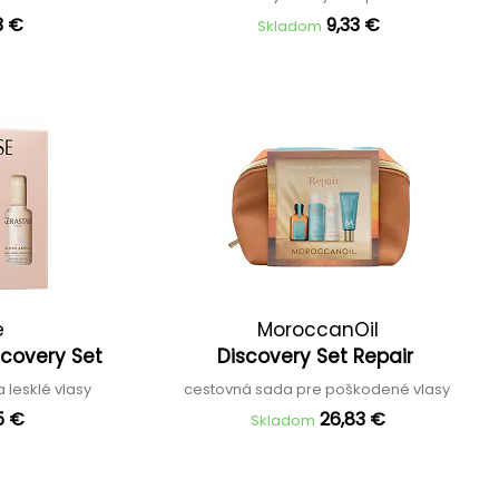
3 €
9,33 €
Skladom
e
MoroccanOil
iscovery Set
Discovery Set Repair
 lesklé vlasy
cestovná sada pre poškodené vlasy
5 €
26,83 €
Skladom