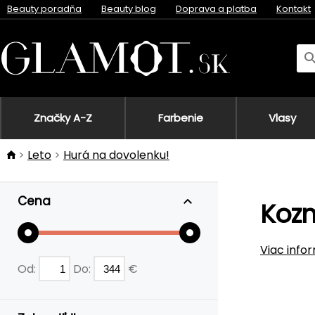
Beauty poradňa
Beauty blog
Doprava a platba
Kontakt
Značky A-Z
Farbenie
Vlasy
Leto
Hurá na dovolenku!
Cena
Kozm
Viac info
Od:
Do:
€