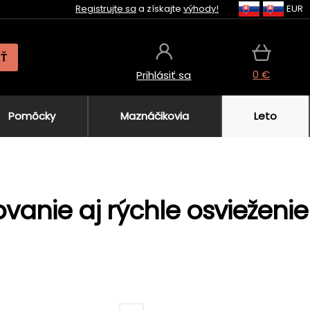
Registrujte sa
a získajte
výhody!
EUR
AŤ
0 €
Prihlásiť sa
Pomôcky
Maznáčikovia
Leto
vanie aj rýchle osvieženie