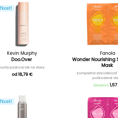
ľkostí
Kevin Murphy
Fanola
Doo.Over
Wonder Nourishing
Mask
suchý púdrový lak na vlasy
kompletná starostlivosť
od 18,79 €
poškodené vl
1,57
Skladom
ľkostí