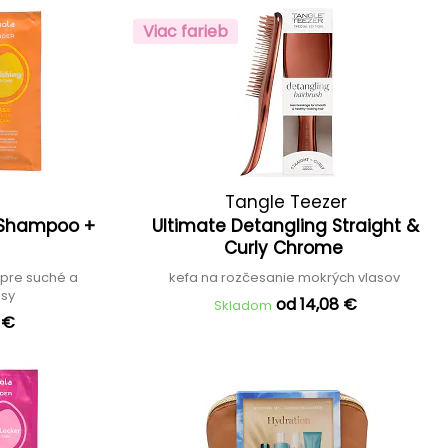
Viac farieb
Tangle Teezer
 Shampoo +
Ultimate Detangling Straight &
Curly Chrome
 pre suché a
kefa na rozčesanie mokrých vlasov
asy
od 14,08 €
Skladom
 €