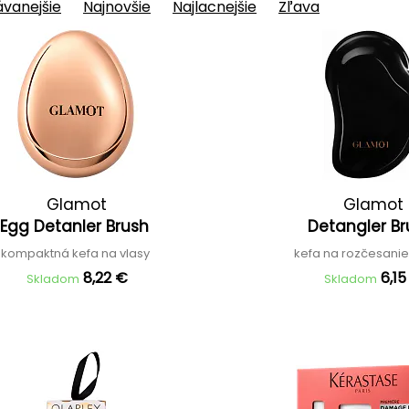
vanejšie
Najnovšie
Najlacnejšie
Zľava
Glamot
Glamot
Egg Detanler Brush
Detangler B
kompaktná kefa na vlasy
kefa na rozčesanie
8,22 €
6,15
Skladom
Skladom