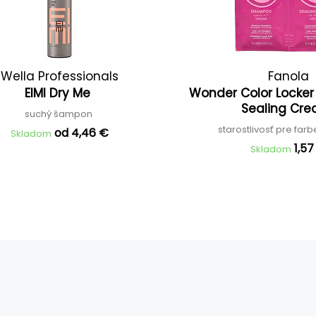
Wella Professionals
Fanola
EIMI Dry Me
Wonder Color Locke
Sealing Cr
suchý šampon
starostlivosť pre far
od 4,46 €
Skladom
1,57
Skladom