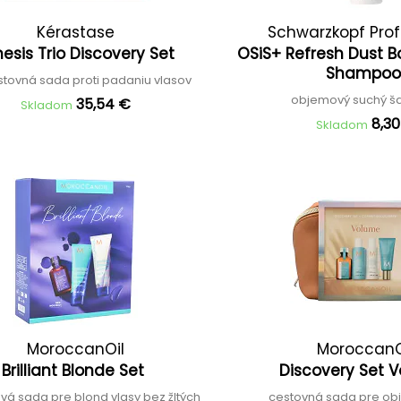
Kérastase
Schwarzkopf Prof
esis Trio Discovery Set
OSiS+ Refresh Dust B
Shampo
stovná sada proti padaniu vlasov
objemový suchý 
35,54 €
Skladom
8,3
Skladom
MoroccanOil
MoroccanO
Brilliant Blonde Set
Discovery Set 
á sada pre blond vlasy bez žltých
cestovná sada pre ob