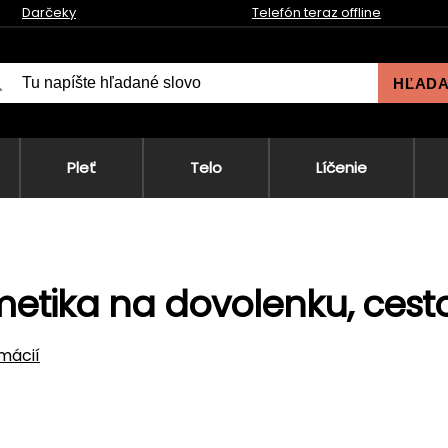
Darčeky
Telefón teraz offline
HĽAD
Pleť
Telo
Líčenie
etika na dovolenku, cesto
rmácií