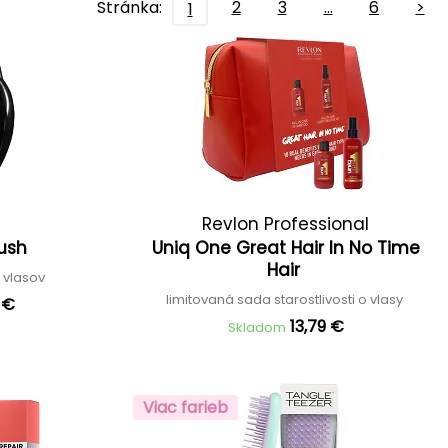
Stránka:
2
3
…
6
>
1
Revlon Professional
rush
Uniq One Great Hair In No Time
Hair
 vlasov
limitovaná sada starostlivosti o vlasy
 €
13,79 €
Skladom
Viac farieb