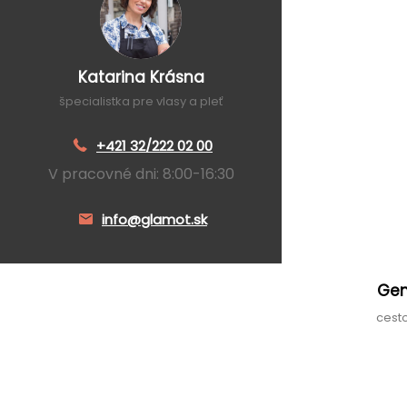
Katarina Krásna
špecialistka pre vlasy a pleť
+421 32/222 02 00
V pracovné dni: 8:00-16:30
info@glamot.sk
Gen
cest