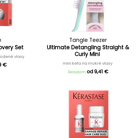
e
Tangle Teezer
covery Set
Ultimate Detangling Straight &
Curly Mini
kodené vlasy
mini kefa na mokré vlasy
9 €
od 9,41 €
Skladom