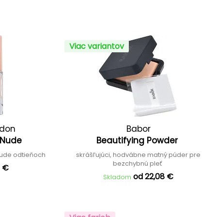
Viac variantov
ndon
Babor
e Nude
Beautifying Powder
nude odtieňoch
skrášľujúci, hodvábne matný púder pre
bezchybnú pleť
4 €
od 22,08 €
Skladom