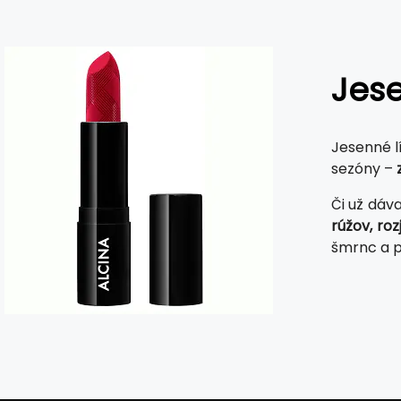
Jese
Jesenné l
sezóny –
Či už dáv
rúžov, ro
šmrnc a p