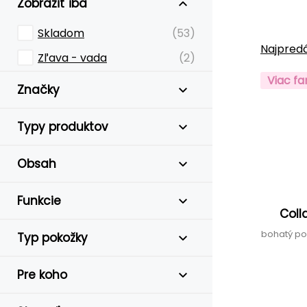
Zobraziť iba
Skladom
(53)
Najpredá
Zľava - vada
(2)
Viac fa
Značky
Typy produktov
Obsah
Funkcie
Coll
bohatý pod
Typ pokožky
Pre koho