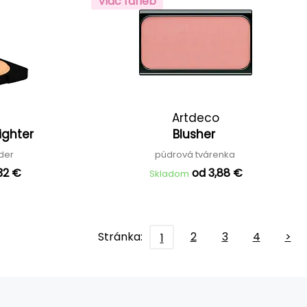
Viac farieb
Artdeco
lighter
Blusher
úder
púdrová tvárenka
32 €
od 3,88 €
Skladom
Stránka:
2
3
4
>
1