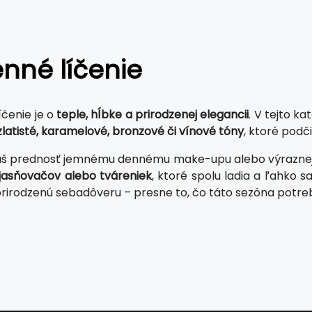
nné líčenie
íčenie je o
teple, hĺbke a prirodzenej elegancii
. V tejto k
zlatisté, karamelové, bronzové či vínové tóny
, ktoré podč
aš prednosť jemnému dennému make-upu alebo výraznejš
zjasňovačov alebo tváreniek
, ktoré spolu ladia a ľahko 
rirodzenú sebadôveru – presne to, čo táto sezóna potreb