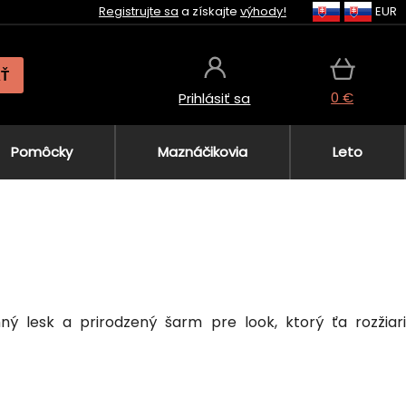
Registrujte sa
a získajte
výhody!
EUR
AŤ
0 €
Prihlásiť sa
Pomôcky
Maznáčikovia
Leto
mný lesk a prirodzený šarm pre look, ktorý ťa rozžiar