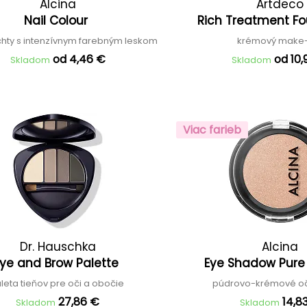
Alcina
Artdeco
Nail Colour
Rich Treatment F
chty s intenzívnym farebným leskom
krémový make
od 4,46 €
od 10,
Skladom
Skladom
Viac farieb
Dr. Hauschka
Alcina
Eye and Brow Palette
Eye Shadow Pur
leta tieňov pre oči a obočie
púdrovo-krémové oč
27,86 €
14,8
Skladom
Skladom