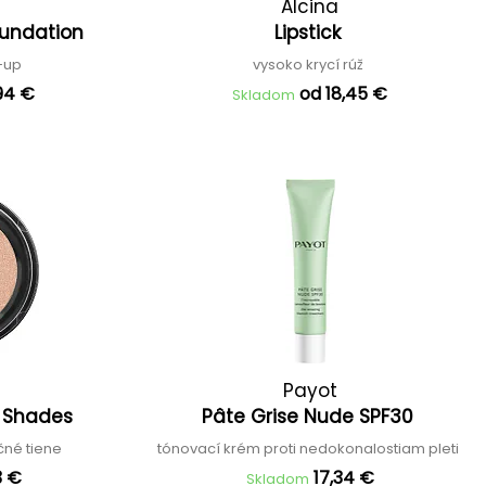
Alcina
oundation
Lipstick
-up
vysoko krycí rúž
94 €
od 18,45 €
Skladom
Payot
e Shades
Pâte Grise Nude SPF30
né tiene
tónovací krém proti nedokonalostiam pleti
3 €
17,34 €
Skladom