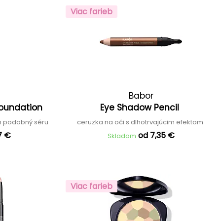
Viac farieb
Babor
Foundation
Eye Shadow Pencil
ém podobný séru
ceruzka na oči s dlhotrvajúcim efektom
7 €
od 7,35 €
Skladom
Viac farieb