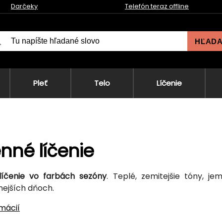
Darčeky
Telefón teraz offline
HĽAD
Pleť
Telo
Líčenie
nné líčenie
líčenie vo farbách sezóny
. Teplé, zemitejšie tóny, je
nejších dňoch.
rmácií