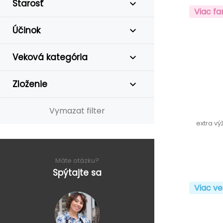
Starosť
Viac fa
Účinok
Veková kategória
Zloženie
Vymazat filter
extra vý
Máte otázku?
Spýtajte sa
Viac ve