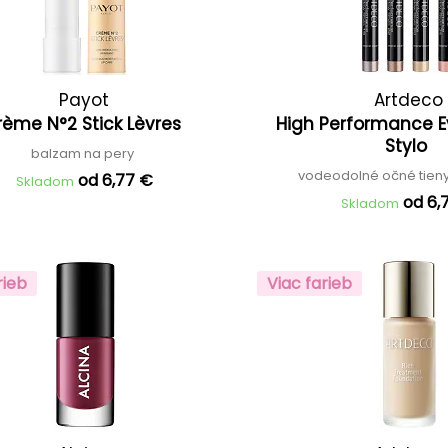
Payot
Artdeco
rème N°2 Stick Lèvres
High Performance 
Stylo
balzam na pery
vodeodolné očné tien
od 6,77 €
Skladom
od 6,
Skladom
rieb
Viac farieb