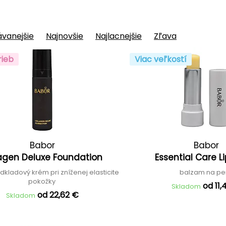
vanejšie
Najnovšie
Najlacnejšie
Zľava
rieb
Viac veľkostí
Babor
Babor
agen Deluxe Foundation
Essential Care 
kladový krém pri zníženej elasticite
balzam na pe
pokožky
od 11,
Skladom
od 22,62 €
Skladom