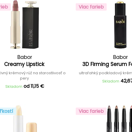
rieb
Viac farieb
Babor
Babor
Creamy Lipstick
3D Firming Serum 
živný krémový rúž na starostlivosť o
ultraľahký podkladový kr
pery
42,6
Skladom
od 11,15 €
Skladom
ľkostí
Viac farieb