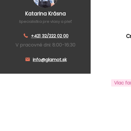
Katarina Krásna
špecialistka pre vlasy a pleť
+421 32/222 02 00
C
V pracovné dni: 8:00-16:30
info@glamot.sk
Viac fa