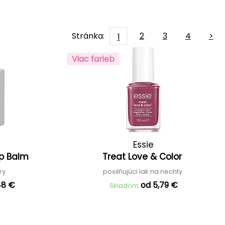
Stránka:
2
3
4
>
1
Viac farieb
Essie
Lip Balm
Treat Love & Color
ry
posilňujúci lak na nechty
48 €
od 5,79 €
Skladom