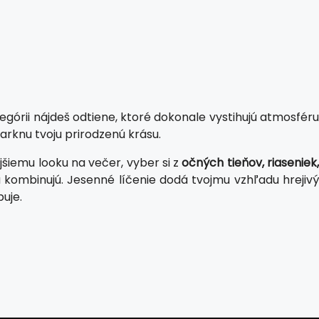
ategórii nájdeš odtiene, ktoré dokonale vystihujú atmosfér
iarknu tvoju prirodzenú krásu.
iemu looku na večer, vyber si z
očných tieňov, riaseniek
sa kombinujú. Jesenné líčenie dodá tvojmu vzhľadu hrejivý
uje.