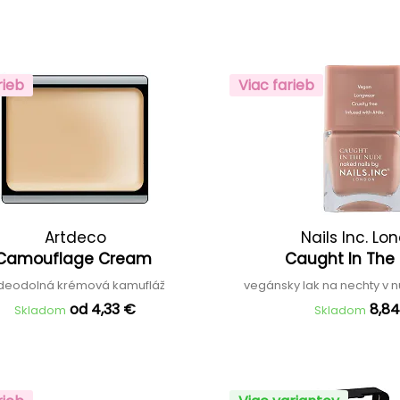
rieb
Viac farieb
Artdeco
Nails Inc. Lo
Camouflage Cream
Caught In Th
deodolná krémová kamufláž
vegánsky lak na nechty v 
od 4,33 €
8,8
Skladom
Skladom