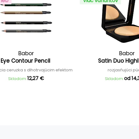
rieb
Viac variantov
Babor
Babor
Eye Contour Pencil
Satin Duo High
cia ceruzka s dlhotrvajúcim efektom
rozjasňujúci p
12,27 €
od 14,
Skladom
Skladom