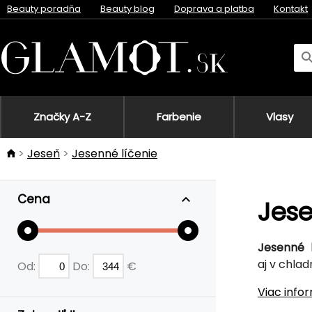
Beauty poradňa
Beauty blog
Doprava a platba
Kontakt
Značky A-Z
Farbenie
Vlasy
Jeseň
Jesenné líčenie
Cena
Jese
Jesenné 
aj v chlad
Od:
Do:
€
Viac info