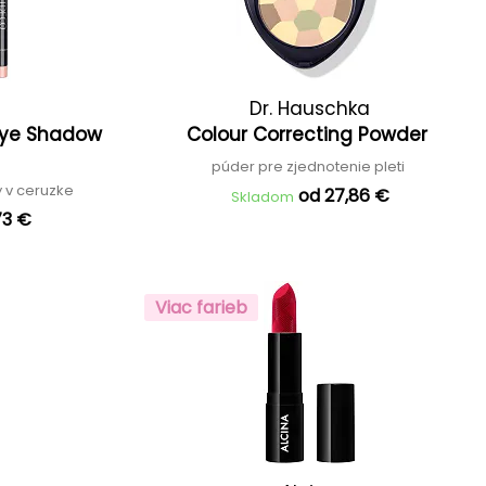
Dr. Hauschka
Eye Shadow
Colour Correcting Powder
púder pre zjednotenie pleti
y v ceruzke
od 27,86 €
Skladom
73 €
Viac farieb