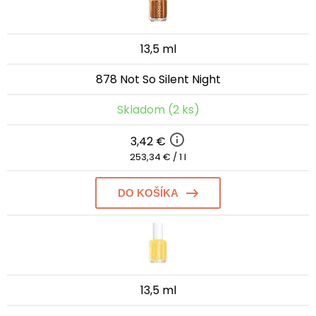
13,5 ml
878 Not So Silent Night
Skladom (2 ks)
3,42 €
253,34 € / 1 l
DO KOŠÍKA
13,5 ml