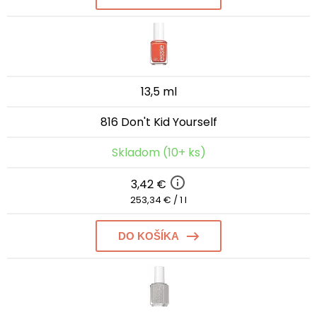
13,5 ml
816 Don't Kid Yourself
Skladom (10+ ks)
3,42 €
253,34 € / 1 l
DO KOŠÍKA