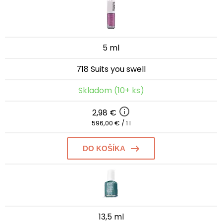
5 ml
718 Suits you swell
Skladom (10+ ks)
2,98 €
596,00 € / 1 l
DO KOŠÍKA
13,5 ml