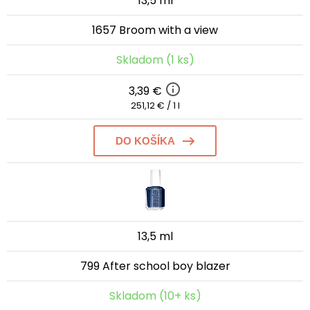
13,5 ml
1657 Broom with a view
Skladom (1 ks)
3,39 €
251,12 € / 1 l
DO KOŠÍKA
13,5 ml
799 After school boy blazer
Skladom (10+ ks)