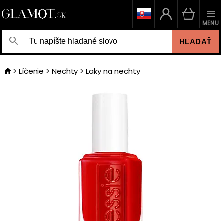
MENU
HĽADAŤ
Líčenie
Nechty
Laky na nechty