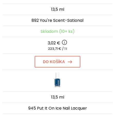
13,5 ml
892 You're Scent-Sational
Skladom (10+ ks)
3,02 €
223,71 € / 1 l
DO KOŠÍKA
13,5 ml
945 Put It On Ice Nail Lacquer