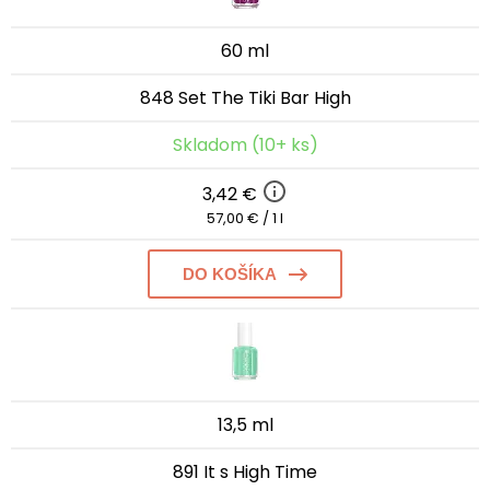
60 ml
848 Set The Tiki Bar High
Skladom (10+ ks)
3,42 €
57,00 € / 1 l
DO KOŠÍKA
13,5 ml
891 It s High Time