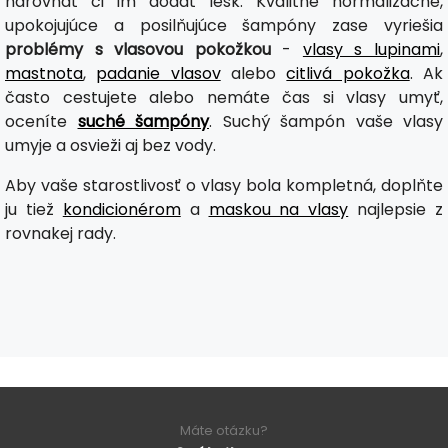
narovnať či im dodať lesk. Kvalitné normalizačné,
upokojujúce a posilňujúce šampóny zase vyriešia
problémy s vlasovou pokožkou
-
vlasy s lupinami
,
mastnota
,
padanie vlasov
alebo
citlivá pokožka
. Ak
často cestujete alebo nemáte čas si vlasy umyť,
oceníte
suché šampóny
. Suchý šampón vaše vlasy
umyje a osvieži aj bez vody.
Aby vaše starostlivosť o vlasy bola kompletná, doplňte
ju tiež
kondicionérom
a
maskou na vlasy
najlepsie z
rovnakej rady.
Máte otázku?