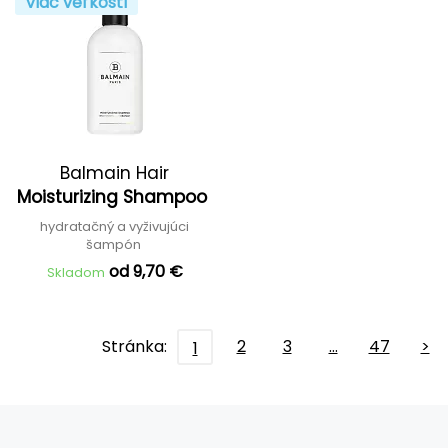
Viac veľkostí
Balmain Hair
Moisturizing Shampoo
hydratačný a vyživujúci
šampón
od 9,70 €
Skladom
Stránka:
2
3
…
47
>
1