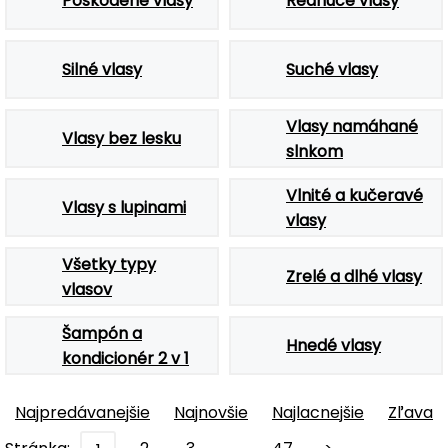
Poškodené vlasy
Rednúce vlasy
Silné vlasy
Suché vlasy
Vlasy namáhané
Vlasy bez lesku
slnkom
Vlnité a kučeravé
Vlasy s lupinami
vlasy
Všetky typy
Zrelé a dlhé vlasy
vlasov
Šampón a
Hnedé vlasy
kondicionér 2 v 1
Najpredávanejšie
Najnovšie
Najlacnejšie
Zľava