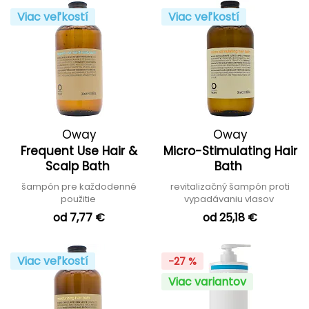
Viac veľkostí
Viac veľkostí
Oway
Oway
Frequent Use Hair &
Micro-Stimulating Hair
Scalp Bath
Bath
šampón pre každodenné
revitalizačný šampón proti
použitie
vypadávaniu vlasov
od 7,77 €
od 25,18 €
Viac veľkostí
-27 %
Viac variantov