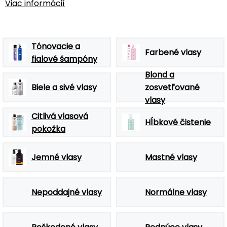
Viac informácií
Tónovacie a
Farbené vlasy
fialové šampóny
Blond a
Biele a sivé vlasy
zosvetľované
vlasy
Citlivá vlasová
Hĺbkové čistenie
pokožka
Jemné vlasy
Mastné vlasy
Nepoddajné vlasy
Normálne vlasy