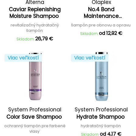
Alterna
Olaplex
Caviar Replenishing
No.4 Bond
Moisture Shampoo
Maintenance
Shampoo
revitalizačný hydratačný
šampón pre obnovu a opravu
šampón
od 12,92 €
Skladom
26,79 €
Skladom
Viac veľkostí
Viac veľkostí
System Professional
System Professional
Color Save Shampoo
Hydrate Shampoo
ochranný šampón pre farbené
hydratačný šampón
vlasy
od 4,17 €
Skladom