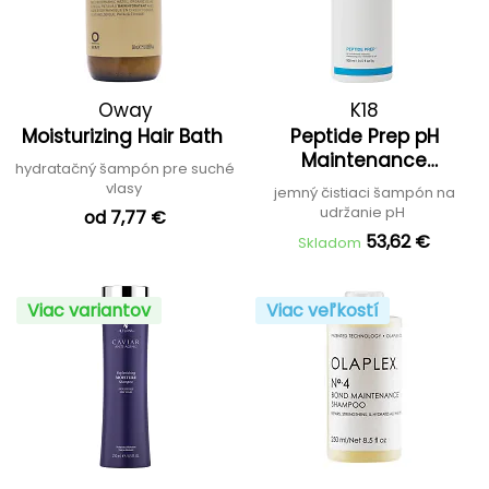
Oway
K18
Moisturizing Hair Bath
Peptide Prep pH
Maintenance
hydratačný šampón pre suché
Shampoo
vlasy
jemný čistiaci šampón na
udržanie pH
od 7,77 €
53,62 €
Skladom
Viac variantov
Viac veľkostí