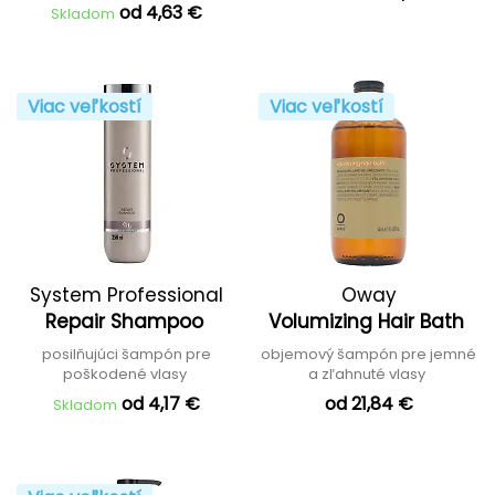
od 4,63 €
Skladom
Viac veľkostí
Viac veľkostí
System Professional
Oway
Repair Shampoo
Volumizing Hair Bath
posilňujúci šampón pre
objemový šampón pre jemné
poškodené vlasy
a zľahnuté vlasy
od 4,17 €
od 21,84 €
Skladom