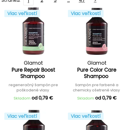
Stránka:
2
3
…
47
>
1
Viac veľkostí
Viac veľkostí
Glamot
Glamot
Pure Repair Boost
Pure Color Care
Shampoo
Shampoo
regeneračný šampón pre
šampón pre farbené a
poškodené vlasy
chemicky ošetrené vlasy
od 0,79 €
od 0,79 €
Skladom
Skladom
Viac veľkostí
Viac veľkostí