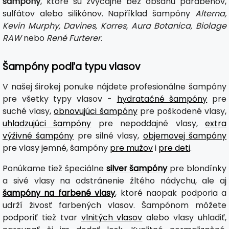
šampóny
, ktoré sú zvyčajne bez obsahu parabénov,
sulfátov alebo silikónov. Například šampóny
Alterna,
Kevin Murphy, Davines, Korres, Aura Botanica, Biolage
RAW
nebo
René Furterer
.
Šampóny podľa typu vlasov
V našej širokej ponuke nájdete profesionálne šampóny
pre všetky typy vlasov -
hydratačné šampóny
pre
suché vlasy,
obnovujúci šampóny
pre poškodené vlasy,
uhladzujúci šampóny
pre nepoddajné vlasy,
extra
výživné šampóny
pre silné vlasy,
objemovej šampóny
pre vlasy jemné, šampóny
pre mužov
i
pre deti
.
Ponúkame tiež špeciálne
silver šampóny
pre blondínky
a sivé vlasy na odstránenie žltého nádychu, ale aj
šampóny na farbené vlasy
, ktoré naopak podporia a
udrží živosť farbených vlasov. Šampónom môžete
podporiť tiež tvar
vlnitých vlasov
alebo vlasy uhladiť,