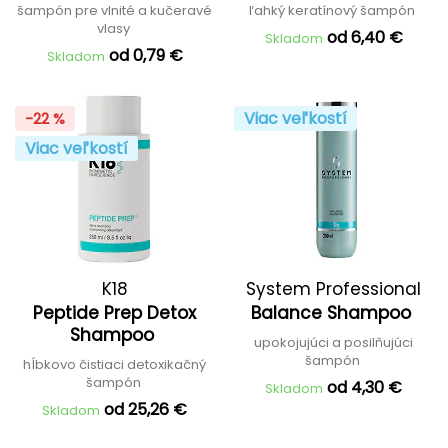
šampón pre vlnité a kučeravé
ľahký keratínový šampón
vlasy
od 6,40 €
Skladom
od 0,79 €
Skladom
Viac veľkostí
-22 %
Viac veľkostí
K18
System Professional
Peptide Prep Detox
Balance Shampoo
Shampoo
upokojujúci a posilňujúci
šampón
hĺbkovo čistiaci detoxikačný
šampón
od 4,30 €
Skladom
od 25,26 €
Skladom