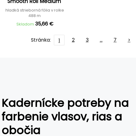
Smooth Roll Medium
hladká strieborná fólia v rolke
488 m
35,66 €
Skladom
Stránka:
2
3
…
7
>
1
Kadernícke potreby na
farbenie vlasov, rias a
obočia