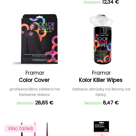
12,34 €
Skladom
Framar
Framar
Color Cover
Kolor Killer Wipes
profesionálna zástera na
čistiace obrúsky na škvrny od
farbenie vlasov
farby
28,85 €
8,47 €
Skladom
Skladom
Viac farieb