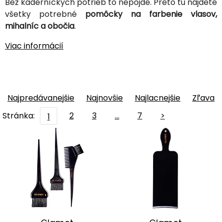
Bez kaderníckych potrieb to nepôjde. Preto tu nájdete
všetky potrebné
pomôcky na farbenie vlasov,
mihalníc a obočia
.
Viac informácií
Najpredávanejšie
Najnovšie
Najlacnejšie
Zľava
Stránka:
2
3
…
7
>
1