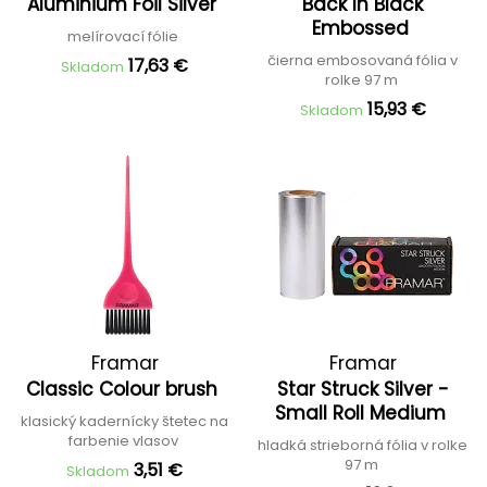
Aluminium Foil Silver
Back In Black
Embossed
melírovací fólie
čierna embosovaná fólia v
17,63 €
Skladom
rolke 97 m
15,93 €
Skladom
Framar
Framar
Classic Colour brush
Star Struck Silver -
Small Roll Medium
klasický kadernícky štetec na
farbenie vlasov
hladká strieborná fólia v rolke
97 m
3,51 €
Skladom