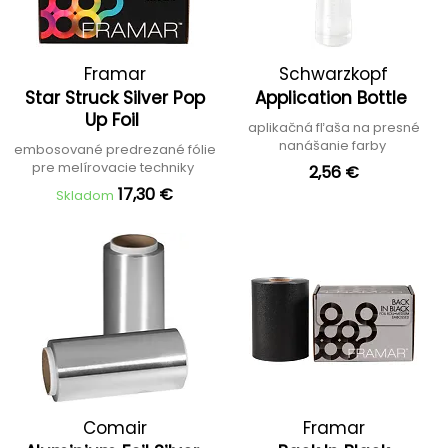
Framar
Schwarzkopf
Star Struck Silver Pop
Application Bottle
Professional
Up Foil
aplikačná fľaša na presné
nanášanie farby
embosované predrezané fólie
pre melírovacie techniky
2,56 €
17,30 €
Skladom
Comair
Framar