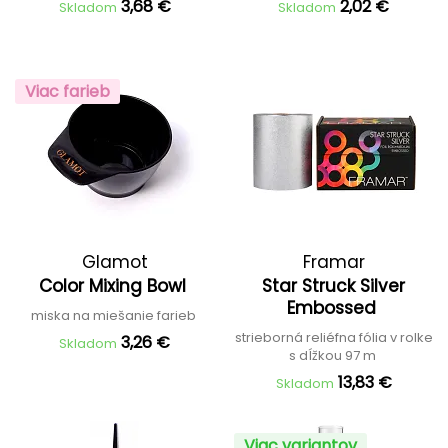
3,68 €
2,02 €
Skladom
Skladom
Viac farieb
Glamot
Framar
Color Mixing Bowl
Star Struck Silver
Embossed
miska na miešanie farieb
strieborná reliéfna fólia v rolke
3,26 €
Skladom
s dĺžkou 97 m
13,83 €
Skladom
Viac variantov