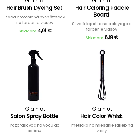
Glamot
Glamot
Hair Brush Dyeing Set
Hair Coloring Paddle
Board
sada profesionálnych štetcov
na farbenie vlasov
Skvelá lopatka na balayage a
farbenie vlasov
4,91 €
Skladom
6,19 €
Skladom
Glamot
Glamot
Salon Spray Bottle
Hair Color Whisk
rozprašovač na vodu do
metlička na miešanie farieb na
salónu
vlasy