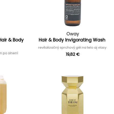
Oway
air & Body
Hair & Body Invigorating Wash
revitalizačný sprchový gél na telo aj vlasy
n po slnení
19,82 €