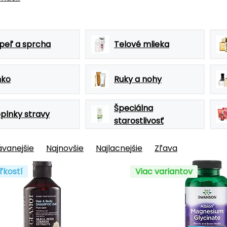
peľ a sprcha
Telové mlieka
nko
Ruky a nohy
Špeciálna
plnky stravy
starostlivosť
vanejšie
Najnovšie
Najlacnejšie
Zľava
ľkostí
Viac variantov