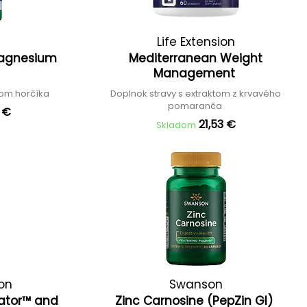
Life Extension
Magnesium
Mediterranean Weight
e
Management
hom horčíka
Doplnok stravy s extraktom z krvavého
pomaranča
2 €
21,53 €
Skladom
ion
Swanson
ator™ and
Zinc Carnosine (PepZin GI)