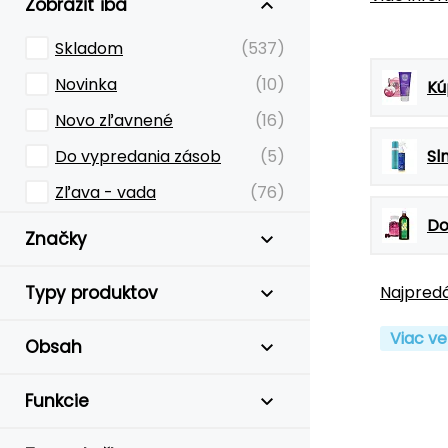
Zobraziť iba
Skladom
(537)
Novinka
(10)
Kú
Novo zľavnené
(16)
Do vypredania zásob
(5)
Sl
Zľava - vada
(76)
Do
Značky
Typy produktov
Najpredá
Viac ve
Obsah
Funkcie