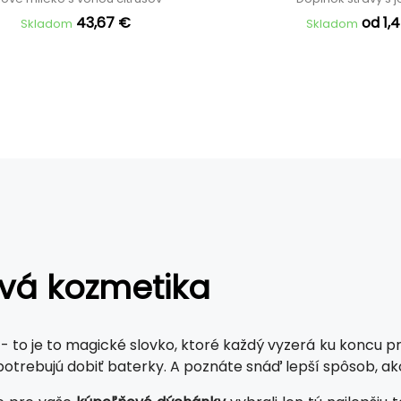
43,67 €
od 1,
Skladom
Skladom
ová kozmetika
- to je to magické slovko, ktoré každý vyzerá ku koncu p
potrebujú dobiť baterky. A poznáte snáď lepší spôsob, ako