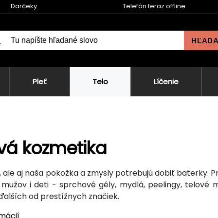
Darčeky
Telefón teraz offline
HĽAD
Pleť
Telo
Líčenie
vá kozmetika
, ale aj naša pokožka a zmysly potrebujú dobiť baterky. Pr
 mužov i deti - sprchové gély, mydlá, peelingy, telové 
alších od prestížnych značiek.
rmácií