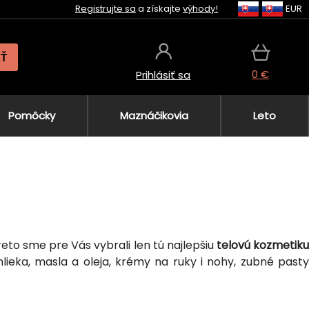
Registrujte sa
a získajte
výhody!
EUR
AŤ
0 €
Prihlásiť sa
Pomôcky
Maznáčikovia
Leto
eto sme pre Vás vybrali len tú najlepšiu
telovú kozmetik
mlieka, masla a oleja, krémy na ruky i nohy, zubné pasty