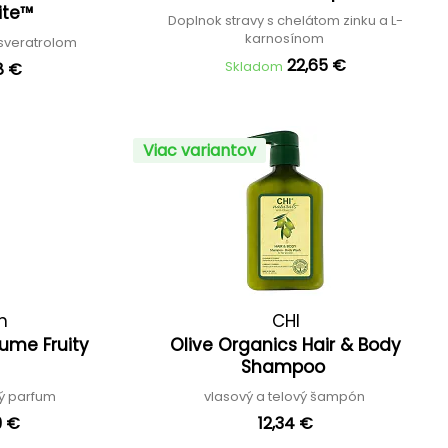
lite™
Doplnok stravy s chelátom zinku a L-
karnosínom
esveratrolom
22,65 €
Skladom
8 €
Viac variantov
n
CHI
fume Fruity
Olive Organics Hair & Body
Shampoo
vý parfum
vlasový a telový šampón
9 €
12,34 €