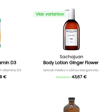
Viac variantov
Sachajuan
tamin D3
Body Lotion Ginger Flower
m vitaminu D3
telové mlieko s vôňou bergamotu
19 €
43,67 €
Skladom