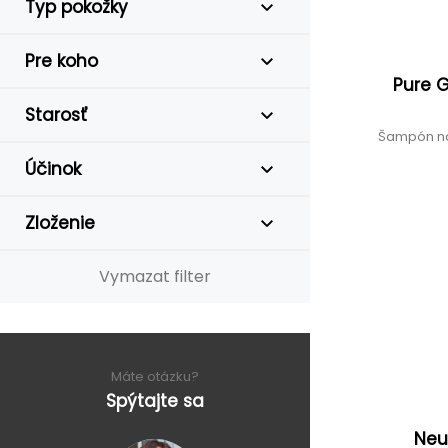
Typ pokožky
Pre koho
Pure 
Starosť
Šampón na
Účinok
Zloženie
Vymazat filter
Máte otázku?
Spýtajte sa
Neu