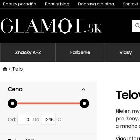
Beauty poradňa
Beauty blog
Doprava a platba
Kontakt
Značky A-Z
Farbenie
Vlasy
Telo
Cena
Telo
Nielen my
pre ženy,
Od:
Do:
€
a mnoho ď
Viac info