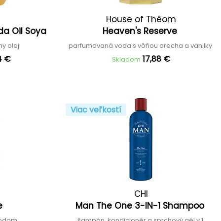
House of Thêom
da Oil Soya
Heaven's Reserve
y olej
parfumovaná voda s vôňou orecha a vanilky
4 €
17,88 €
Skladom
Viac veľkostí
CHI
ne
Man The One 3-IN-1 Shampoo
 jódom
šampón, kondicionér a sprchový gél v 1