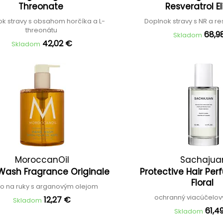
Threonate
Resveratrol E
k stravy s obsahom horčíka a L-
Doplnok stravy s NR a r
threonátu
68,9
Skladom
42,02 €
Skladom
MoroccanOil
Sachajua
Wash Fragrance Originale
Protective Hair Per
Floral
o na ruky s arganovým olejom
ochranný viacúčelo
12,27 €
Skladom
61,4
Skladom