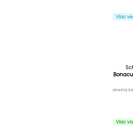
Viac ve
Sc
Bonacur
slnečný ša
Viac va