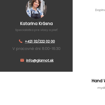
Doplno
Katarina Krásna
špecialistka pre vlasy a pleť
+421 32/222 02 00
V pracovné dni: 8:00-16:30
info@glamot.sk
Hand 
mydl