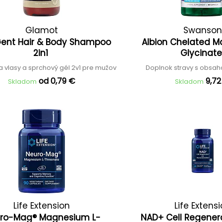
Glamot
Swanson
Gent Hair & Body Shampoo
Albion Chelated 
2in1
Glycinat
 vlasy a sprchový gél 2v1 pre mužov
Doplnok stravy s obsa
od 0,79 €
9,7
Skladom
Skladom
Life Extension
Life Extens
ro-Mag® Magnesium L-
NAD+ Cell Regener