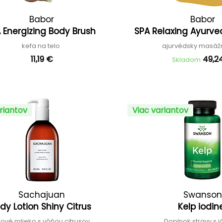
Babor
Babor
 Energizing Body Brush
SPA Relaxing Ayurve
kefa na telo
ajurvédsky masážn
11,19 €
49,2
Skladom
riantov
Viac variantov
Sachajuan
Swanson
dy Lotion Shiny Citrus
Kelp iodi
lové mlieko s vôňou citrusov
Doplnok stravy s