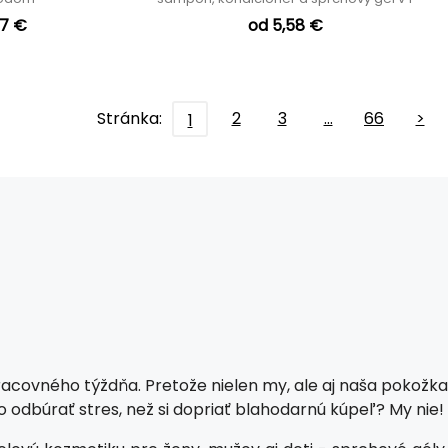
47 €
od 5,58 €
Stránka:
2
3
…
66
>
1
racovného týždňa. Pretože nielen my, ale aj naša pokožka
 odbúrať stres, než si dopriať blahodarnú kúpeľ? My nie!