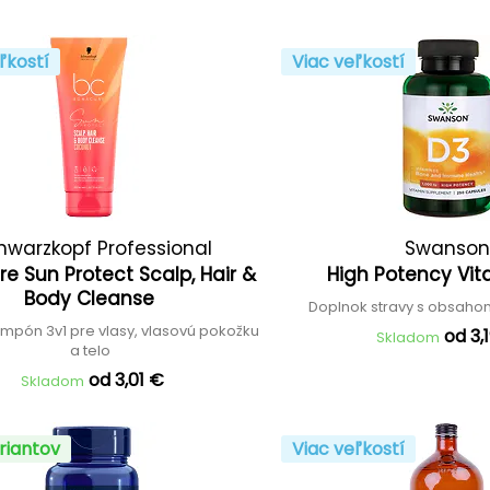
ľkostí
Viac veľkostí
hwarzkopf Professional
Swanson
e Sun Protect Scalp, Hair &
High Potency Vi
Body Cleanse
Doplnok stravy s obsaho
mpón 3v1 pre vlasy, vlasovú pokožku
od 3,
Skladom
a telo
od 3,01 €
Skladom
riantov
Viac veľkostí