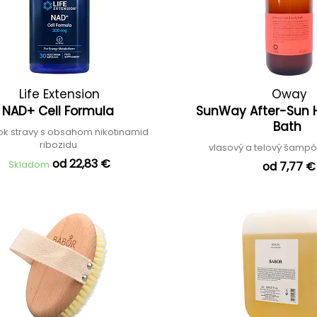
Life Extension
Oway
NAD+ Cell Formula
SunWay After-Sun H
Bath
ok stravy s obsahom nikotinamid
ribozidu
vlasový a telový šampó
od 22,83 €
Skladom
od 7,77 €