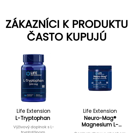
ZÁKAZNÍCI K PRODUKTU
ČASTO KUPUJÚ
Life Extension
Life Extension
L-Tryptophan
Neuro-Mag®
Magnesium L-
Výživový doplnok s L-
Threonate
tryptofánom