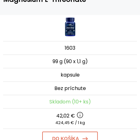
1603
99 g (90 x 1,1 g)
kapsule
Bez príchute
Skladom (10+ ks)
42,02 €
424,45 € / 1 kg
DO KOŠÍKA