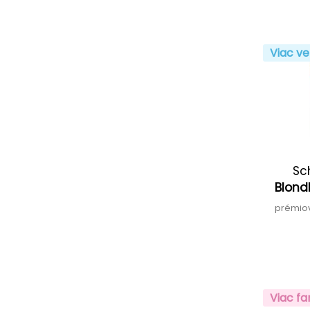
Viac ve
Sc
Blond
prémiov
Viac fa