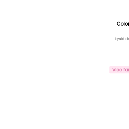
Color
kyslá 
Viac fa