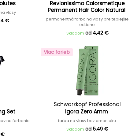
solutes
Revlonissimo Colorsmetique
Permanent Hair Color Natural
na vlasy
permanentná farba na vlasy pre teplejšie
74 €
odtiene
od 4,42 €
Skladom
Viac farieb
Schwarzkopf Professional
ing Set
Igora Zero Amm
cov na farbenie
farba na vlasy bez amoniaku
od 5,49 €
Skladom
 €