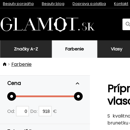
Beauty poradňa
Beauty blog
Doprava a platba
Kontakt
Značky A-Z
Farbenie
Vlasy
Farbenie
Cena
Príp
vlas
Od:
Do:
€
S kvalit
brunetku 