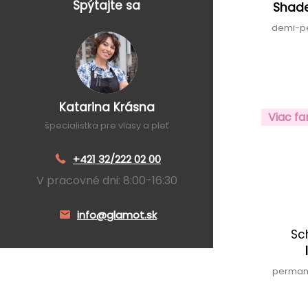
Spýtajte sa
Shade
demi-p
Katarina Krásna
Viac fa
špecialistka pre vlasy a pleť
+421 32/222 02 00
V pracovné dni: 8:00-16:30
info@glamot.sk
Sc
permane