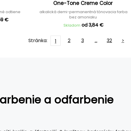
One-Tone Creme Color
dné odtiene
alkalická demi-permanentná tónovacia farba
bez amoniaku
59 €
od 3,84 €
Skladom
Stránka:
2
3
…
32
>
1
farbenie a odfarbenie