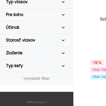
Typ vlasov
Pre koho
Sc
Účinok
Starosť vlasov
Zloženie
-13 %
Typ kefy
Viac fa
Viac ve
Vymazat filter
Máte otázku?