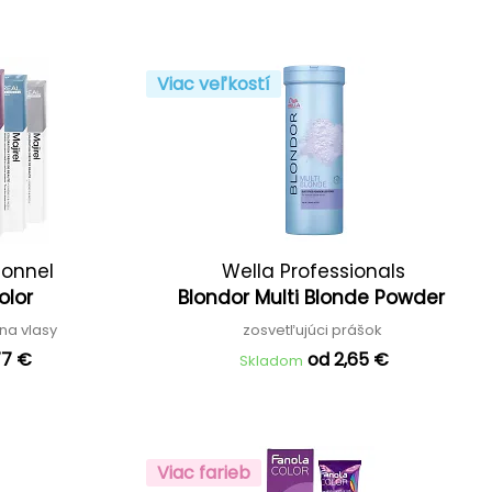
Viac veľkostí
ionnel
Wella Professionals
Color
Blondor Multi Blonde Powder
na vlasy
zosvetľujúci prášok
77 €
od 2,65 €
Skladom
Viac farieb