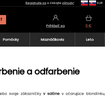
Registrujte sa
a získajte
výhody!
EUR
AŤ
0 €
Prihlásiť sa
Pomôcky
Maznáčikovia
Leto
arbenie a odfarbenie
ebo svoje zákazníčky
v salóne
v očarujúce blondínku