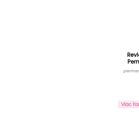
Revl
Per
permane
Viac fa