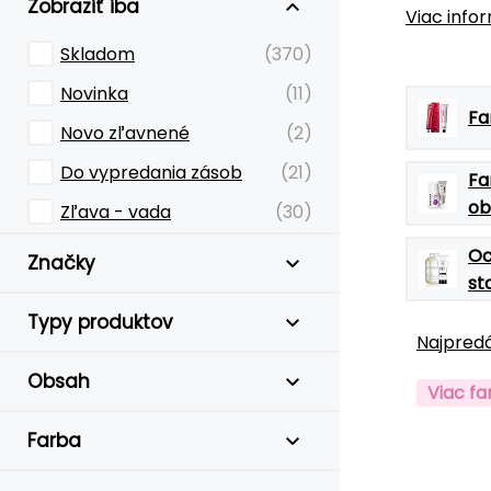
Zobraziť iba
Viac info
Skladom
(370)
Novinka
(11)
Fa
Novo zľavnené
(2)
Do vypredania zásob
(21)
Fa
ob
Zľava - vada
(30)
Oc
Značky
st
Typy produktov
Najpredá
Obsah
Viac fa
Farba