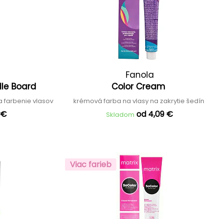
Fanola
dle Board
Color Cream
a farbenie vlasov
krémová farba na vlasy na zakrytie šedín
 €
od 4,09 €
Skladom
Viac farieb