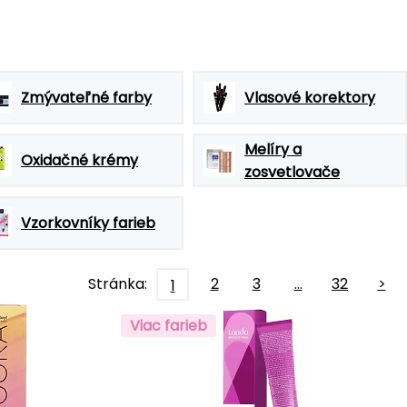
Zmývateľné farby
Vlasové korektory
Melíry a
Oxidačné krémy
zosvetlovače
Vzorkovníky farieb
Stránka:
2
3
…
32
>
1
Viac farieb