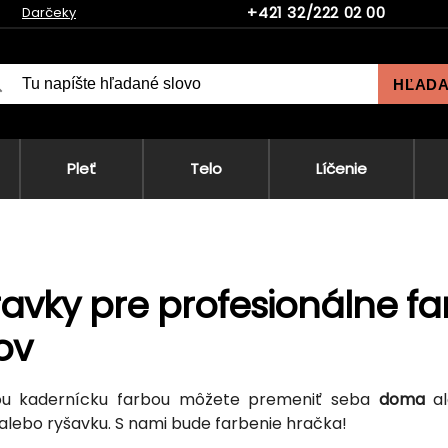
+421 32/222 02 00
Darčeky
HĽAD
Pleť
Telo
Líčenie
ravky pre profesionálne f
ov
nou kadernícku farbou môžete premeniť seba
doma
al
alebo ryšavku. S nami bude farbenie hračka!