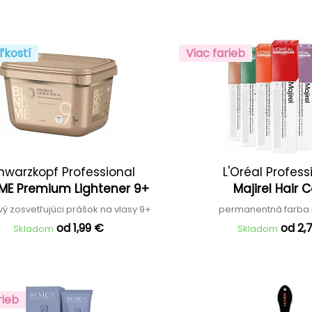
ľkostí
Viac farieb
hwarzkopf Professional
L'Oréal Profess
ME Premium Lightener 9+
Majirel Hair 
ý zosvetľujúci prášok na vlasy 9+
permanentná farba 
od 1,99 €
od 2,
Skladom
Skladom
rieb