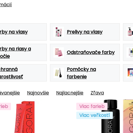
rmácií
rby na vlasy
Prelivy na vlasy
rby na riasy a
Odstraňovače farby
očie
hranná
Pomôcky na
arostlivosť
farbenie
vanejšie
Najnovšie
Najlacnejšie
Zľava
rieb
Viac farieb
Viac veľkostí