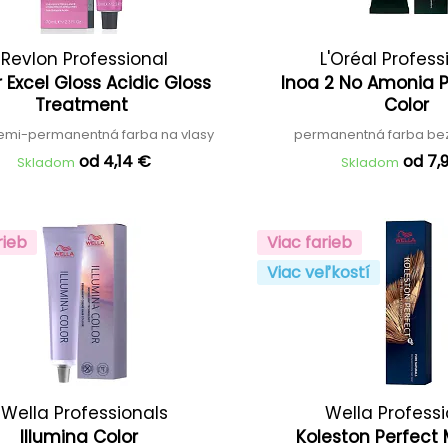
Revlon Professional
L'Oréal Profess
 Excel Gloss Acidic Gloss
Inoa 2 No Amonia
Treatment
Color
demi-permanentná farba na vlasy
permanentná farba be
od 4,14 €
od 7,
Skladom
Skladom
rieb
Viac farieb
Viac veľkostí
Wella Professionals
Wella Profess
Illumina Color
Koleston Perfect