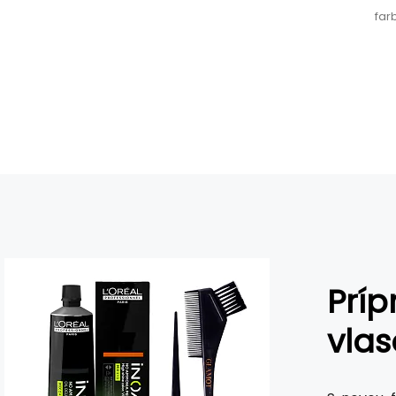
far
Príp
vlas