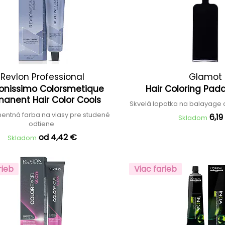
Revlon Professional
Glamot
onissimo Colorsmetique
Hair Coloring Pad
manent Hair Color Cools
Skvelá lopatka na balayage 
ntná farba na vlasy pre studené
6,19
Skladom
odtiene
od 4,42 €
Skladom
rieb
Viac farieb