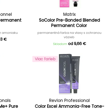
ionnel
Matrix
 Permanent
SoColor Pre-Bonded Blended
Permanent Color
z amoniaku
permanentná farba na vlasy s ochranou
väzieb
93 €
od 9,66 €
Skladom
Viac farieb
ionals
Revlon Professional
 Me+ Pure
Color Excel Ammonia-Free Tone-