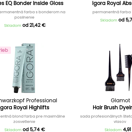
s EQ Bonder Inside Gloss
Igora Royal Ab
ermanentná farba s bonderom na
permanentná farba 
posilnenie
od 5,
Skladom
od 21,42 €
Skladom
rieb
hwarzkopf Professional
Glamot
Igora Royal Highlifts
Hair Brush Dye
ntná blond farba pre maximálne
sada profesionálnych štet
zosvetlenie
vlasov
od 5,74 €
4,91
Skladom
Skladom