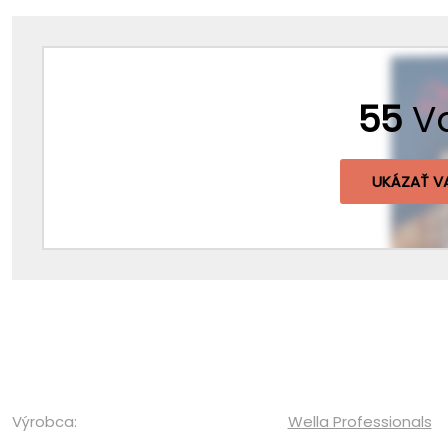
55
V
UKÁZAŤ V
Výrobca:
Wella Professionals