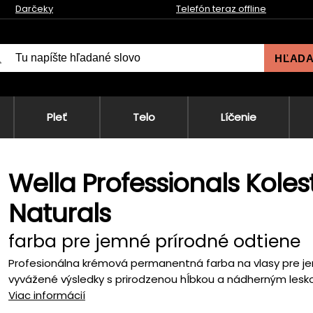
Darčeky
Telefón teraz offline
HĽAD
Pleť
Telo
Líčenie
Wella Professionals Kole
Naturals
farba pre jemné prírodné odtiene
Profesionálna krémová permanentná farba na vlasy pre jem
vyvážené výsledky s prirodzenou hĺbkou a nádherným lesko
Viac informácií