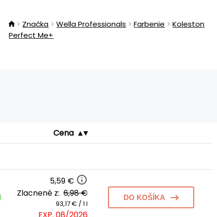
Značka
Wella Professionals
Farbenie
Koleston
Perfect Me+
Cena
5,59 €
Zlacnené z:
6,98 €
)
DO KOŠÍKA
93,17 € / 1 l
EXP. 08/2026