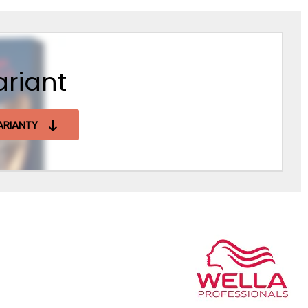
ariant
ARIANTY