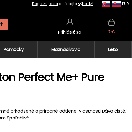
Registrujte sa
a získajte
výhody!
EUR
AŤ
0 €
Prihlásiť sa
Pomôcky
Maznáčikovia
Leto
ston Perfect Me+ Pure
né prirodzené a prírodné odtiene. Vlastnosti Dáva čisté,
m Spoľahlivé...