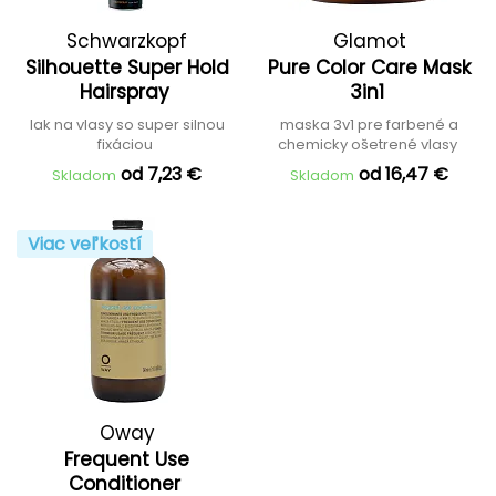
Schwarzkopf
Glamot
Silhouette Super Hold
Pure Color Care Mask
Professional
Hairspray
3in1
lak na vlasy so super silnou
maska 3v1 pre farbené a
fixáciou
chemicky ošetrené vlasy
od 7,23 €
od 16,47 €
Skladom
Skladom
Viac veľkostí
Oway
Frequent Use
Conditioner