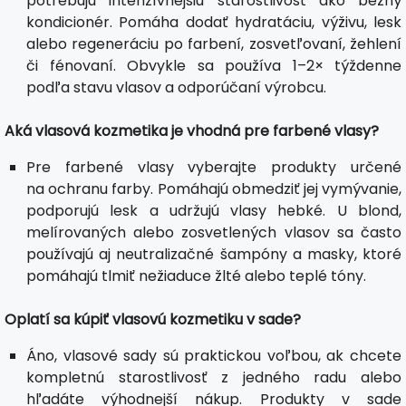
potrebujú intenzívnejšiu starostlivosť ako bežný
kondicionér. Pomáha dodať hydratáciu, výživu, lesk
alebo regeneráciu po farbení, zosvetľovaní, žehlení
či fénovaní. Obvykle sa používa 1–2× týždenne
podľa stavu vlasov a odporúčaní výrobcu.
Aká vlasová kozmetika je vhodná pre farbené vlasy?
Pre farbené vlasy vyberajte produkty určené
na ochranu farby. Pomáhajú obmedziť jej vymývanie,
podporujú lesk a udržujú vlasy hebké. U blond,
melírovaných alebo zosvetlených vlasov sa často
používajú aj neutralizačné šampóny a masky, ktoré
pomáhajú tlmiť nežiaduce žlté alebo teplé tóny.
Oplatí sa kúpiť vlasovú kozmetiku v sade?
Áno, vlasové sady sú praktickou voľbou, ak chcete
kompletnú starostlivosť z jedného radu alebo
hľadáte výhodnejší nákup. Produkty v sade