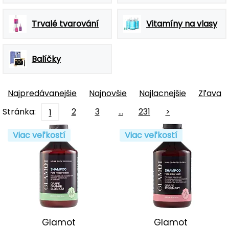
Trvalé tvarování
Vitamíny na vlasy
Balíčky
Najpredávanejšie
Najnovšie
Najlacnejšie
Zľava
Stránka:
2
3
…
231
>
1
Viac veľkostí
Viac veľkostí
Glamot
Glamot