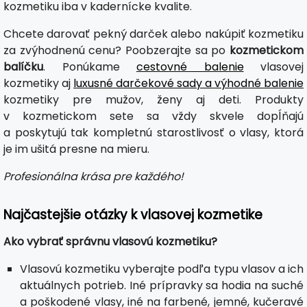
kozmetiku iba v kadernícke kvalite.
Chcete darovať pekný darček alebo nakúpiť kozmetiku
za zvýhodnenú cenu? Poobzerajte sa po
kozmetickom
balíčku
. Ponúkame
cestovné balenie
vlasovej
kozmetiky aj
luxusné darčekové sady a výhodné balenie
kozmetiky pre mužov, ženy aj deti. Produkty
v kozmetickom sete sa vždy skvele dopĺňajú
a poskytujú tak kompletnú starostlivosť o vlasy, ktorá
je im ušitá presne na mieru.
Profesionálna krása pre každého!
Najčastejšie otázky k vlasovej kozmetike
Ako vybrať správnu vlasovú kozmetiku?
Vlasovú kozmetiku vyberajte podľa typu vlasov a ich
aktuálnych potrieb. Iné prípravky sa hodia na suché
a poškodené vlasy, iné na farbené, jemné, kučeravé