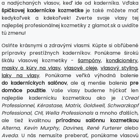
a nadýchaných vlasov, keď ide od kaderníka. Vďaka
špičkovej kadernícke kozmetike
je také môžete mať
kedykoľvek a kdekoľvek! Zverte svoje vlasy tej
najlepšej profesionálnej kozmetiky z glamot.sk a uvidíte
tú zmenu!
Oslňte krásnymi a zdravými vlasmi. Kúpte si obľúbené
prípravky prestížnych kaderníkov. Ponúkame širokú
škálu vlasovej kozmetiky -
šampóny
,
kondicionéry
,
masky a kúry na vlasy
,
vlasové oleje
,
vlasový styling
,
laky na vlasy
. Ponúkame veľká výhodná balenie
do kaderníckych salónov
, ale aj menšie balenia
pre
domáce použitie
. Vaše vlasy budeme hýčkať len
najlepšie kadernícku kozmetikou ako je
L’Oreal
Professionnel, Kérastase, Matrix, Goldwell, Schwarzkopf
Professional, CHI, Wella Professionals
a mnoho ďalších,
ale tiež kvalitnou
prírodnou salónnu kozmetikou
Alterna, Kevin Murphy, Davines, René Furterer
alebo
Aveda
. U nás nemusíte preberať, ponúkame vlasovú