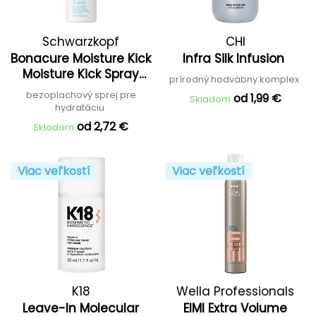
Schwarzkopf
CHI
Bonacure Moisture Kick
Infra Silk Infusion
Professional
Moisture Kick Spray
prírodný hodvábny komplex
Conditioner Care-
bezoplachový sprej pre
od 1,99 €
Skladom
Boost Complex
hydratáciu
od 2,72 €
Skladom
Viac veľkostí
Viac veľkostí
K18
Wella Professionals
Leave-In Molecular
EIMI Extra Volume