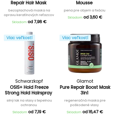
Repair Hair Mask
Mousse
bezoplachová maska na
pena pre objem a fixáciu
opravu keratínových reťazcov
od 3,60 €
Skladom
od 7,98 €
Skladom
Viac veľkostí
Viac veľkostí
Schwarzkopf
Glamot
OSiS+ Hold Freeze
Pure Repair Boost Mask
Professional
Strong Hold Hairspray
3in1
silný lak na vlasy s tepelnou
regeneračná maska pre
ochranou
poškodené vlasy
od 7,19 €
od 16,47 €
Skladom
Skladom