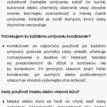
vyžadovať častejšie umývanie, zatiaľ čo suché,
kučeravé alebo chemicky ošetrené vlasy obvykle
ocenia šetrnejšiu starostlivosť a menej časté
umývanie. Dôležité je zvoliť šampón, ktorý vlasy
zbytočne nevysušuje.
Potrebujem ku každému umývaniu kondicionér?
Kondicionér sa odporúča používať po každom
umývaní, pretože pomáha vlasy uhladiť, uľahčuje
rozčesávanie a dodáva im hebkosť. Nanáša
sa predovšetkým do dĺžok a končekov, nie
ku korienkom. Pri jemných vlasoch stačí ľahší
kondicionér, pri suchých alebo poškodených
vlasoch je vhodná výživnejšia starostlivosť.
Kedy používať masku alebo vlasovú kúru?
Maska alebo kúra sa hodí vo chvíli, keď vlasy