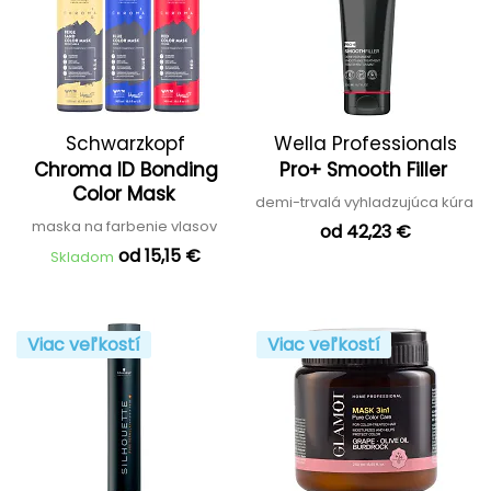
Schwarzkopf
Wella Professionals
Chroma ID Bonding
Pro+ Smooth Filler
Professional
Color Mask
demi-trvalá vyhladzujúca kúra
maska na farbenie vlasov
od 42,23 €
od 15,15 €
Skladom
Viac veľkostí
Viac veľkostí