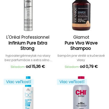
L'Oréal Professionnel
Glamot
Infinium Pure Extra
Pure Viva Wave
Strong
Shampoo
hypoalergénneylak na vlasy
šampón pre vlnité a kučeravé
bez parfumácie s extra silnou
vlasy
fixáciou
od 15,36 €
od 0,79 €
Skladom
Skladom
Viac veľkostí
Viac veľkostí