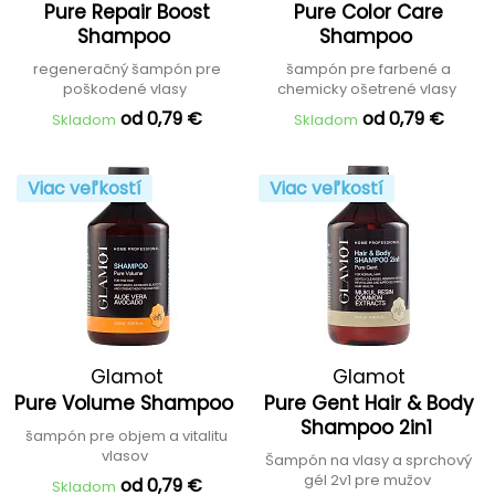
Pure Repair Boost
Pure Color Care
Shampoo
Shampoo
regeneračný šampón pre
šampón pre farbené a
poškodené vlasy
chemicky ošetrené vlasy
od 0,79 €
od 0,79 €
Skladom
Skladom
Viac veľkostí
Viac veľkostí
Glamot
Glamot
Pure Volume Shampoo
Pure Gent Hair & Body
Shampoo 2in1
šampón pre objem a vitalitu
vlasov
Šampón na vlasy a sprchový
gél 2v1 pre mužov
od 0,79 €
Skladom