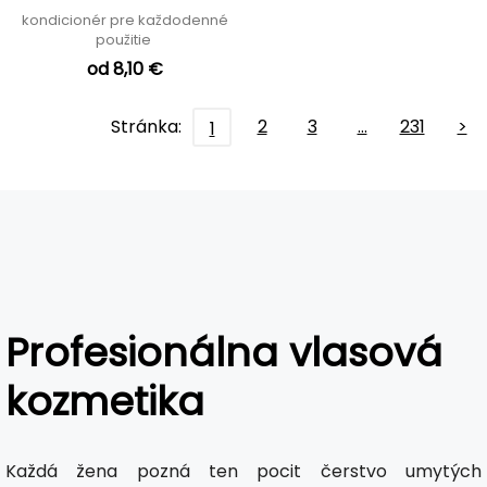
kondicionér pre každodenné
použitie
od 8,10 €
Stránka:
2
3
…
231
>
1
Profesionálna vlasová
kozmetika
Každá žena pozná ten pocit čerstvo umytých