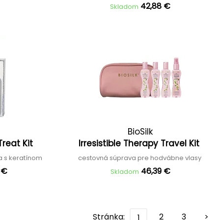
42,88 €
Skladom
BioSilk
Treat Kit
Irresistible Therapy Travel Kit
a s keratínom
cestovná súprava pre hodvábne vlasy
1 €
46,39 €
Skladom
Stránka:
2
3
>
1