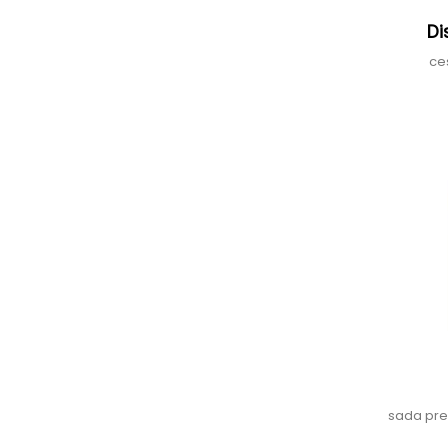
Di
ce
sada pre