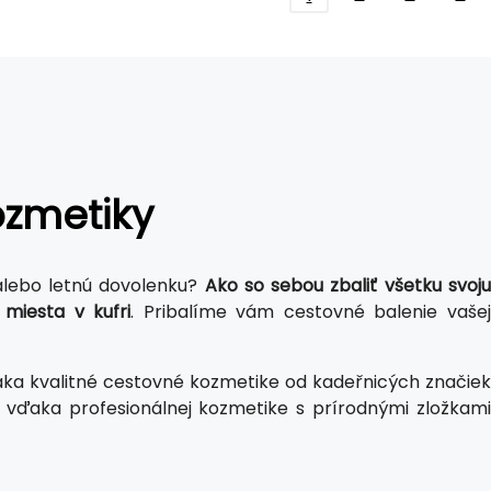
ozmetiky
 alebo letnú dovolenku?
Ako so sebou zbaliť všetku svoj
miesta v kufri
. Pribalíme vám cestovné balenie vaše
ka kvalitné cestovné kozmetike od kadeřnicých značie
 aj vďaka profesionálnej kozmetike s prírodnými zložkami