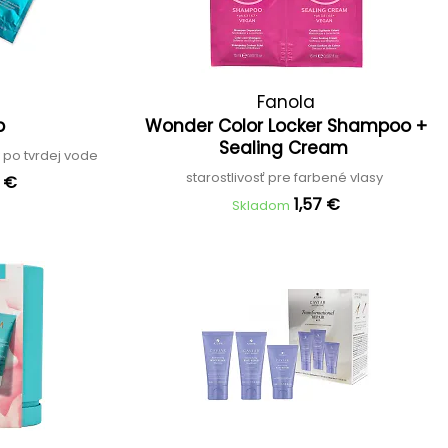
Fanola
ab
Wonder Color Locker Shampoo +
Sealing Cream
 po tvrdej vode
starostlivosť pre farbené vlasy
3 €
1,57 €
Skladom