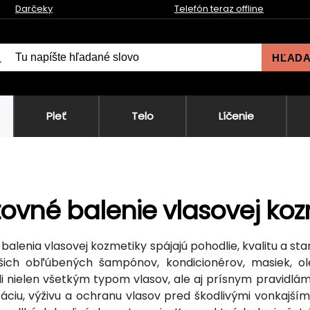
Darčeky
Telefón teraz offline
HĽAD
Pleť
Telo
Líčenie
ovné balenie vlasovej koz
balenia vlasovej kozmetiky spájajú pohodlie, kvalitu a st
ašich obľúbených šampónov, kondicionérov, masiek, ol
i nielen všetkým typom vlasov, ale aj prísnym pravidlám 
áciu, výživu a ochranu vlasov pred škodlivými vonkajšími