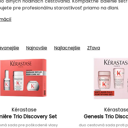
 po dlhých hodinách cestovania. Kompaktné balenie šetrí
ujete pre profesionálnu starostlivosť priamo na dlani.
rmácií
vanejšie
Najnovšie
Najlacnejšie
Zľava
Kérastase
Kérastas
ière Trio Discovery Set
Genesis Trio Disc
vná sada pre poškodené vlasy
duo cestovná sada proti 