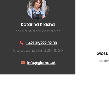
Katarina Krásna
špecialistka pre vlasy a pleť
+421 32/222 02 00
V pracovné dni: 8:00-16:30
Gloss
cesto
info@glamot.sk