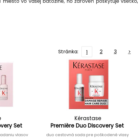
 miesto vo vašej batožine, no zároveň poskytuje všetko,
Stránka:
2
3
>
1
e
Kérastase
overy Set
Première Duo Discovery Set
padaniu vlasov
duo cestovná sada pre poškodené vlasy