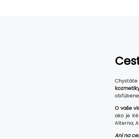
Cest
Chystáte 
kozmetik
obľúbenej
O vaše vl
ako je Ké
Alterna, A
Ani na ce