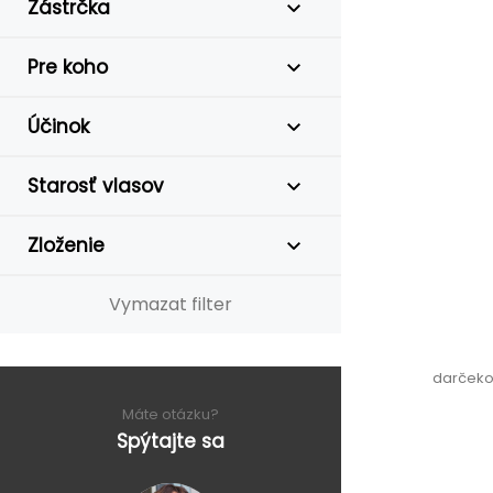
Zástrčka
Pre koho
Účinok
Starosť vlasov
Zloženie
Vymazat filter
darčekov
Máte otázku?
Spýtajte sa