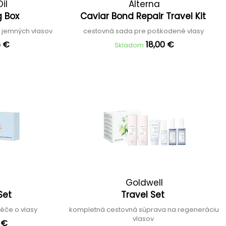
il
Alterna
g Box
Caviar Bond Repair Travel Kit
 jemných vlasov
cestovná sada pre poškodené vlasy
6 €
18,00 €
Skladom
Goldwell
 Set
Travel Set
péče o vlasy
kompletná cestovná súprava na regeneráciu
vlasov
1 €