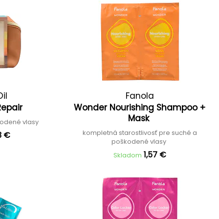
il
Fanola
Repair
Wonder Nourishing Shampoo +
Mask
kodené vlasy
kompletná starostlivosť pre suché a
3 €
poškodené vlasy
1,57 €
Skladom