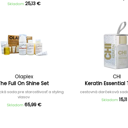
25,13 €
Skladom
Olaplex
CHI
The Full On Shine Set
Keratin Essential 
ká sada pre starostlivosť a styling
cestovná darčeková sad
vlasov
15,1
Skladom
65,99 €
Skladom