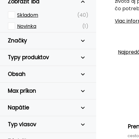
života aj
Zobraziť iba
čo potreb
Skladom
(40)
Viac info
Novinka
(1)
Značky
Najpredá
Typy produktov
Obsah
Max príkon
Napätie
Typ vlasov
Prem
cesto