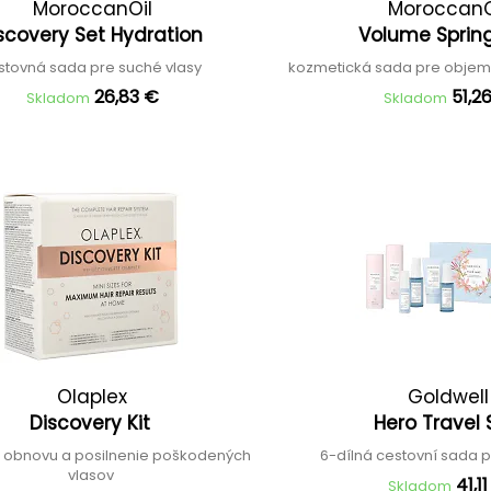
MoroccanOil
MoroccanO
scovery Set Hydration
Volume Sprin
stovná sada pre suché vlasy
kozmetická sada pre objem
26,83 €
51,2
Skladom
Skladom
Olaplex
Goldwell
Discovery Kit
Hero Travel
 obnovu a posilnenie poškodených
6-dílná cestovní sada 
vlasov
41,1
Skladom