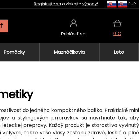
Registrujte sa
a získajte
výhody!
EUR
AŤ
0 €
Prihlásiť sa
Pomôcky
Maznáčikovia
Leto
metiky
arostlivosť do jedného kompaktného balíka. Praktické mini
ejov a stylingových prípravkov sú navrhnuté tak, aby
leteckej prepravy. Každý produkt je starostlivo vyvinutý
 vplyvmi, takže vaše vlasy zostanú zdravé, lesklé a plné