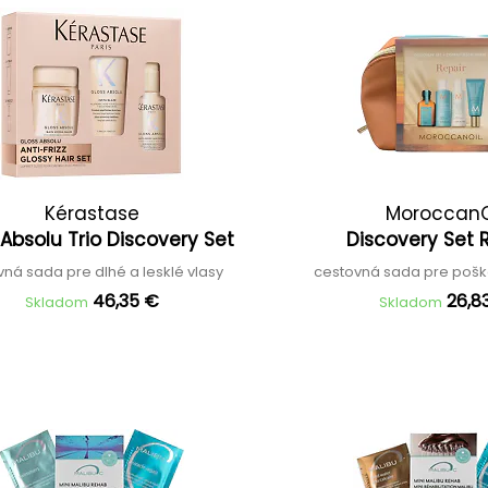
Kérastase
MoroccanO
 Absolu Trio Discovery Set
Discovery Set 
vná sada pre dlhé a lesklé vlasy
cestovná sada pre poš
46,35 €
26,8
Skladom
Skladom