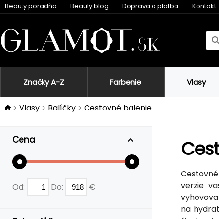
Beauty poradňa
Beauty blog
Doprava a platba
Kontakt
Značky A-Z
Farbenie
Vlasy
Vlasy
Balíčky
Cestovné balenie
Cena
Cest
Cestovné 
verzie v
Od:
Do:
€
vyhovoval
na hydrat