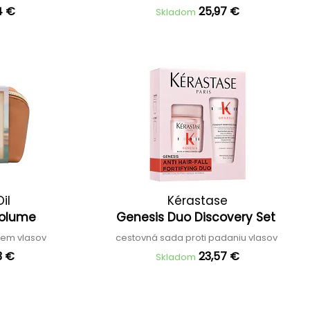
4 €
25,97 €
Skladom
il
Kérastase
Volume
Genesis Duo Discovery Set
jem vlasov
cestovná sada proti padaniu vlasov
3 €
23,57 €
Skladom