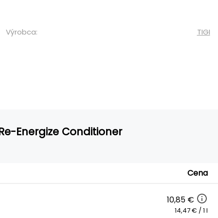
Výrobca:
TIGI
Re-Energize Conditioner
Cena
10,85 €
14,47 € / 1 l