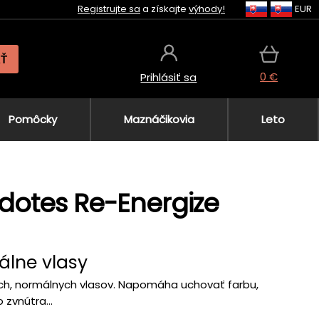
Registrujte sa
a získajte
výhody!
EUR
AŤ
0 €
Prihlásiť sa
Pomôcky
Maznáčikovia
Leto
dotes Re-Energize
álne vlasy
ných, normálnych vlasov. Napomáha uchovať farbu,
 zvnútra...