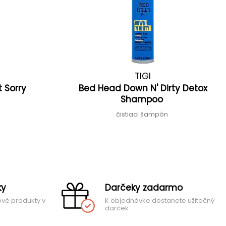
TIGI
t Sorry
Bed Head Down N' Dirty Detox
Shampoo
čistiaci šampón
ky
Darčeky zadarmo
ové produkty v
K objednávke dostanete užitočný
darček