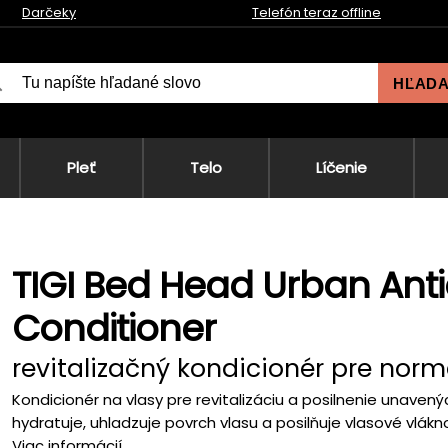
Darčeky
Telefón teraz offline
HĽAD
Pleť
Telo
Líčenie
TIGI Bed Head Urban Anti
Conditioner
revitalizačný kondicionér pre norm
Kondicionér na vlasy pre revitalizáciu a posilnenie unave
hydratuje, uhladzuje povrch vlasu a posilňuje vlasové vlákno
Viac informácií