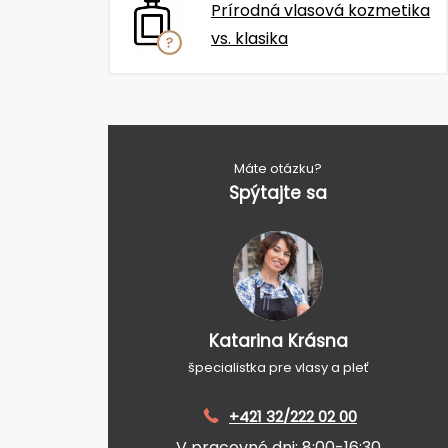
Prírodná vlasová kozmetika
vs. klasika
Máte otázku?
Spýtajte sa
Katarina Krásna
špecialistka pre vlasy a pleť
+421 32/222 02 00
V pracovné dni: 8:00-16:30