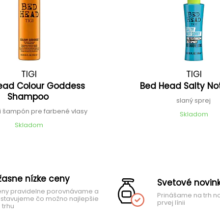
TIGI
TIGI
ead Colour Goddess
Bed Head Salty No
Shampoo
slaný sprej
ci šampón pre farbené vlasy
Skladom
Skladom
žasne nízke ceny
Svetové novin
ny pravidelne porovnávame a
Prinášame na trh n
stavujeme čo možno najlepšie
prvej línii
 trhu