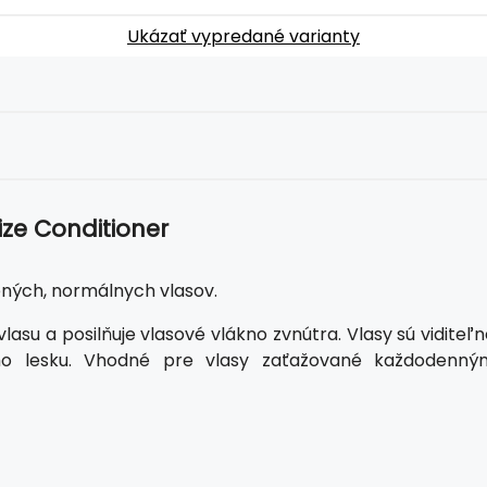
Ukázať vypredané varianty
ze Conditioner
vených, normálnych vlasov.
asu a posilňuje vlasové vlákno zvnútra. Vlasy sú viditeľ
rivého lesku. Vhodné pre vlasy zaťažované každodenný