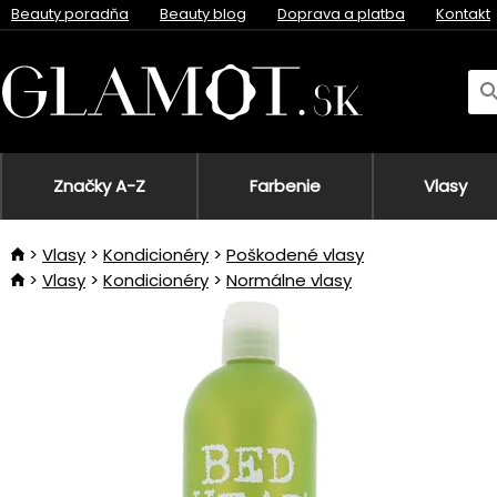
Beauty poradňa
Beauty blog
Doprava a platba
Kontakt
Značky A-Z
Farbenie
Vlasy
Vlasy
Kondicionéry
Poškodené vlasy
Vlasy
Kondicionéry
Normálne vlasy