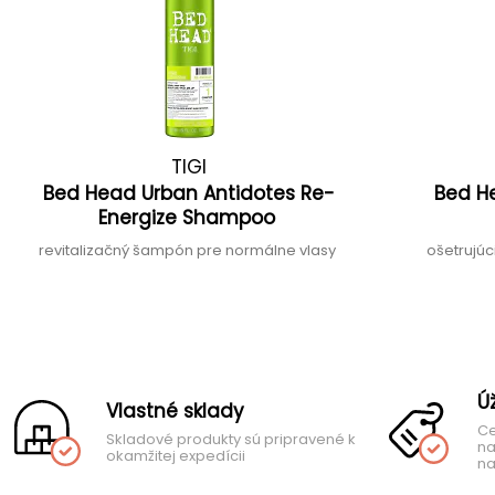
TIGI
Bed Head Urban Antidotes Re-
Bed H
Energize Shampoo
revitalizačný šampón pre normálne vlasy
ošetrujú
Ú
Vlastné sklady
Ce
Skladové produkty sú pripravené k
na
okamžitej expedícii
na