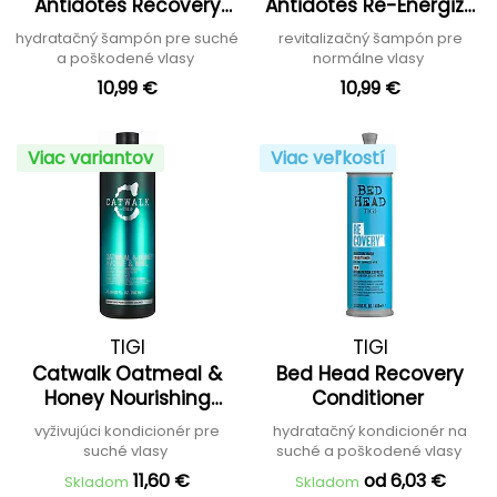
Antidotes Recovery
Antidotes Re-Energize
Shampoo
Shampoo
hydratačný šampón pre suché
revitalizačný šampón pre
a poškodené vlasy
normálne vlasy
10,99 €
10,99 €
Viac variantov
Viac veľkostí
TIGI
TIGI
Catwalk Oatmeal &
Bed Head Recovery
Honey Nourishing
Conditioner
Conditioner
vyživujúci kondicionér pre
hydratačný kondicionér na
suché vlasy
suché a poškodené vlasy
11,60 €
od 6,03 €
Skladom
Skladom