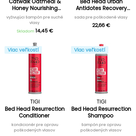
Catwalk Oatmeal &
Bed Head Urban
Honey Nourishing
Antidotes Recovery
Shampoo
Tween Duo
vyživujúci šampón pre suché
sada pre poškodené vlasy
vlasy
22,66 €
14,45 €
Skladom
Viac veľkostí
Viac veľkostí
TIGI
TIGI
Bed Head Resurrection
Bed Head Resurrection
Conditioner
Shampoo
kondicionér pre opravu
šampón pre opravu
poškodených vlasov
poškodených vlasov