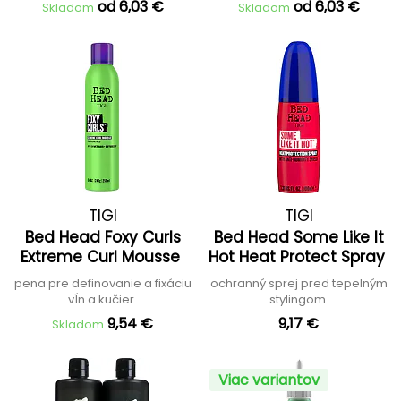
od 6,03 €
od 6,03 €
Skladom
Skladom
TIGI
TIGI
Bed Head Foxy Curls
Bed Head Some Like It
Extreme Curl Mousse
Hot Heat Protect Spray
pena pre definovanie a fixáciu
ochranný sprej pred tepelným
vĺn a kučier
stylingom
9,54 €
9,17 €
Skladom
Viac variantov