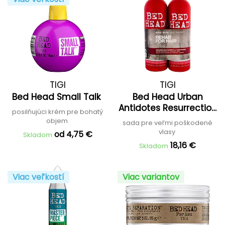
TIGI
TIGI
Bed Head Small Talk
Bed Head Urban
Antidotes Resurrection
posilňujúci krém pre bohatý
Tween Duo
objem
sada pre veľmi poškodené
vlasy
od 4,75 €
Skladom
18,16 €
Skladom
Viac veľkostí
Viac variantov