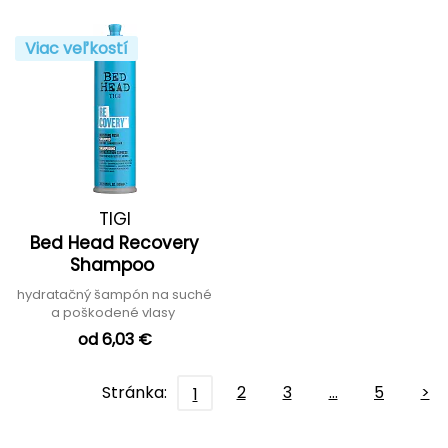
Viac veľkostí
TIGI
Bed Head Recovery
Shampoo
hydratačný šampón na suché
a poškodené vlasy
od 6,03 €
Stránka:
2
3
…
5
>
1