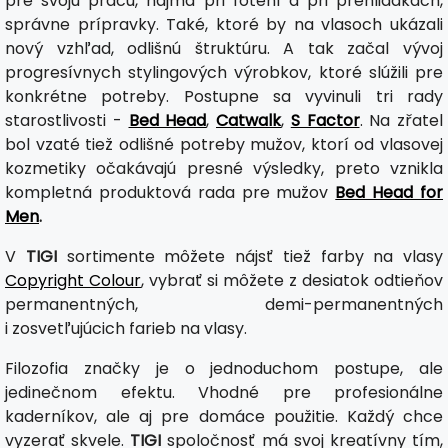
pre svoju prácu, najmä pri fotení a pri prehliadkach,
správne prípravky. Také, ktoré by na vlasoch ukázali
nový vzhľad, odlišnú štruktúru. A tak začal vývoj
progresívnych stylingových výrobkov, ktoré slúžili pre
konkrétne potreby. Postupne sa vyvinuli tri rady
starostlivosti -
Bed Head
,
Catwalk
,
S Factor
. Na zřatel
bol vzaté tiež odlišné potreby mužov, ktorí od vlasovej
kozmetiky očakávajú presné výsledky, preto vznikla
kompletná produktová rada pre mužov
Bed Head for
Men
.
V
TIGI
sortimente môžete nájsť tiež farby na vlasy
Copyright Colour
, vybrať si môžete z desiatok odtieňov
permanentných, demi-permanentných
i zosvetľujúcich farieb na vlasy.
Filozofia značky je o jednoduchom postupe, ale
jedinečnom efektu. Vhodné pre profesionálne
kaderníkov, ale aj pre domáce použitie. Každý chce
vyzerať skvele.
TIGI
spoločnosť má svoj kreatívny tím,