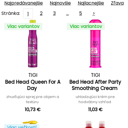
Najpredávanejšie
Najnovšie
Najlacnejšie
Zľava
Stránka:
2
3
…
5
>
1
Viac variantov
Viac variantov
TIGI
TIGI
Bed Head Queen For A
Bed Head After Party
Day
Smoothing Cream
zhusťujúci sprej pre objem a
uhladzujúci krém pre
textúru
hodvábny vzhľad
10,73 €
11,03 €
Viac veľkostí