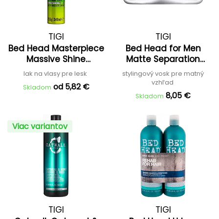
TIGI
TIGI
Bed Head Masterpiece
Bed Head for Men
Massive Shine
Matte Separation
Hairspray
Workable Wax
lak na vlasy pre lesk
stylingový vosk pre matný
vzhľad
od 5,82 €
Skladom
8,05 €
Skladom
Viac variantov
TIGI
TIGI