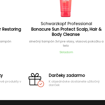
Schwarzkopf Professional
r Restoring
Bonacure Sun Protect Scalp, Hair &
Body Cleanse
 šampón
slnečný šampón 3v1 pre vlasy, vlasovú pokožku a
telo
Skladom
ky
Darčeky zadarmo
ové produkty v
K objednávke dostanete užitočný
darček