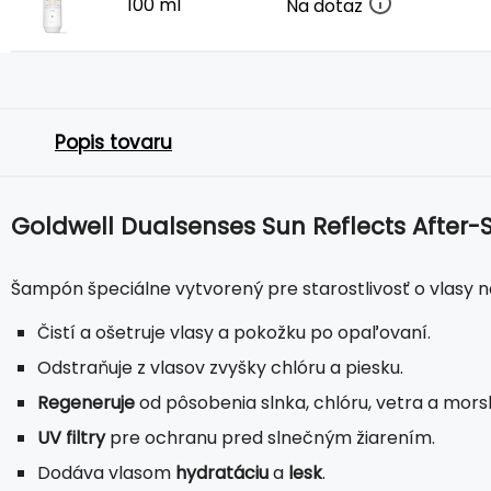
100 ml
Na dotaz
Popis tovaru
Goldwell Dualsenses Sun Reflects Afte
Šampón špeciálne vytvorený pre starostlivosť o vlasy
Čistí a ošetruje vlasy a pokožku po opaľovaní.
Odstraňuje z vlasov zvyšky chlóru a piesku.
Regeneruje
od pôsobenia slnka, chlóru, vetra a mors
UV filtry
pre ochranu pred slnečným žiarením.
Dodáva vlasom
hydratáciu
a
lesk
.