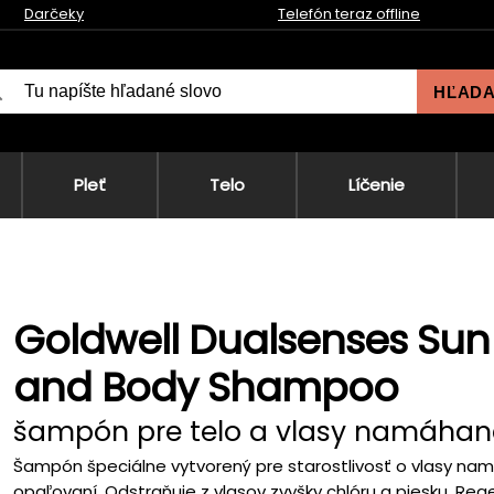
Darčeky
Telefón teraz offline
HĽAD
Pleť
Telo
Líčenie
Goldwell Dualsenses Sun 
and Body Shampoo
šampón pre telo a vlasy namáhan
Šampón špeciálne vytvorený pre starostlivosť o vlasy nam
opaľovaní. Odstraňuje z vlasov zvyšky chlóru a piesku. Reg