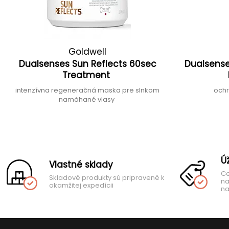
Goldwell
Dualsenses Sun Reflects 60sec
Dualsense
Treatment
intenzívna regeneračná maska pre slnkom
ochr
namáhané vlasy
Ú
Vlastné sklady
Ce
Skladové produkty sú pripravené k
na
okamžitej expedícii
na