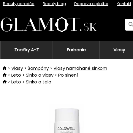
Beauty poradňa
Beauty blog
Doprava a platba
Kontakt
Značky A-Z
Farbenie
Vlasy
Vlasy
Šampóny
Vlasy namáhané slnkom
Leto
Slnko a vlasy
Po slnení
Leto
Slnko a telo