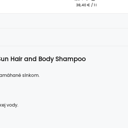
38,40 € / 1 l
r-Sun Hair and Body Shampoo
 namáhané slnkom.
kej vody.