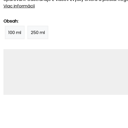
Viac informácií
Obsah:
100 ml
250 ml