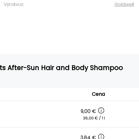
Výrobca:
Goldwell
cts After-Sun Hair and Body Shampoo
Cena
9,00 €
36,00 € / 1 l
3,84 €