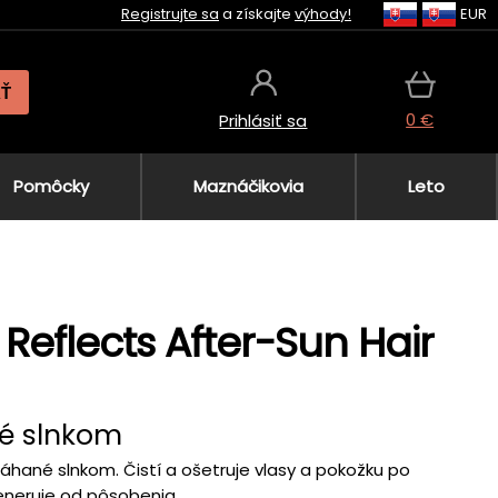
Registrujte sa
a získajte
výhody!
EUR
AŤ
0 €
Prihlásiť sa
Pomôcky
Maznáčikovia
Leto
Reflects After-Sun Hair
é slnkom
áhané slnkom. Čistí a ošetruje vlasy a pokožku po
eneruje od pôsobenia...