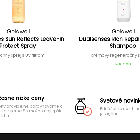
Goldwell
Goldwell
s Sun Reflects Leave-in
Dualsenses Rich Repai
Protect Spray
Shampoo
anný sprej s UV filtrami
krémový regeneračný
Skladom
žasne nízke ceny
Svetové novin
ny pravidelne porovnávame a
Prinášame na trh n
stavujeme čo možno najlepšie
prvej línii
 trhu