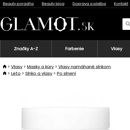
Beauty poradňa
Beauty blog
Doprava a platba
Kontakt
Značky A-Z
Farbenie
Vlasy
Vlasy
Masky a kúry
Vlasy namáhané slnkom
Leto
Slnko a vlasy
Po slnení