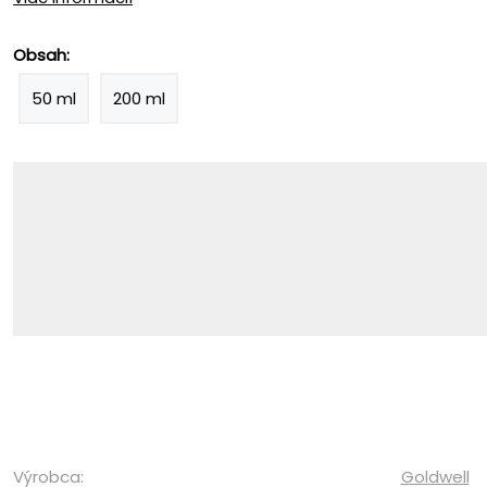
Obsah:
50 ml
200 ml
Výrobca:
Goldwell