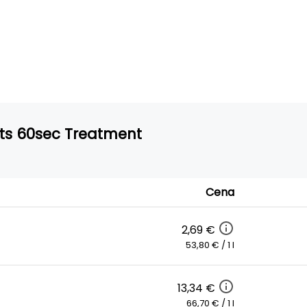
cts 60sec Treatment
Cena
2,69 €
53,80 € / 1 l
13,34 €
66,70 € / 1 l