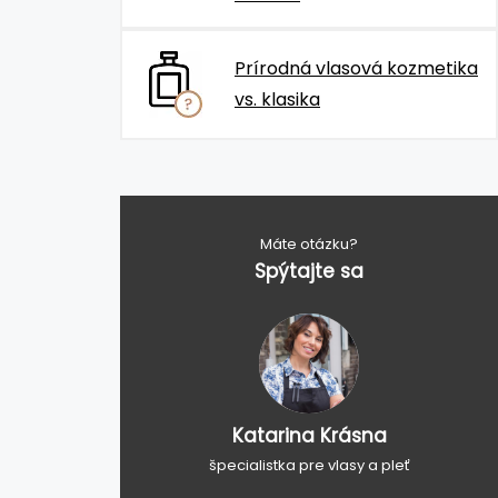
Prírodná vlasová kozmetika
vs. klasika
Máte otázku?
Spýtajte sa
Katarina Krásna
špecialistka pre vlasy a pleť