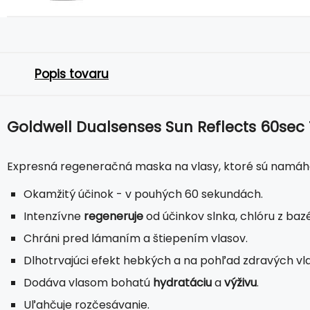
Popis tovaru
Goldwell Dualsenses Sun Reflects 60sec
Expresná regeneračná maska na vlasy, ktoré sú namáha
Okamžitý účinok - v pouhých 60 sekundách.
Intenzívne
regeneruje
od účinkov slnka, chlóru z baz
Chráni pred lámaním a štiepením vlasov.
Dlhotrvajúci efekt hebkých a na pohľad zdravých vl
Dodáva vlasom bohatú
hydratáciu
a
výživu
.
Uľahčuje rozčesávanie.