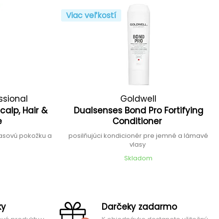
Viac veľkostí
ssional
Goldwell
calp, Hair &
Dualsenses Bond Pro Fortifying
e
Conditioner
lasovú pokožku a
posilňujúci kondicionér pre jemné a lámavé
vlasy
Skladom
ky
Darčeky zadarmo