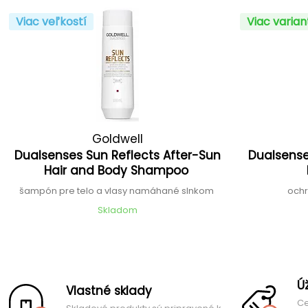
Viac veľkostí
Viac varia
Goldwell
Dualsenses Sun Reflects After-Sun
Dualsense
Hair and Body Shampoo
šampón pre telo a vlasy namáhané slnkom
ochr
Skladom
Ú
Vlastné sklady
Ce