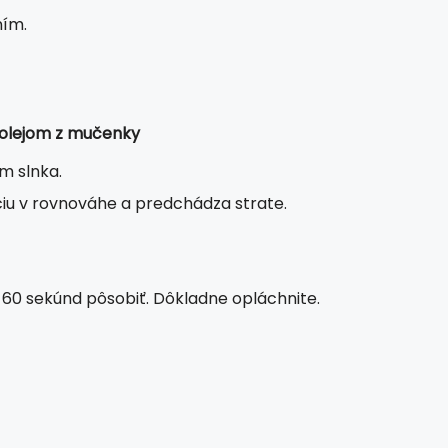
ním.
 olejom z mučenky
m slnka.
ciu v rovnováhe a predchádza strate.
60 sekúnd pôsobiť. Dôkladne opláchnite.