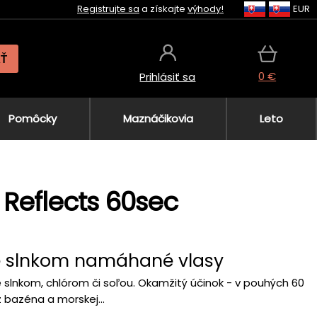
Registrujte sa
a získajte
výhody!
EUR
AŤ
0 €
Prihlásiť sa
Pomôcky
Maznáčikovia
Leto
Reflects 60sec
e slnkom namáhané vlasy
slnkom, chlórom či soľou. Okamžitý účinok - v pouhých 60
z bazéna a morskej...