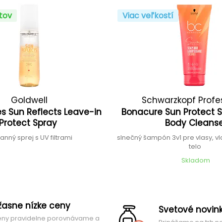
ntov
Viac veľkostí
Goldwell
Schwarzkopf Profe
s Sun Reflects Leave-in
Bonacure Sun Protect S
Protect Spray
Body Cleans
anný sprej s UV filtrami
slnečný šampón 3v1 pre vlasy, v
telo
Skladom
žasne nízke ceny
Svetové novin
ny pravidelne porovnávame a