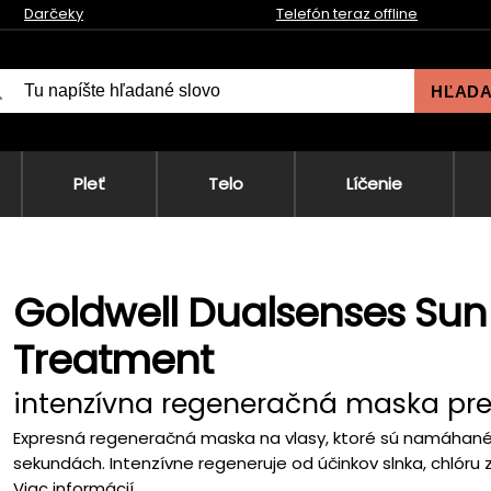
Darčeky
Telefón teraz offline
HĽAD
Pleť
Telo
Líčenie
Goldwell Dualsenses Sun 
Treatment
intenzívna regeneračná maska pr
Expresná regeneračná maska na vlasy, ktoré sú namáhané 
sekundách. Intenzívne regeneruje od účinkov slnka, chlóru 
Viac informácií