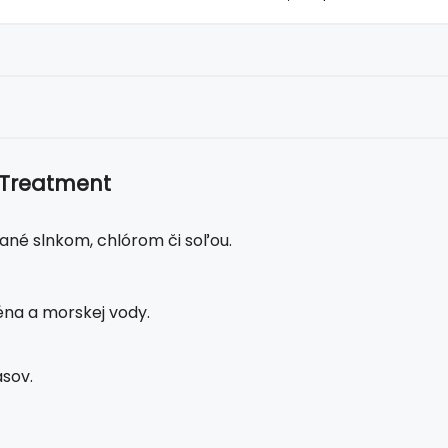
 Treatment
né slnkom, chlórom či soľou.
éna a morskej vody.
asov.