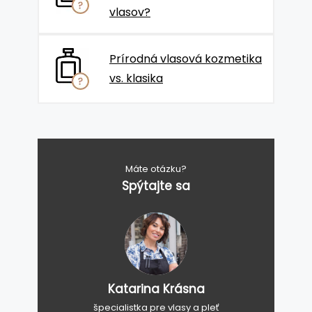
vlasov?
Prírodná vlasová kozmetika
vs. klasika
Máte otázku?
Spýtajte sa
Katarina Krásna
špecialistka pre vlasy a pleť