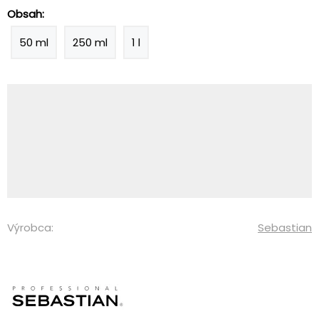
Obsah:
50 ml
250 ml
1 l
Výrobca:
Sebastian