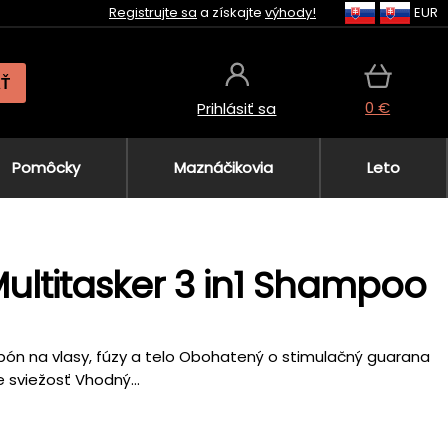
Registrujte sa
a získajte
výhody!
EUR
AŤ
0 €
Prihlásiť sa
Pomôcky
Maznáčikovia
Leto
ultitasker 3 in1 Shampoo
mpón na vlasy, fúzy a telo Obohatený o stimulačný guarana
 sviežosť Vhodný...