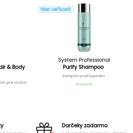
Viac veľkostí
System Professional
air & Body
Purify Shampoo
šampón proti lupinám
nom pre mužov
Skladom
ky
Darčeky zadarmo