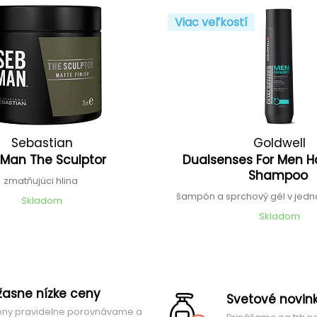
Viac veľkostí
Sebastian
Goldwell
 Man The Sculptor
Dualsenses For Men H
Shampoo
zmatňujúci hlina
šampón a sprchový gél v jed
Skladom
Skladom
žasne nízke ceny
Svetové novin
ny pravidelne porovnávame a