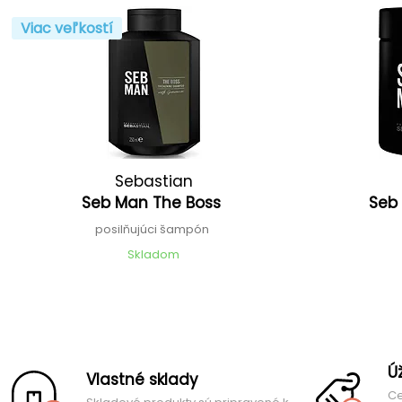
Viac veľkostí
Sebastian
Seb Man The Boss
Seb
posilňujúci šampón
Skladom
Ú
Vlastné sklady
Ce