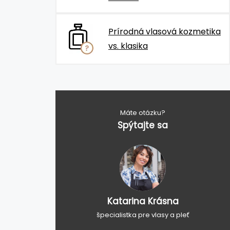
Prírodná vlasová kozmetika
vs. klasika
Máte otázku?
Spýtajte sa
Katarina Krásna
špecialistka pre vlasy a pleť