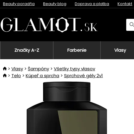
Beauty poradňa
Beauty blog
Doprava a platba
Kontakt
Značky A-Z
Farbenie
Vlasy
Vlasy
Šampóny
Všetky typy vlasov
Telo
Kúpeľ a sprcha
Sprchové gély 2v1