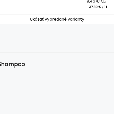
9,45 €
37,80 € / 1 l
Ukázať vypredané varianty
1 Shampoo