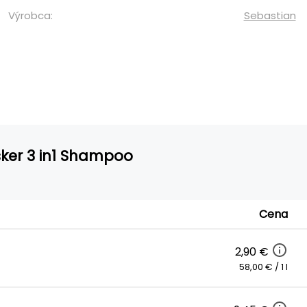
Výrobca:
Sebastian
sker 3 in1 Shampoo
Cena
2,90 €
58,00 € / 1 l