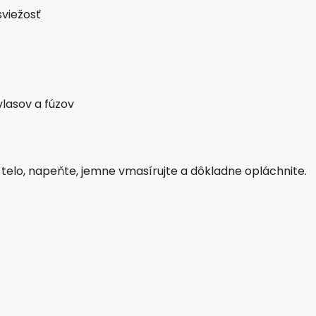
sviežosť
vlasov a fúzov
 telo, napeňte, jemne vmasírujte a dôkladne opláchnite.