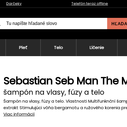
Darčeky
Telefón teraz offline
HĽAD
Pleť
Telo
Líčenie
Sebastian Seb Man The M
šampón na vlasy, fúzy a telo
Šampón na vlasy, fúzy a telo. Vlastnosti Multifunknční ša
extrakt Stimulujúci vôňa bergamotu a ružového korenia pre
Viac informácií