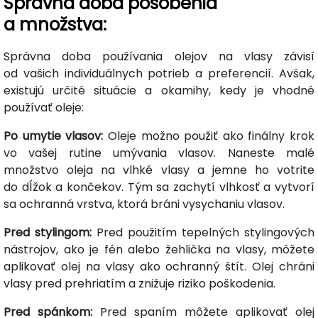
Správna doba pôsobenia
a množstva:
Správna doba používania olejov na vlasy závisí
od vašich individuálnych potrieb a preferencií. Avšak,
existujú určité situácie a okamihy, kedy je vhodné
používať oleje:
Po umytie vlasov:
Oleje možno použiť ako finálny krok
vo vašej rutine umývania vlasov. Naneste malé
množstvo oleja na vlhké vlasy a jemne ho votrite
do dĺžok a končekov. Tým sa zachytí vlhkosť a vytvorí
sa ochranná vrstva, ktorá bráni vysychaniu vlasov.
Pred stylingom:
Pred použitím tepelných stylingových
nástrojov, ako je fén alebo žehlička na vlasy, môžete
aplikovať olej na vlasy ako ochranný štít. Olej chráni
vlasy pred prehriatím a znižuje riziko poškodenia.
Pred spánkom:
Pred spaním môžete aplikovať olej