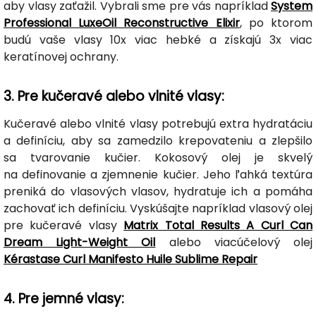
aby vlasy zaťažil. Vybrali sme pre vás napríklad
System
Professional LuxeOil Reconstructive Elixir
, po ktorom
budú vaše vlasy 10x viac hebké a získajú 3x viac
keratínovej ochrany.
3. Pre kučeravé alebo vlnité vlasy:
Kučeravé alebo vlnité vlasy potrebujú extra hydratáciu
a definíciu, aby sa zamedzilo krepovateniu a zlepšilo
sa tvarovanie kučier. Kokosový olej je skvelý
na definovanie a zjemnenie kučier. Jeho ľahká textúra
preniká do vlasových vlasov, hydratuje ich a pomáha
zachovať ich definíciu. Vyskúšajte napríklad vlasový olej
pre kučeravé vlasy
Matrix Total Results A Curl Can
Dream Light-Weight Oil
alebo viacúčelový olej
Kérastase Curl Manifesto Huile Sublime Repair
4. Pre jemné vlasy: