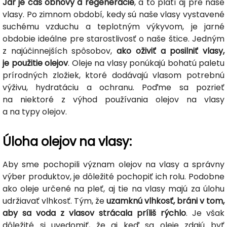
Jar je čas obnovy a regenerácie
, a to platí aj pre naše
vlasy. Po zimnom období, kedy sú naše vlasy vystavené
suchému vzduchu a teplotným výkyvom, je jarné
obdobie ideálne pre starostlivosť o naše štice. Jedným
z najúčinnejších spôsobov,
ako oživiť a posilniť vlasy,
je použitie olejov
. Oleje na vlasy ponúkajú bohatú paletu
prírodných zložiek, ktoré dodávajú vlasom potrebnú
výživu, hydratáciu a ochranu. Poďme sa pozrieť
na niektoré z výhod používania olejov na vlasy
a na typy olejov.
Úloha olejov na vlasy:
Aby sme pochopili význam olejov na vlasy a správny
výber produktov, je dôležité pochopiť ich rolu. Podobne
ako oleje určené na pleť, aj tie na vlasy majú za úlohu
udržiavať vlhkosť. Tým, že
uzamknú vlhkosť, bráni v tom,
aby sa voda z vlasov strácala príliš rýchlo
. Je však
dôležité si uvedomiť, že aj keď sa oleje zdajú byť