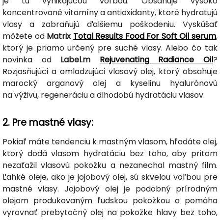
je tu vynikajúcou voľbou. Obsahuje vysoko
koncentrované vitamíny a antioxidanty, ktoré hydratujú
vlasy a zabraňujú ďalšiemu poškodeniu. Vyskúšať
môžete od
Matrix
Total Results Food For Soft Oil serum
,
ktorý je priamo určený pre suché vlasy. Alebo čo tak
novinka od
Label.m
Rejuvenating Radiance Oil
?
Rozjasňujúci a omladzujúci vlasový olej, ktorý obsahuje
marocký arganový olej a kyselinu hyalurónovú
na výživu, regeneráciu a dlhodobú hydratáciu vlasov.
2. Pre mastné vlasy:
Pokiaľ máte tendenciu k mastným vlasom, hľadáte olej,
ktorý dodá vlasom hydratáciu bez toho, aby pritom
nezaťažil vlasovú pokožku a nezanechal mastný film.
Ľahké oleje, ako je jojobový olej, sú skvelou voľbou pre
mastné vlasy. Jojobový olej je podobný prírodným
olejom produkovaným ľudskou pokožkou a pomáha
vyrovnať prebytočný olej na pokožke hlavy bez toho,