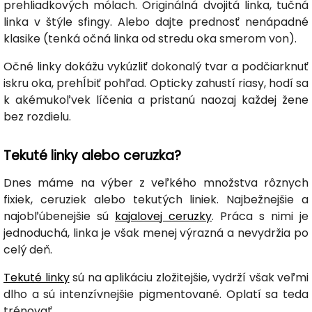
prehliadkových mólach. Originálná dvojitá linka, tučná
linka v štýle sfingy. Alebo dajte prednosť nenápadné
klasike (tenká očná linka od stredu oka smerom von).
Očné linky dokážu vykúzliť dokonalý tvar a podčiarknuť
iskru oka, prehĺbiť pohľad. Opticky zahustí riasy, hodí sa
k akémukoľvek líčenia a pristanú naozaj každej žene
bez rozdielu.
Tekuté linky alebo ceruzka?
Dnes máme na výber z veľkého množstva rôznych
fixiek, ceruziek alebo tekutých liniek. Najbežnejšie a
najobľúbenejšie sú
kajalovej ceruzky
. Práca s nimi je
jednoduchá, linka je však menej výrazná a nevydržia po
celý deň.
Tekuté linky
sú na aplikáciu zložitejšie, vydrží však veľmi
dlho a sú intenzívnejšie pigmentované. Oplatí sa teda
trénovať.