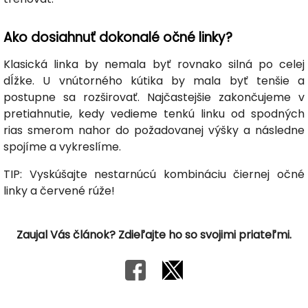
Ako dosiahnuť dokonalé očné linky?
Klasická linka by nemala byť rovnako silná po celej
dĺžke. U vnútorného kútika by mala byť tenšie a
postupne sa rozširovať. Najčastejšie zakončujeme v
pretiahnutie, kedy vedieme tenkú linku od spodných
rias smerom nahor do požadovanej výšky a následne
spojíme a vykreslíme.
TIP: Vyskúšajte nestarnúcú kombináciu čiernej očné
linky a červené rúže!
Zaujal Vás článok? Zdieľajte ho so svojimi priateľmi.