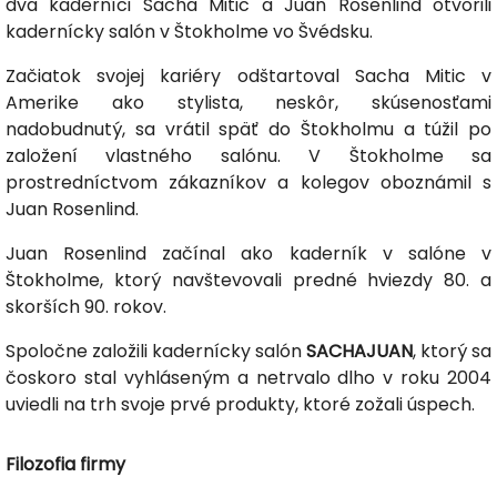
dva kaderníci Sacha Mitic a Juan Rosenlind otvorili
kadernícky salón v Štokholme vo Švédsku.
Začiatok svojej kariéry odštartoval Sacha Mitic v
Amerike ako stylista, neskôr, skúsenosťami
nadobudnutý, sa vrátil späť do Štokholmu a túžil po
založení vlastného salónu. V Štokholme sa
prostredníctvom zákazníkov a kolegov oboznámil s
Juan Rosenlind.
Juan Rosenlind začínal ako kaderník v salóne v
Štokholme, ktorý navštevovali predné hviezdy 80. a
skorších 90. rokov.
Spoločne založili kadernícky salón
SACHAJUAN
, ktorý sa
čoskoro stal vyhláseným a netrvalo dlho v roku 2004
uviedli na trh svoje prvé produkty, ktoré zožali úspech.
Filozofia firmy