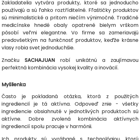
Zakladatelia vytvára produkty, ktoré sa jednoducho
používajú a sú ľahko roztříditelné. Fľaštičky produktov
sú minimalistické a pritom niečím výnimočné. Tradičné
medicínske hnedé obaly opatrené bielym vrškom
pôsobí veľmi elegantne. Vo firme sa zameriavajú
predovšetkým na funkčnosť produktov, keďže krásne
vlasy robia svet jednoduchšie.
Značku
SACHAJUAN
robí unikátnú a zaujímavou
perfektná kombinácia vysokej kvality a inovácií.
Myšlienka
Často je pokladaná otázka, ktorá z použitých
ingrediencií je tá aktívna. Odpoveď znie - všetky
ingrediencie obsiahnuté v jednotlivých produktoch sú
aktívne. Dobre zvolená kombinácia aktívnych
ingrediencií spolu pracuje v harmónii.
Ich produkty sú vyrábané s technológiou, ktorú