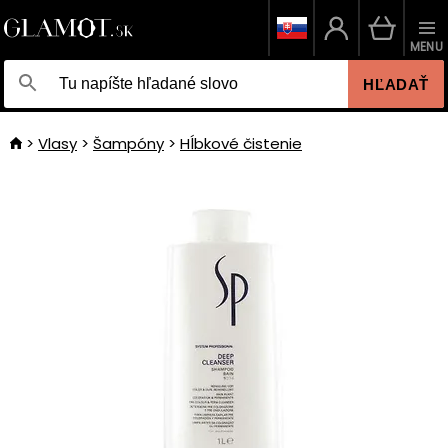
MENU
HĽADAŤ
Vlasy
Šampóny
Hĺbkové čistenie