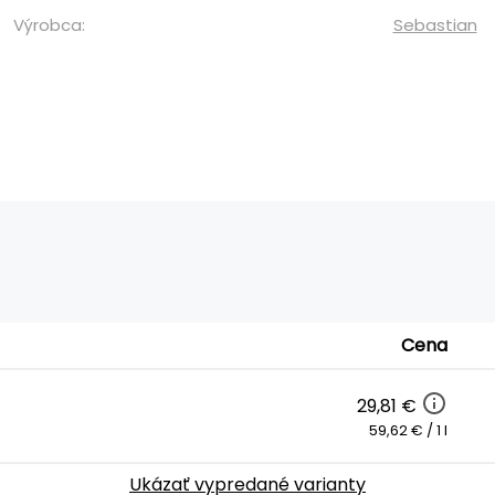
Výrobca:
Sebastian
Cena
29,81 €
59,62 € / 1 l
Ukázať vypredané varianty