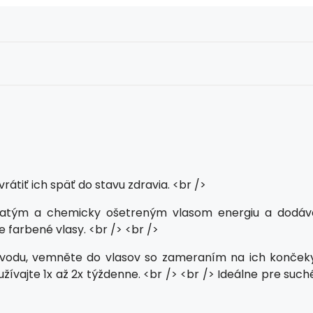
átiť ich späť do stavu zdravia. <br />
krepatým a chemicky ošetreným vlasom energiu a dodáv
 farbené vlasy. <br /> <br />
ú vodu, vemněte do vlasov so zameraním na ich končeky
žívajte 1x až 2x týždenne. <br /> <br /> Ideálne pre such