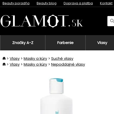
Beauty poradňa
Beauty blog
Doprava a platba
Kontakt
Značky A-Z
Farbenie
Vlasy
Vlasy
Masky a kúry
Suché vlasy
Vlasy
Masky a kúry
Nepoddajné vlasy