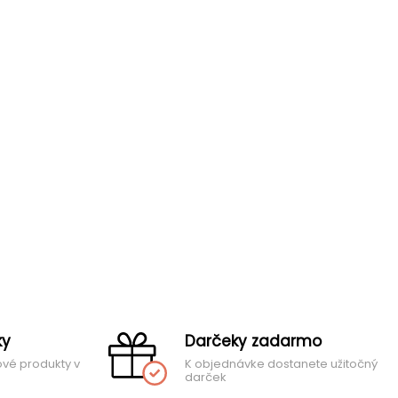
ky
Darčeky zadarmo
ové produkty v
K objednávke dostanete užitočný
darček