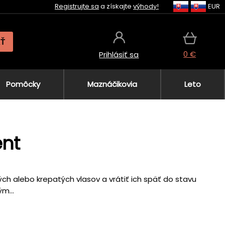
Registrujte sa
a získajte
výhody!
EUR
AŤ
0 €
Prihlásiť sa
Pomôcky
Maznáčikovia
Leto
ent
ch alebo krepatých vlasov a vrátiť ich späť do stavu
m...