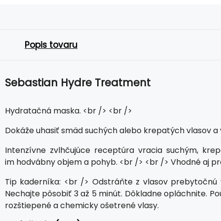
Popis tovaru
Sebastian Hydre Treatment
Hydratačná maska​​. <br /> <br />
Dokáže uhasiť smäd suchých alebo krepatých vlasov a vr
Intenzívne zvlhčujúce receptúra ​​vracia suchým, 
im hodvábny objem a pohyb. <br /> <br /> Vhodné aj pre
Tip kaderníka: <br /> Odstráňte z vlasov prebytočn
Nechajte pôsobiť 3 až 5 minút. Dôkladne opláchnite. Pou
rozštiepené a chemicky ošetrené vlasy.