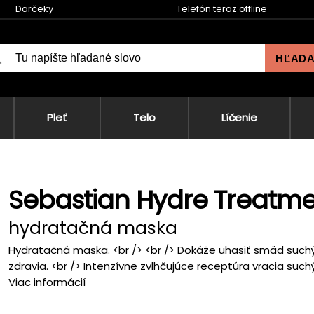
Darčeky
Telefón teraz offline
HĽAD
Pleť
Telo
Líčenie
Sebastian Hydre Treatm
hydratačná maska
Hydratačná maska. <br /> <br /> Dokáže uhasiť smäd suchý
zdravia. <br /> Intenzívne zvlhčujúce receptúra vracia suchý
Viac informácií