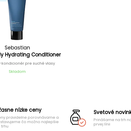
Sebastian
ly Hydrating Conditioner
 kondicionér pre suché vlasy
Skladom
žasne nízke ceny
Svetové novin
ny pravidelne porovnávame a
Prinášame na trh n
stavujeme čo možno najlepšie
prvej línii
 trhu