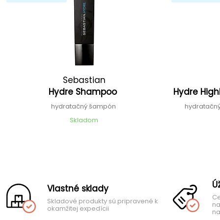
Sebastian
Hydre Shampoo
Hydre High
hydratačný šampón
hydratačný
Skladom
Ú
Vlastné sklady
Ce
Skladové produkty sú pripravené k
na
okamžitej expedícii
na