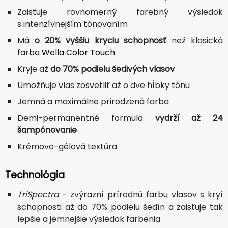
Zaisťuje rovnomerný farebný výsledok
s intenzívnejším tónovaním
Má
o 20% vyššiu kryciu schopnosť
než klasická
farba
Wella Color Touch
Kryje až
do 70% podielu šedivých vlasov
Umožňuje vlas zosvetliť až o dve hĺbky tónu
Jemná a maximálne prirodzená farba
Demi-permanentné formula
vydrží až 24
šampónovanie
Krémovo-gélová textúra
Technológia
TriSpectra
- zvýrazní prírodnú farbu vlasov s kryí
schopnosti až do 70% podielu šedín a zaisťuje tak
lepšie a jemnejšie výsledok farbenia