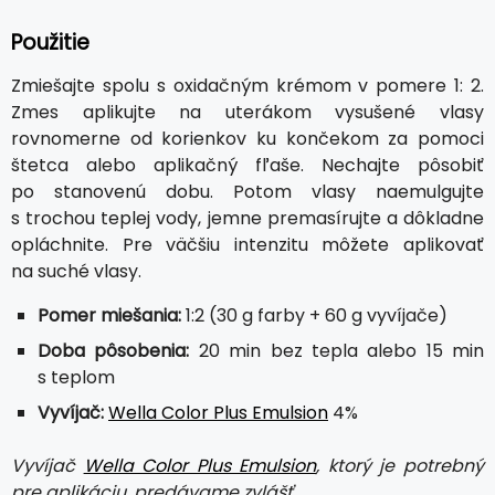
Použitie
Zmiešajte spolu s oxidačným krémom v pomere 1: 2.
Zmes aplikujte na uterákom vysušené vlasy
rovnomerne od korienkov ku končekom za pomoci
štetca alebo aplikačný fľaše. Nechajte pôsobiť
po stanovenú dobu. Potom vlasy naemulgujte
s trochou teplej vody, jemne premasírujte a dôkladne
opláchnite. Pre väčšiu intenzitu môžete aplikovať
na suché vlasy.
Pomer miešania:
1:2 (30 g farby + 60 g vyvíjače)
Doba pôsobenia:
20 min bez tepla alebo 15 min
s teplom
Vyvíjač:
Wella Color Plus Emulsion
4%
Vyvíjač
Wella Color Plus Emulsion
, ktorý je potrebný
pre aplikáciu, predávame zvlášť.