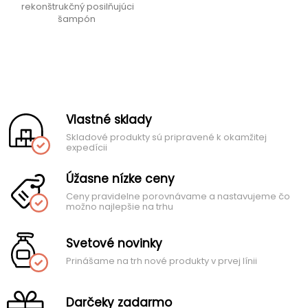
rekonštrukčný posilňujúci
šampón
Vlastné sklady
Skladové produkty sú pripravené k okamžitej
expedícii
Úžasne nízke ceny
Ceny pravidelne porovnávame a nastavujeme čo
možno najlepšie na trhu
Svetové novinky
Prinášame na trh nové produkty v prvej línii
Darčeky zadarmo