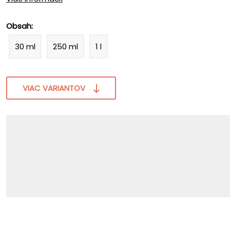
Obsah:
30 ml
250 ml
1 l
VIAC VARIANTOV