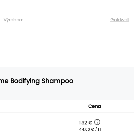
Výrobca:
Goldwell
lume Bodifying Shampoo
Cena
1,32 €
44,00 € / 1 l