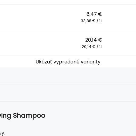
8,47 €
33,88 € / 1 l
20,14 €
20,14 € / 1 l
Ukázať vypredané varianty
fying Shampoo
y.