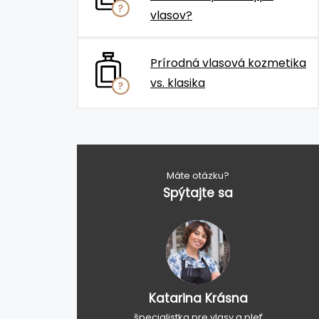
vlasov?
Prírodná vlasová kozmetika
vs. klasika
Máte otázku?
Spýtajte sa
Katarina Krásna
špecialistka pre vlasy a pleť