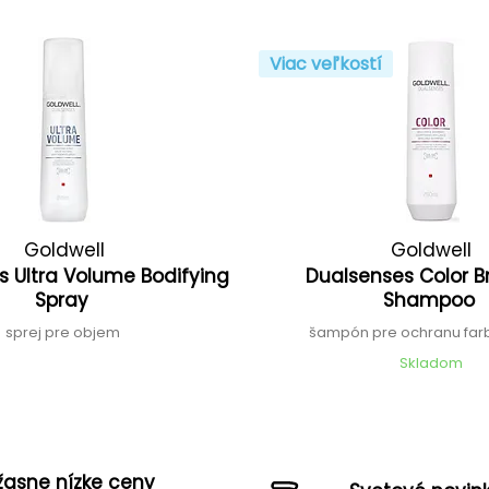
Viac veľkostí
Goldwell
Goldwell
s Ultra Volume Bodifying
Dualsenses Color Br
Spray
Shampoo
sprej pre objem
šampón pre ochranu far
Skladom
žasne nízke ceny