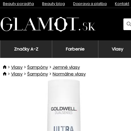
Beauty poradňa
Beauty blog
Doprava a platba
Kontakt
Značky A-Z
Farbenie
Vlasy
Vlasy
Šampóny
Jemné vlasy
Vlasy
Šampóny
Normálne vlasy