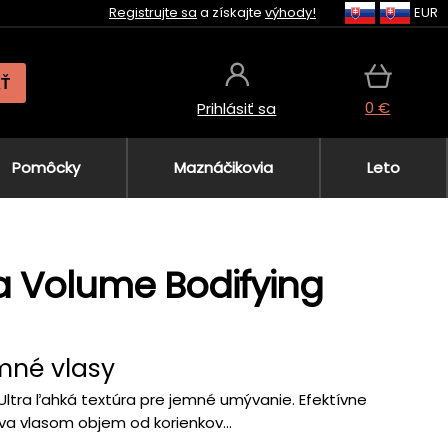
Registrujte sa
a získajte
výhody!
EUR
AŤ
0 €
Prihlásiť sa
Pomôcky
Maznáčikovia
Leto
a Volume Bodifying
mné vlasy
ltra ľahká textúra pre jemné umývanie. Efektívne
va vlasom objem od korienkov...