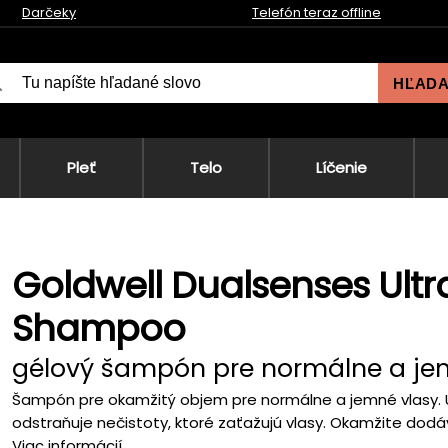
Darčeky
Telefón teraz offline
HĽAD
Pleť
Telo
Líčenie
Goldwell Dualsenses Ultr
Shampoo
gélový šampón pre normálne a je
Šampón pre okamžitý objem pre normálne a jemné vlasy. U
odstraňuje nečistoty, ktoré zaťažujú vlasy. Okamžite dodá
Viac informácií