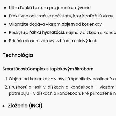
Ultra ľahká textúra pre jemné umývanie.
Efektívne odstraňuje nečistoty, ktoré zaťažujú vlasy.
Okamžite dodáva vlasom
objem
od korienkov.
Poskytuje
ľahkú hydratáciu
, najmä v dĺžkach a konč
Prináša vlasom zdravý vzhľad a oslnivý
lesk
.
Technológia
SmartBoostComplex s tapiokovým škrobom
Objem od korienkov - vlasy sú špecificky posilnené a
Pružnosť a lesk v dĺžkach a končekoch - vlasom 
potrebujú - v dĺžkach a končekoch. Pre prirodzene h
Zloženie (INCI)