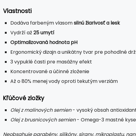
Vlastnosti
Dodáva farbeným vlasom
silnú žiarivosť a lesk
Vydrží až
25 umytí
Optimalizovaná hodnota pH
Ergonomický dizajn a unikátny tvar pre pohodlné drž
3 vypuklé časti pre masážny efekt
Koncentrované a účinné zloženie
Až o 80% menej vody oproti tekutým verziám
Kľúčové zložky
Olej z malinových semien
- vysoký obsah antioxidant
Olej z brusnicových semien
- Omega-3 mastné kyselin
Neobsahuje parabény, silikóny, sírany, mikroplastu, nan