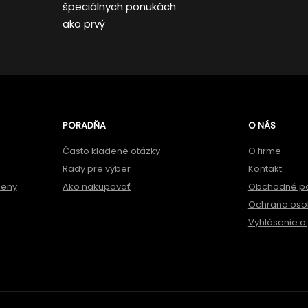
špeciálnych ponukách
ako prvý
PORADŇA
O NÁS
Často kladené otázky
O firme
Rady pre výber
Kontakt
meny
Ako nakupovať
Obchodné p
Ochrana oso
Vyhlásenie o 