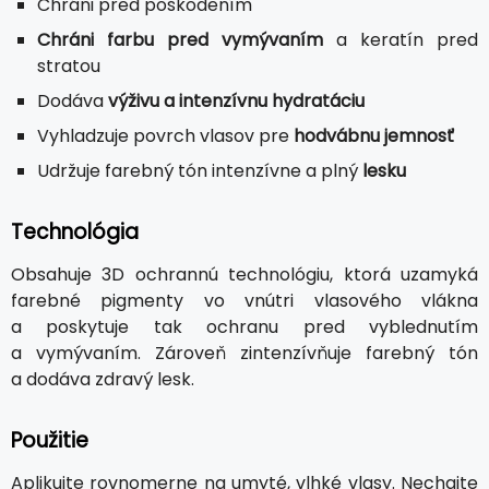
Chráni pred poškodením
Chráni farbu pred vymývaním
a keratín pred
stratou
Dodáva
výživu a intenzívnu hydratáciu
Vyhladzuje povrch vlasov pre
hodvábnu jemnosť
Udržuje farebný tón intenzívne a plný
lesku
Technológia
Obsahuje 3D ochrannú technológiu, ktorá uzamyká
farebné pigmenty vo vnútri vlasového vlákna
a poskytuje tak ochranu pred vyblednutím
a vymývaním. Zároveň zintenzívňuje farebný tón
a dodáva zdravý lesk.
Použitie
Aplikujte rovnomerne na umyté, vlhké vlasy. Nechajte