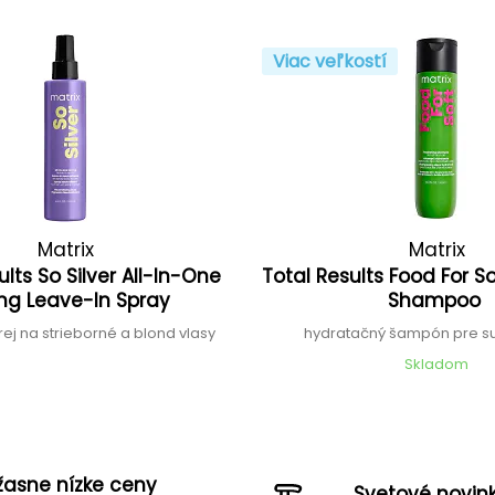
Viac veľkostí
Matrix
Matrix
ults So Silver All-In-One
Total Results Food For S
ng Leave-In Spray
Shampoo
rej na strieborné a blond vlasy
hydratačný šampón pre s
Skladom
žasne nízke ceny
Svetové novin