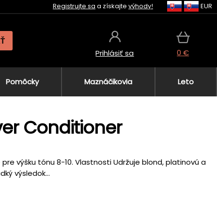
Registrujte sa
a získajte
výhody!
EUR
AŤ
0 €
Prihlásiť sa
Pomôcky
Maznáčikovia
Leto
lver Conditioner
pre výšku tónu 8-10. Vlastnosti Udržuje blond, platinovú a
ký výsledok...