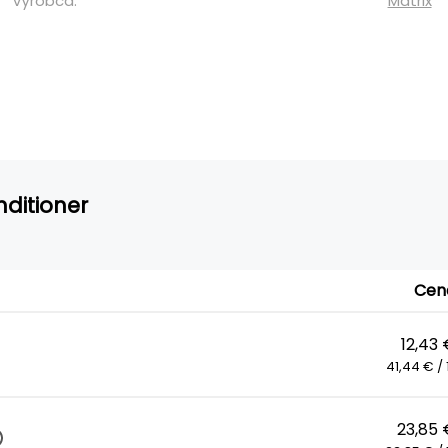
Výrobca:
Matrix
nditioner
Cen
12,43
41,44 € / 1
23,85 