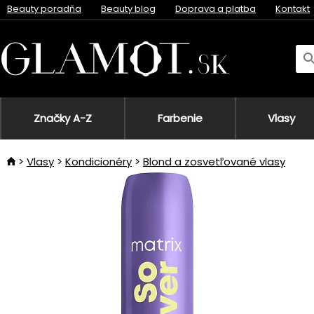
Beauty poradňa
Beauty blog
Doprava a platba
Kontakt
Značky A-Z
Farbenie
Vlasy
Vlasy
Kondicionéry
Blond a zosvetľované vlasy