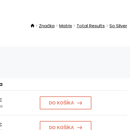
Značka
Matrix
Total Results
So Silver
a
 €
DO KOŠÍKA
 l
€
DO KOŠÍKA