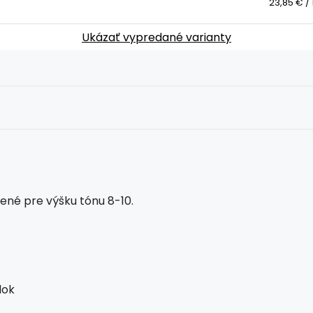
23,85 € / 1
Ukázať vypredané varianty
ené pre výšku tónu 8-10.
dok