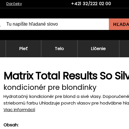
+421 32/222 02 00
Darčeky
HĽAD
Pleť
Telo
Líčenie
Matrix Total Results So Si
kondicionér pre blondínky
Hydratačný kondicionér pre blond a sivé vlasy. Doporučené 
striebornú farbu Uhladzuje povrch vlasov pre hodvábne hlad
Viac informácií
Obsah: