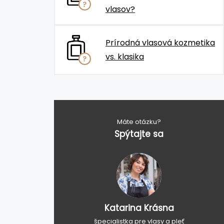
vlasov?
Prírodná vlasová kozmetika
vs. klasika
Máte otázku?
Spýtajte sa
Katarina Krásna
špecialistka pre vlasy a pleť