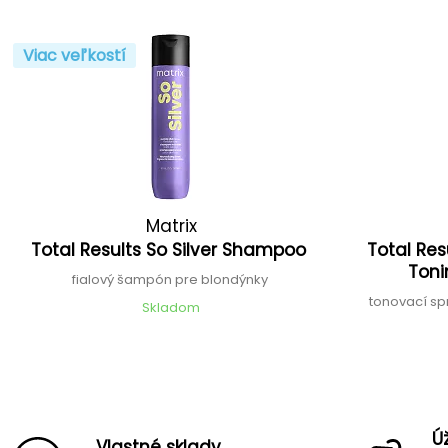
Viac veľkostí
Matrix
Total Results So Silver Shampoo
Total Res
Toni
fialový šampón pre blondýnky
tonovací sp
Skladom
Ú
Vlastné sklady