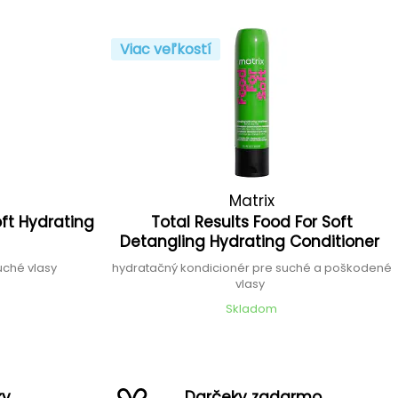
Viac veľkostí
Matrix
oft Hydrating
Total Results Food For Soft
Detangling Hydrating Conditioner
uché vlasy
hydratačný kondicionér pre suché a poškodené
vlasy
Skladom
ky
Darčeky zadarmo