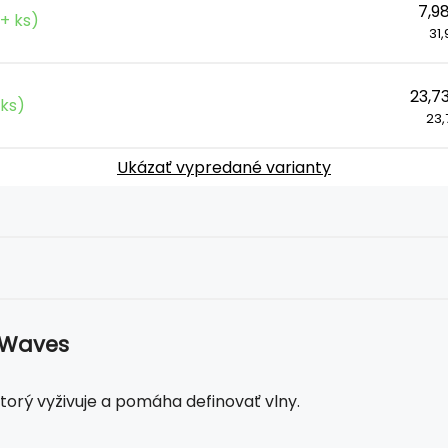
7,9
+ ks)
31,
23,7
ks)
23,7
Ukázať vypredané varianty
 Waves
torý vyživuje a pomáha definovať vlny.