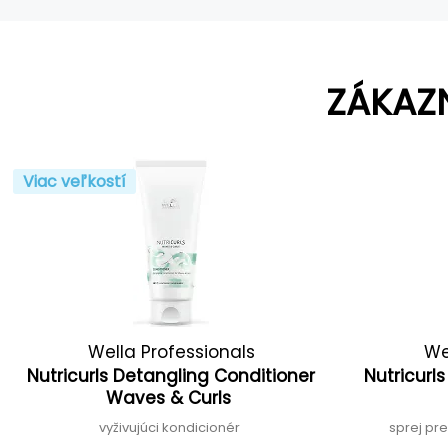
ZÁKAZ
Viac veľkostí
Wella Professionals
We
Nutricurls Detangling Conditioner
Nutricurl
Waves & Curls
vyživujúci kondicionér
sprej pr