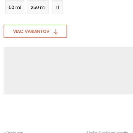
50 ml
250 ml
1 l
VIAC VARIANTOV
Výrobca:
Wella Professionals