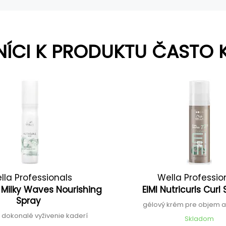
NÍCI K PRODUKTU ČASTO 
lla Professionals
Wella Professio
s Milky Waves Nourishing
EIMI Nutricurls Cur
Spray
gélový krém pre objem a
e dokonalé vyživenie kaderí
Skladom