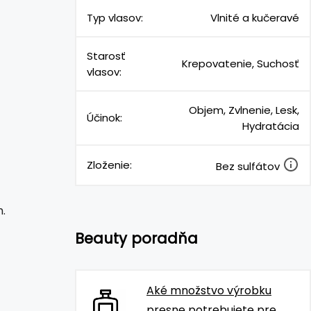
Typ vlasov:
Vlnité a kučeravé
Starosť
Krepovatenie, Suchosť
vlasov:
Objem, Zvlnenie, Lesk,
Účinok:
Hydratácia
Zloženie:
Bez sulfátov
h.
Beauty poradňa
Aké množstvo výrobku
presne potrebujete pre