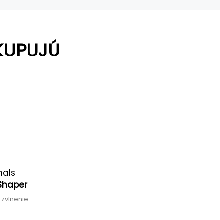
KUPUJÚ
nals
l Shaper
 zvlnenie