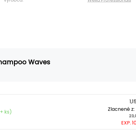
s Shampoo Waves
1,
Zlacnené z
+ ks)
23,0
EXP. 1