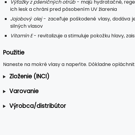
Výťažky z pšeničných otrúb
- majú hydratačné, regen
ich lesk a chráni pred pôsobením UV žiarenia
Jojobový olej
- zaceľuje poškodené vlasy, dodáva je
silných vlasov
Vitamín E
- revitalizuje a stimuluje pokožku hlavy, za
Použitie
Naneste na mokré vlasy a napeňte. Dôkladne opláchnit
Zloženie (INCI)
Varovanie
Výrobca/distribútor