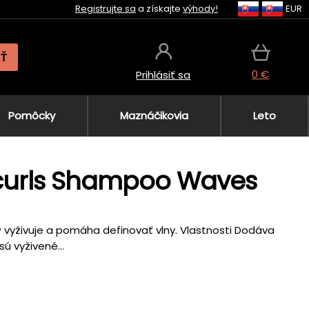
Registrujte sa
a získajte
výhody!
EUR
AŤ
0 €
Prihlásiť sa
Pomôcky
Maznáčikovia
Leto
ricurls Shampoo Waves
ý vyživuje a pomáha definovať vlny. Vlastnosti Dodáva
ú vyživené...