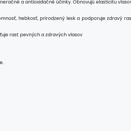
eračné a antioxidačné účinky. Obnovujú elasticitu vlasov
mnosť, hebkosť, prirodzený lesk a podporuje zdravý ras
isťuje rast pevných a zdravých vlasov
e.