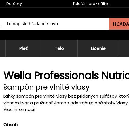
Darčeky
Telefón teraz offline
HĽAD
Pleť
Telo
Líčenie
Wella Professionals Nut
šampón pre vlnité vlasy
Ľahký šampón pre vlnité vlasy bez pridaných sulfátov, ktor
vlasom tvar a pružnosť Jemne odstraňuje nečistoty Vlasy s
Viac informácií
Obsah: