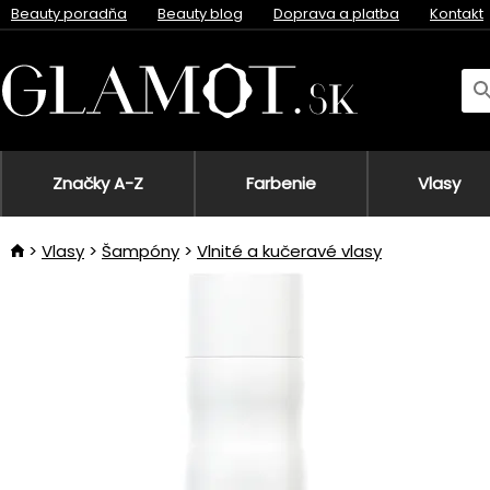
Beauty poradňa
Beauty blog
Doprava a platba
Kontakt
Značky A-Z
Farbenie
Vlasy
Vlasy
Šampóny
Vlnité a kučeravé vlasy