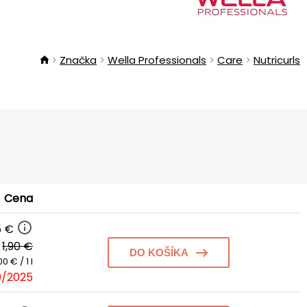
Značka
Wella Professionals
Care
Nutricurls
Cena
15 €
:
1,90 €
DO KOŠÍKA
0 € / 1 l
0/2025