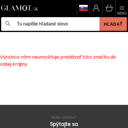
MENU
HĽADAŤ
Výrobca nám neumožňuje predávať túto značku do
vašej krajiny.
Máte otázku?
Spýtajte sa