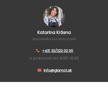
Katarina Krásna
špecialistka pre vlasy a pleť
+421 32/222 02 00
V pracovné dni: 8:00-16:30
info@glamot.sk