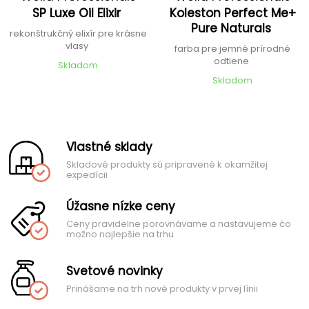
SP Luxe Oil Elixir
Koleston Perfect Me+
Pure Naturals
rekonštrukčný elixír pre krásne
vlasy
farba pre jemné prírodné
odtiene
Skladom
Skladom
Vlastné sklady
Skladové produkty sú pripravené k okamžitej
expedícii
Úžasne nízke ceny
Ceny pravidelne porovnávame a nastavujeme čo
možno najlepšie na trhu
Svetové novinky
Prinášame na trh nové produkty v prvej línii