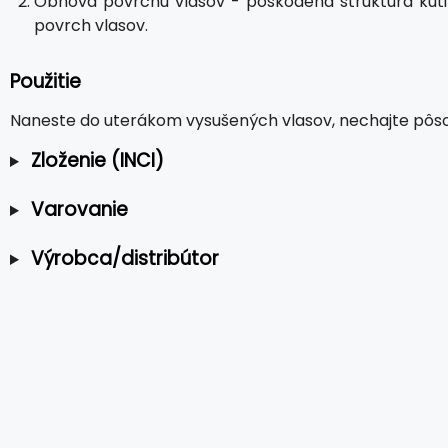
Obnova povrchu vlasov - poškodená štruktúra kutik
povrch vlasov.
Použitie
Naneste do uterákom vysušených vlasov, nechajte pôso
Zloženie (INCI)
Varovanie
Výrobca/distribútor