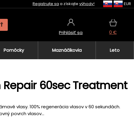
Registrujte sa
a získajte
výhody!
EUR
AŤ
0 €
Prihlásiť sa
Pomôcky
Maznáčikovia
Leto
h Repair 60sec Treatment
mavé vlasy. 100% regenerácia vlasov v 60 sekundách.
vný povrch vlasov...