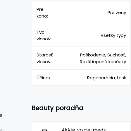
Pre
Pre ženy
koho:
Typ
Všetky typy
vlasov:
Starosť
Poškodenie, Suchosť,
vlasov:
Rozštiepené končeky
Účinok:
Regenerácia, Lesk
Beauty poradňa
e
Aký je rozdiel medzi