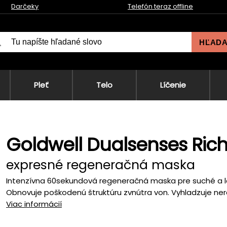
Darčeky
Telefón teraz offline
HĽAD
Pleť
Telo
Líčenie
Goldwell Dualsenses Ric
expresné regeneračná maska
Intenzívna 60sekundová regeneračná maska pre suché a lá
Obnovuje poškodenú štruktúru zvnútra von. Vyhladzuje nero
Viac informácií