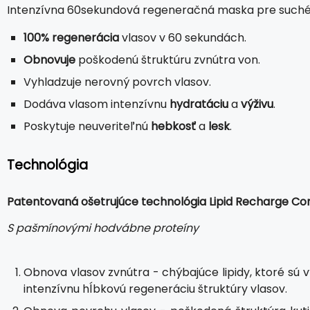
Intenzívna 60sekundová regeneračná maska pre suché 
100% regenerácia
vlasov v 60 sekundách.
Obnovuje
poškodenú štruktúru zvnútra von.
Vyhladzuje nerovný povrch vlasov.
Dodáva vlasom intenzívnu
hydratáciu
a
výživu
.
Poskytuje neuveriteľnú
hebkosť
a
lesk
.
Technológia
Patentovaná ošetrujúce technológia Lipid Recharge Co
S pašmínovými hodvábne proteíny
Obnova vlasov zvnútra - chýbajúce lipidy, ktoré sú
intenzívnu hĺbkovú regeneráciu štruktúry vlasov.