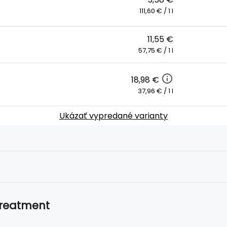
111,60 € / 1 l
11,55 €
57,75 € / 1 l
18,98 €
37,96 € / 1 l
Ukázať vypredané varianty
Treatment