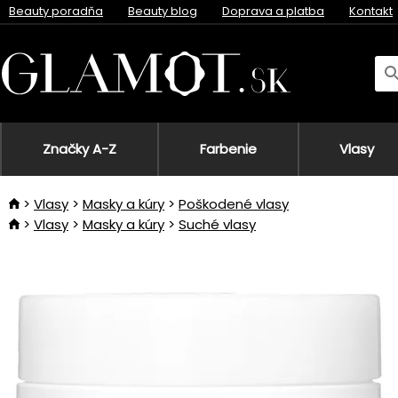
Beauty poradňa
Beauty blog
Doprava a platba
Kontakt
Značky A-Z
Farbenie
Vlasy
Vlasy
Masky a kúry
Poškodené vlasy
Vlasy
Masky a kúry
Suché vlasy