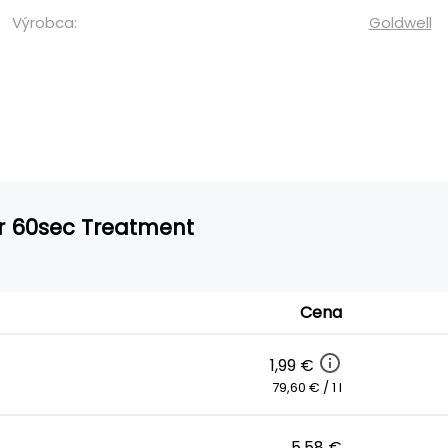
Výrobca:
Goldwell
ir 60sec Treatment
Cena
1,99 €
79,60 € / 1 l
5,58 €