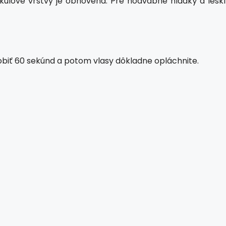
ulové vrstvy je obnovená. Pre hodvábne hladký a leskl
biť 60 sekúnd a potom vlasy dôkladne opláchnite.