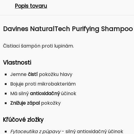
Popis tovaru
Davines NaturalTech Purifying Shampoo
Čistiaci šampón proti lupinám.
Vlastnosti
Jemne
čistí
pokožku hlavy
Bojuje proti mikrobakteriám
Má silný
antioxidačný
účinok
Znižuje zápal
pokožky
Kľúčové zložky
Fytoceutika z púpavy
- silný antioxidačný účinok