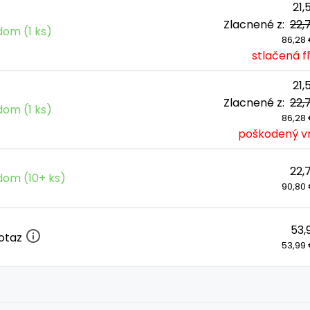
21,
Zlacnené z:
22,
dom (1 ks)
86,28 €
stlačená f
21,
Zlacnené z:
22,
dom (1 ks)
86,28 €
poškodený v
22,
dom (10+ ks)
90,80 €
53,
otaz
53,99 €