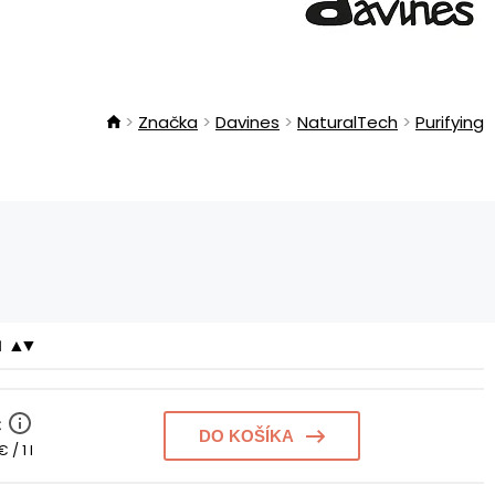
Značka
Davines
NaturalTech
Purifying
a
€
DO KOŠÍKA
€ / 1 l