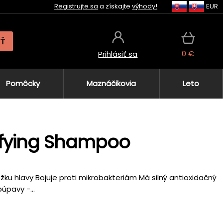
Registrujte sa
a získajte
výhody!
EUR
AŤ
0 €
Prihlásiť sa
Pomôcky
Maznáčikovia
Leto
ifying Shampoo
žku hlavy Bojuje proti mikrobakteriám Má silný antioxidačný
úpavy -...