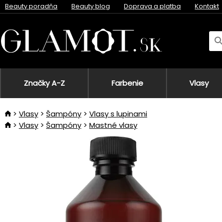
Beauty poradňa
Beauty blog
Doprava a platba
Kontakt
Značky A-Z
Farbenie
Vlasy
Vlasy
Šampóny
Vlasy s lupinami
Vlasy
Šampóny
Mastné vlasy