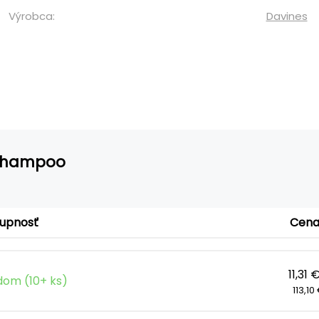
Výrobca:
Davines
 Shampoo
upnosť
Cen
11,31 
dom (10+ ks)
113,10 