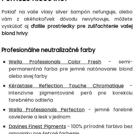
Pokiaľ na vaše vlasy silver šampón nefunguje, alebo
vám z akéhokoľvek dôvodu nevyhovuje, môžete
vyskúšať aj
ďalšie prostriedky pre zušľachtenie vašej
blond hrivy
:
Profesionálne neutralizačné farby
Wella Professionals Color Fresh
- semi-
permanentná farba pre jemné natónovanie blond
alebo sivej farby
Kérastase Reflection Touche Chromatique
-
intenzívne pigmentované perá pre korekciu
farebného odtieňa
Wella Professionals Perfecton
- jemné farebné
osvieženie a lesk v jednom
Davines Finest Pigments
- 100% prírodné farbivo bez
amoniaku pre šetrné farbenie