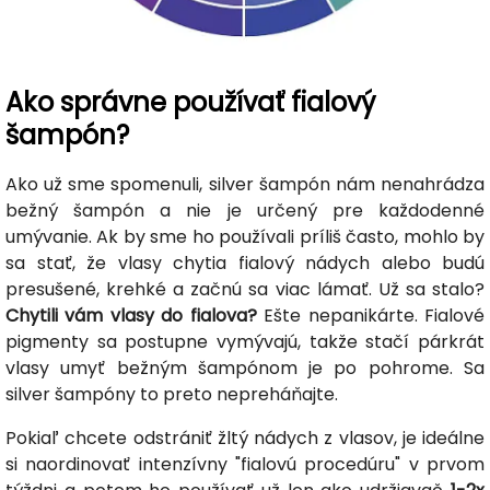
Ako správne používať fialový
šampón?
Ako už sme spomenuli, silver šampón nám nenahrádza
bežný šampón a nie je určený pre každodenné
umývanie. Ak by sme ho používali príliš často, mohlo by
sa stať, že vlasy chytia fialový nádych alebo budú
presušené, krehké a začnú sa viac lámať. Už sa stalo?
Chytili vám vlasy do fialova?
Ešte nepanikárte. Fialové
pigmenty sa postupne vymývajú, takže stačí párkrát
vlasy umyť bežným šampónom je po pohrome. Sa
silver šampóny to preto nepreháňajte.
Pokiaľ chcete odstrániť žltý nádych z vlasov, je ideálne
si naordinovať intenzívny "fialovú procedúru" v prvom