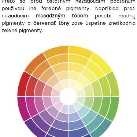
Preto sa proti ostatným nežádoudím podtónům
používajú iné farebné pigmenty. Napríklad proti
nežiadúcim
mosadzným tónom
pôsobí modrej
pigmenty a
červenať tóny
zase úspešne zneškodnia
zelené pigmenty.