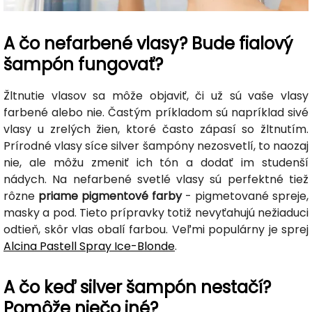
A čo nefarbené vlasy? Bude fialový
šampón fungovať?
Žltnutie vlasov sa môže objaviť, či už sú vaše vlasy
farbené alebo nie. Častým príkladom sú napríklad sivé
vlasy u zrelých žien, ktoré často zápasí so žltnutím.
Prírodné vlasy síce silver šampóny nezosvetlí, to naozaj
nie, ale môžu zmeniť ich tón a dodať im studenší
nádych. Na nefarbené svetlé vlasy sú perfektné tiež
rôzne
priame pigmentové farby
- pigmetované spreje,
masky a pod. Tieto prípravky totiž nevyťahujú nežiaduci
odtieň, skôr vlas obalí farbou. Veľmi populárny je sprej
Alcina Pastell Spray Ice-Blonde
.
A čo keď silver šampón nestačí?
Pomôže niečo iné?