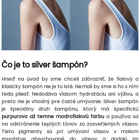
Čo je to silver šampón?
Hneď na úvod by sme chceli zdôrazniť, že fialový a
klasicky šampón nie je to isté. Nemali by sme si ho s ním
teda pliesť. Nedodáva vlasom hydratáciu ani výživu, a
preto nie je vhodný pre časté umývanie. Silver šampón
je špeciálny druh šampónu, ktorý má špecifickú
purpurovo až temne modrofialovú farbu
a používa sa
na odstránenie teplých tónov zo zosvetlených vlasov.
Tieto pigmenty sú pri umývaní vlasov v malom
množstve absorbované do vlasov a dodajú im