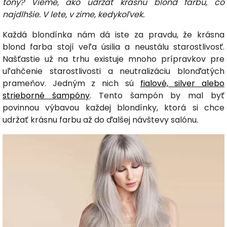
tóny? Vieme, ako udržať krásnu blond farbu, čo
najdlhšie. V lete, v zime, kedykoľvek.
Každá blondínka nám dá iste za pravdu, že krásna
blond farba stojí veľa úsilia a neustálu starostlivosť.
Našťastie už na trhu existuje mnoho prípravkov pre
uľahčenie starostlivosti a neutralizáciu blonďatých
prameňov. Jedným z nich sú
fialové, silver alebo
strieborné šampóny
. Tento šampón by mal byť
povinnou výbavou každej blondínky, ktorá si chce
udržať krásnu farbu až do ďalšej návštevy salónu.