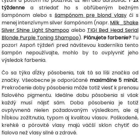
týždni a potom ho používať už len ako udržiavač
1-2x
týždenne
a striedať ho s obľúbeným bežným
šampónom alebo s
šampónom pre blond vlasy
či s
menej intenzívnym silver šampónom (napr.
Milk_Shake
Silver Shine Light Shampoo
alebo
TIGI Bed Head Serial
Blonde Purple Toning Shampoo
).
Plánujete farbenie?
Tu
pozor! Aspoň týždeň pred návštevou kaderníka tento
šampón nepoužívajte, mohlo by to ovplyvniť jeho
výsledok farbenia.
Čo sa týka dĺžky pôsobenia, tak tá sa líši značka od
značky. Všeobecne je odporúčané
maximálne 5 minút
.
Prekročenie doby pôsobenia môže totiž viesť k prenosu
fialového pigmentu. Ideálne dobu pôsobenia si však
každý musí nájsť sám. Doba pôsobenia je totiž
ovplyvnená nielen požadovaným výsledkom, ale aj
hĺbkou zožltnutia, typom aj kvalitou vlasov. Poškodené,
krehké a pórovité vlasy majú väčší sklon chytiť do
fialova než vlasy silné a zdravé.