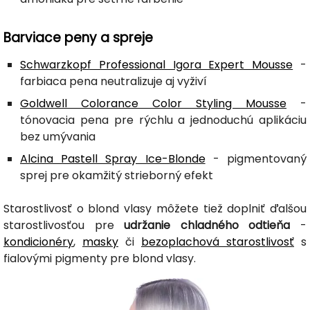
Barviace peny a spreje
Schwarzkopf Professional Igora Expert Mousse
-
farbiaca pena neutralizuje aj vyživí
Goldwell Colorance Color Styling Mousse
-
tónovacia pena pre rýchlu a jednoduchú aplikáciu
bez umývania
Alcina Pastell Spray Ice-Blonde
- pigmentovaný
sprej pre okamžitý strieborný efekt
Starostlivosť o blond vlasy môžete tiež doplniť ďalšou
starostlivosťou pre
udržanie chladného odtieňa
-
kondicionéry
,
masky
či
bezoplachová starostlivosť
s
fialovými pigmenty pre blond vlasy.