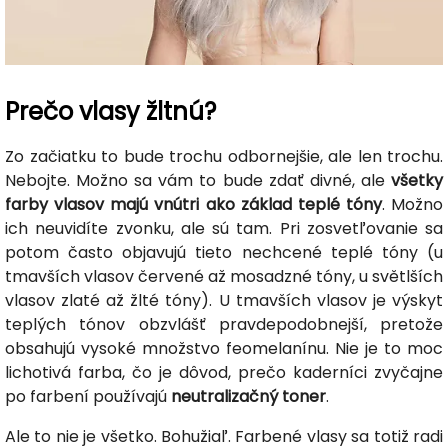
Prečo vlasy žltnú?
Zo začiatku to bude trochu odbornejšie, ale len trochu.
Nebojte. Možno sa vám to bude zdať divné, ale
všetky
farby vlasov majú vnútri ako základ teplé tóny
. Možno
ich neuvidíte zvonku, ale sú tam. Pri zosvetľovanie sa
potom často objavujú tieto nechcené teplé tóny (u
tmavších vlasov červené až mosadzné tóny, u světlších
vlasov zlaté až žlté tóny). U tmavších vlasov je výskyt
teplých tónov obzvlášť pravdepodobnejší, pretože
obsahujú vysoké množstvo feomelanínu. Nie je to moc
lichotivá farba, čo je dôvod, prečo kaderníci zvyčajne
po farbení používajú
neutralizačný toner
.
Ale to nie je všetko. Bohužiaľ. Farbené vlasy sa totiž radi