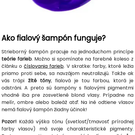
Ako fialový šampón funguje?
Strieborný šampón pracuje na jednoduchom princípe
teórie farieb
. Možno si spomínate na farebné koleso z
článku o
číslovania farieb
. V skratke: farby, ktoré ležia
priamo proti sebe, sa navzájom neutralizujú. Takže ak
vás trápi
žlté tóny
, fialová je tou farbou, ktorá je
odstráni. A preto sú šampóny s fialovými pigmentmi
vhodné iba pre zosvetlené blond vlasy. Prípadne na
melír, ombre alebo baleáž atď. Na iné odtiene vlasov
nemá fialový šampón žiadny účinok!
Pozor!
Každá výška tónu (svetlosť/tmavosť prírodnej
farby vlasov) má svoje charakteristické pigmenty.