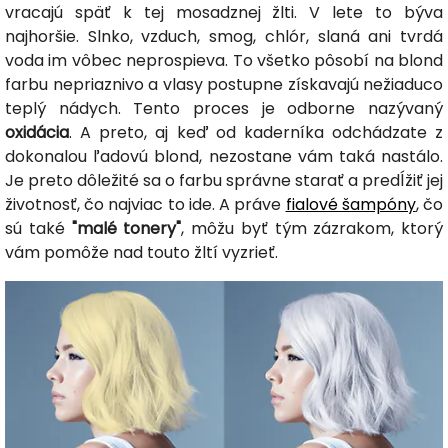
vracajú späť k tej mosadznej žlti. V lete to býva
najhoršie. Slnko, vzduch, smog, chlór, slaná ani tvrdá
voda im vôbec neprospieva. To všetko pôsobí na blond
farbu nepriaznivo a vlasy postupne získavajú nežiaduco
teplý nádych. Tento proces je odborne nazývaný
oxidácia
. A preto, aj keď od kaderníka odchádzate z
dokonalou ľadovú blond, nezostane vám taká nastálo.
Je preto dôležité sa o farbu správne starať a predĺžiť jej
životnosť, čo najviac to ide. A práve
fialové šampóny
, čo
sú také
"malé tonery"
, môžu byť tým zázrakom, ktorý
vám pomôže nad touto žltí vyzrieť.