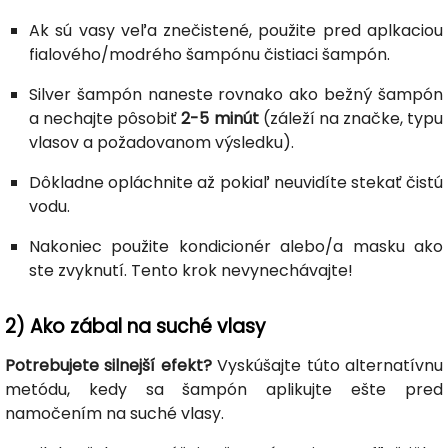
Ak sú vasy veľa znečistené, použite pred aplkaciou
fialového/modrého šampónu čistiaci šampón.
Silver šampón naneste rovnako ako bežný šampón
a nechajte pôsobiť
2-5 minút
(záleží na značke, typu
vlasov a požadovanom výsledku).
Dôkladne opláchnite až pokiaľ neuvidíte stekať čistú
vodu.
Nakoniec použite kondicionér alebo/a masku ako
ste zvyknutí. Tento krok nevynechávajte!
2) Ako zábal na suché vlasy
Potrebujete silnejší efekt?
Vyskúšajte túto alternatívnu
metódu, kedy sa šampón aplikujte ešte pred
namočením na suché vlasy.