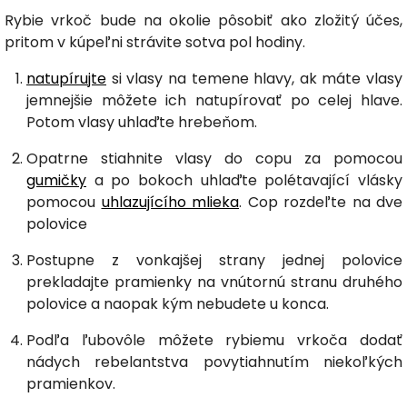
Rybie vrkoč bude na okolie pôsobiť ako zložitý účes,
pritom v kúpeľni strávite sotva pol hodiny.
natupírujte
si vlasy na temene hlavy, ak máte vlasy
jemnejšie môžete ich natupírovať po celej hlave.
Potom vlasy uhlaďte hrebeňom.
Opatrne stiahnite vlasy do copu za pomocou
gumičky
a po bokoch uhlaďte polétavající vlásky
pomocou
uhlazujícího mlieka
. Cop rozdeľte na dve
polovice
Postupne z vonkajšej strany jednej polovice
prekladajte pramienky na vnútornú stranu druhého
polovice a naopak kým nebudete u konca.
Podľa ľubovôle môžete rybiemu vrkoča dodať
nádych rebelantstva povytiahnutím niekoľkých
pramienkov.