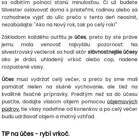
sa odbitím polnoci stanú minulosťou. Či už budete
Silvester oslavovať doma s priateľmi, rodinou alebo sa
rozhodnete vyjsť do ulíc prečo v tento deň neoslnit,
nezabúdajte: "Ako na Nový rok, tak po celý rok!"
Základom každého outfitu je
účes
, preto by ste práve
jemu mala venovať najvyššiu pozornosť. Na
silvestrovský večierok sa hodí skôr
slávnostnejšie
účesy
ako je drdol, uhladený vrkoč alebo cop, riadene
rozpustené vlasy.
Účes
musí vydržať celý večer, a preto by sme mali
pamätať nielen na slušné vychovanie, ale tiež na
kvalitné fixačné prípravky. Predtým než sa do účesu
pustíte, dodajte vlasom objem pomocou
objemových
púdrov
, tie vlasy nadvihne od korienkov a po celý večer
budú udržiavať objem a matný vzhľad.
TIP na účes - rybí vrkoč.