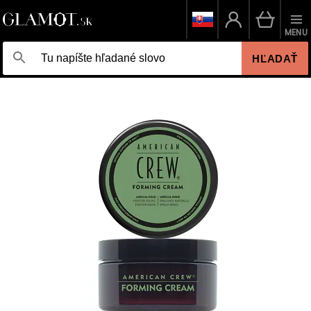
MENU
HĽADAŤ