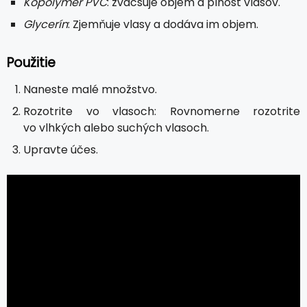
Kopolymér PVC
: zväčšuje objem a plnosť vlasov.
Glycerín
: Zjemňuje vlasy a dodáva im objem.
Použitie
Naneste malé množstvo.
Rozotrite vo vlasoch: Rovnomerne rozotrite
vo vlhkých alebo suchých vlasoch.
Upravte účes.