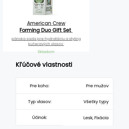
American Crew
Forming Duo Gift Set
pánska sada pre hydratáciu a styling
kučeravých vlasov
Skladom
Kľúčové vlastnosti
Pre koho:
Pre mužov
Typ vlasov:
Všetky typy
Účinok:
Lesk, Fixácia