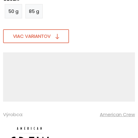
50 g
85 g
VIAC VARIANTOV
Výrobca:
American Crew