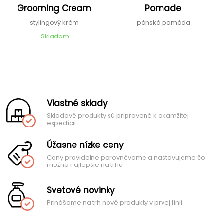
Grooming Cream
Pomade
stylingový krém
pánská pomáda
Skladom
Vlastné sklady
Skladové produkty sú pripravené k okamžitej
expedícii
Úžasne nízke ceny
Ceny pravidelne porovnávame a nastavujeme čo
možno najlepšie na trhu
Svetové novinky
Prinášame na trh nové produkty v prvej línii