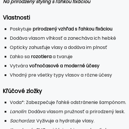
Na prirodzený styling s ľahkou fixáciou
Vlastnosti
Poskytuje
prirodzený vzhľad s ľahkou fixáciou
Dodáva vlasom vlhkosť a zanecháva ich hebké
Opticky zahusťuje vlasy a dodáva im plnosť
Ľahko sa
rozotiera
a tvaruje
Vytvára
voľnočasové a moderné účesy
Vhodný pre všetky typy vlasov a rôzne účesy
Kľúčové zložky
Voda*: Zabezpečuje ľahké odstránenie šampónom.
Lanolín
: Dodáva vlasom pružnosť a prirodzený lesk.
Sacharóza
: Vyživuje a hydratuje vlasy.