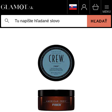
MENU
HĽADAŤ