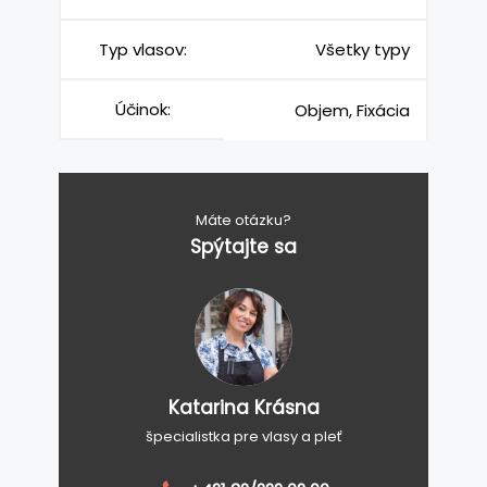
Typ vlasov:
Všetky typy
Účinok:
Objem, Fixácia
Máte otázku?
Spýtajte sa
Katarina Krásna
špecialistka pre vlasy a pleť