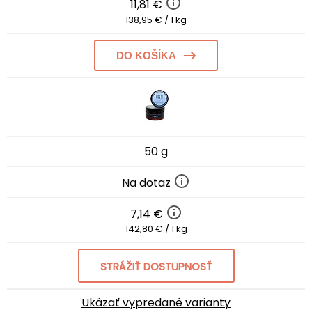
11,81 €
138,95 € / 1 kg
DO KOŠÍKA
50 g
Na dotaz
7,14 €
142,80 € / 1 kg
STRÁŽIŤ DOSTUPNOSŤ
Ukázať vypredané varianty