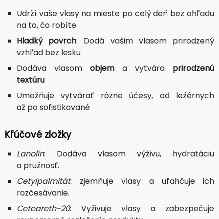
Udrží vaše vlasy na mieste po celý deň bez ohľadu
na to, čo robíte
Hladký povrch
: Dodá vašim vlasom prirodzený
vzhľad bez lesku
Dodáva vlasom
objem
a vytvára
prirodzenú
textúru
Umožňuje vytvárať rôzne účesy, od ležérnych
až po sofistikované
Kľúčové zložky
Lanolín
: Dodáva vlasom výživu, hydratáciu
a pružnosť.
Cetylpalmitát
: zjemňuje vlasy a uľahčuje ich
rozčesávanie.
Ceteareth-20
: Vyživuje vlasy a zabezpečuje