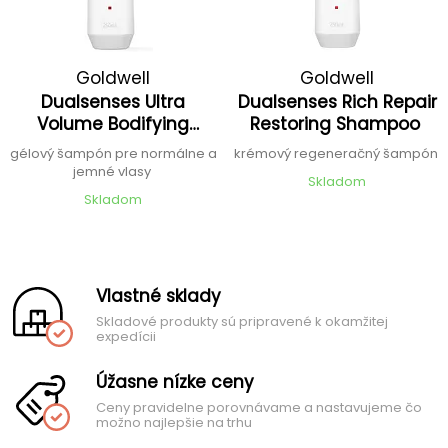
Goldwell
Goldwell
Dualsenses Ultra
Dualsenses Rich Repair
Volume Bodifying
Restoring Shampoo
Shampoo
gélový šampón pre normálne a
krémový regeneračný šampón
jemné vlasy
Skladom
Skladom
Vlastné sklady
Skladové produkty sú pripravené k okamžitej
expedícii
Úžasne nízke ceny
Ceny pravidelne porovnávame a nastavujeme čo
možno najlepšie na trhu