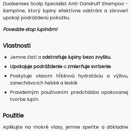
Dualsenses Scalp Specialist Anti-Dandruff Shampoo -
šampóne, ktorý lupiny efektívne odstráni a zároveň
upokojí podráždenú pokožku.
Povedzte stop lupinám!
Vlastnosti
Jemne čistí a
odstraňuje lupiny bezo zvyšku.
Upokojuje podráždenie
a
zmierňuje svrbenie
Poskytuje vlasom hĺbkovú hydratáciu a výživu,
zanecháva ich hebké a lesklé
Pravidelným používaním predchádza opakovanej
tvorbe lupín
Použitie
Aplikujte na mokré vlasy, jemne speňte a dôkladne