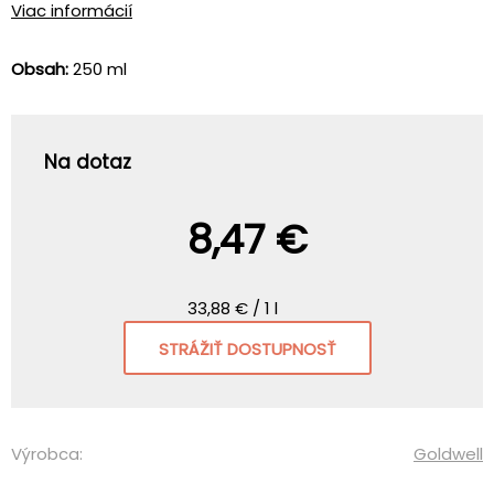
Viac informácií
Obsah:
250 ml
Na dotaz
8,47 €
33,88 € / 1 l
STRÁŽIŤ DOSTUPNOSŤ
Výrobca:
Goldwell