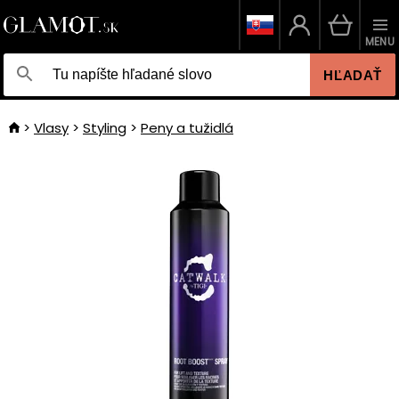
MENU
HĽADAŤ
Vlasy
Styling
Peny a tužidlá