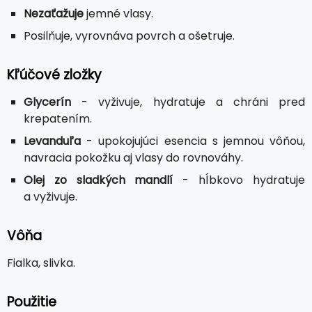
Nezaťažuje
jemné vlasy.
Posilňuje, vyrovnáva povrch a ošetruje.
Kľúčové zložky
Glycerín
- vyživuje, hydratuje a chráni pred
krepatením.
Levanduľa
- upokojujúci esencia s jemnou vôňou,
navracia pokožku aj vlasy do rovnováhy.
Olej zo sladkých mandlí
- hĺbkovo hydratuje
a vyživuje.
Vôňa
Fialka, slivka.
Použitie