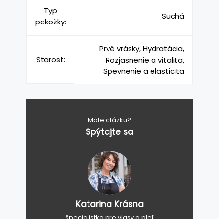
Typ
Suchá
pokožky:
Prvé vrásky, Hydratácia,
Starosť:
Rozjasnenie a vitalita,
Spevnenie a elasticita
Máte otázku?
Spýtajte sa
Katarina Krásna
špecialistka pre vlasy a pleť