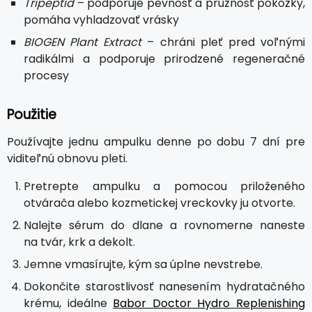
Tripeptid
– podporuje pevnosť a pružnosť pokožky,
pomáha vyhladzovať vrásky
BIOGEN Plant Extract
– chráni pleť pred voľnými
radikálmi a podporuje prirodzené regeneračné
procesy
Použitie
Používajte jednu ampulku denne po dobu 7 dní pre
viditeľnú obnovu pleti.
Pretrepte ampulku a pomocou priloženého
otvárača alebo kozmetickej vreckovky ju otvorte.
Nalejte sérum do dlane a rovnomerne naneste
na tvár, krk a dekolt.
Jemne vmasírujte, kým sa úplne nevstrebe.
Dokončite starostlivosť nanesením hydratačného
krému, ideálne
Babor Doctor Hydro Replenishing