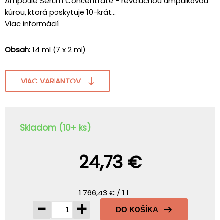
Ampoule Serum Concentrate - revolučnou ampulkovou
kúrou, ktorá poskytuje 10-krát...
Viac informácií
Obsah:
14 ml (7 x 2 ml)
VIAC VARIANTOV
Skladom (10+ ks)
24,73 €
1 766,43 € / 1 l
-
+
DO KOŠÍKA