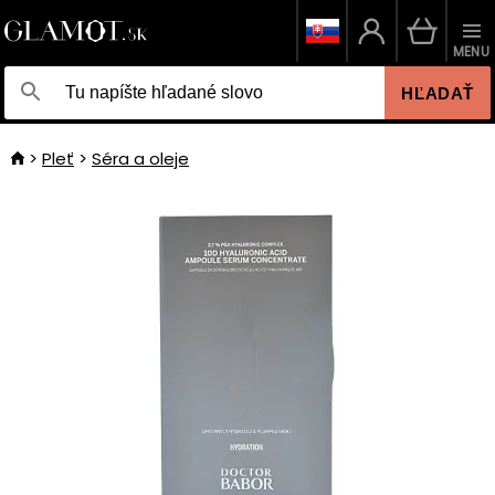
MENU
HĽADAŤ
Pleť
Séra a oleje