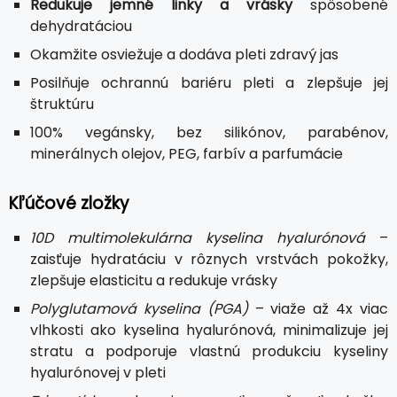
Redukuje jemné linky a vrásky
spôsobené
dehydratáciou
Okamžite osviežuje a dodáva pleti zdravý jas
Posilňuje ochrannú bariéru pleti a zlepšuje jej
štruktúru
100% vegánsky, bez silikónov, parabénov,
minerálnych olejov, PEG, farbív a parfumácie
Kľúčové zložky
10D multimolekulárna kyselina hyalurónová
–
zaisťuje hydratáciu v rôznych vrstvách pokožky,
zlepšuje elasticitu a redukuje vrásky
Polyglutamová kyselina (PGA)
– viaže až 4x viac
vlhkosti ako kyselina hyalurónová, minimalizuje jej
stratu a podporuje vlastnú produkciu kyseliny
hyalurónovej v pleti