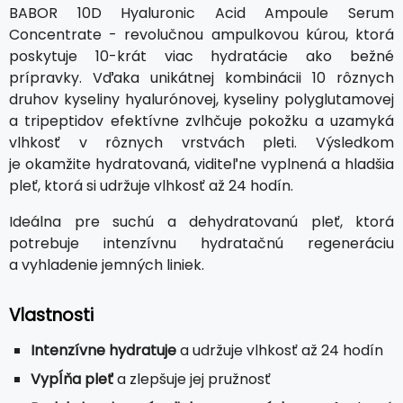
BABOR 10D Hyaluronic Acid Ampoule Serum
Concentrate - revolučnou ampulkovou kúrou, ktorá
poskytuje 10-krát viac hydratácie ako bežné
prípravky. Vďaka unikátnej kombinácii 10 rôznych
druhov kyseliny hyalurónovej, kyseliny polyglutamovej
a tripeptidov efektívne zvlhčuje pokožku a uzamyká
vlhkosť v rôznych vrstvách pleti. Výsledkom
je okamžite hydratovaná, viditeľne vyplnená a hladšia
pleť, ktorá si udržuje vlhkosť až 24 hodín.
Ideálna pre suchú a dehydratovanú pleť, ktorá
potrebuje intenzívnu hydratačnú regeneráciu
a vyhladenie jemných liniek.
Vlastnosti
Intenzívne hydratuje
a udržuje vlhkosť až 24 hodín
Vypĺňa pleť
a zlepšuje jej pružnosť