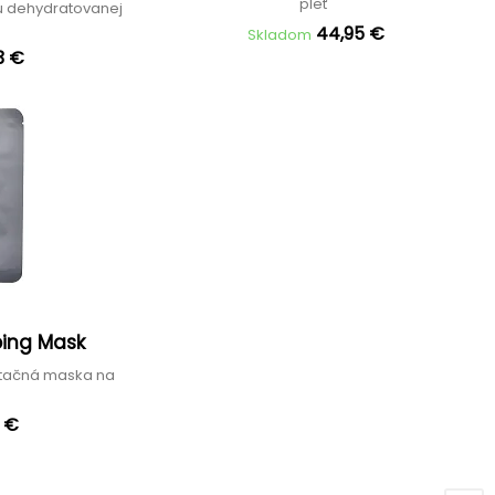
pleť
u dehydratovanej
44,95 €
Skladom
3 €
ping Mask
atačná maska na
0 €