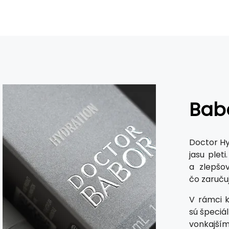
Bab
Doctor Hy
jasu plet
a zlepšo
čo zaruču
V rámci k
sú špeciá
vonkajší