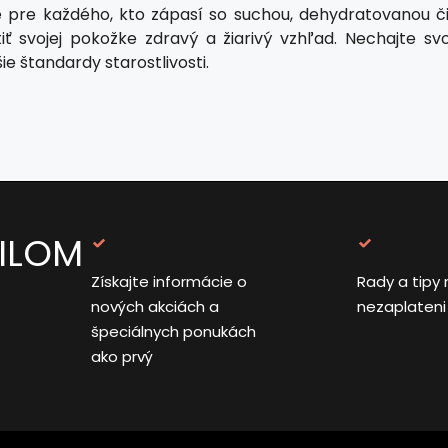
e pre každého, kto zápasí so suchou, dehydratovanou či
iť svojej pokožke zdravý a žiarivý vzhľad. Nechajte sv
ie štandardy starostlivosti.
AILOM
Získajte informácie o
Rady a tipy 
nových akciách a
nezaplateni
špeciálnych ponukách
ako prvý