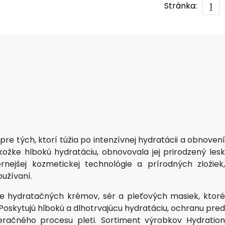
Stránka:
1
pre tých, ktorí túžia po intenzívnej hydratácii a obnovení
okožke hlbokú hydratáciu, obnovovala jej prirodzený lesk
nejšej kozmetickej technológie a prírodných zložiek,
užívaní.
ne hydratačných krémov, sér a pleťových masiek, ktoré
. Poskytujú hlbokú a dlhotrvajúcu hydratáciu, ochranu pred
eračného procesu pleti. Sortiment výrobkov Hydration