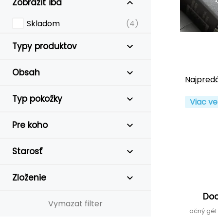
Zobraziť iba
Skladom
(4)
Typy produktov
Obsah
Najpredá
Typ pokožky
Viac ve
Pre koho
Starosť
Zloženie
Doc
Vymazat filter
očný gél