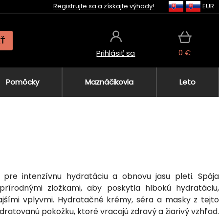
Registrujte sa
a získajte
výhody!
EUR
AŤ
0 €
Prihlásiť sa
Pomôcky
Maznáčikovia
Leto
pre intenzívnu hydratáciu a obnovu jasu pleti. Spája
prírodnými zložkami, aby poskytla hlbokú hydratáciu,
nkajšími vplyvmi. Hydratačné krémy, séra a masky z tejto
dratovanú pokožku, ktoré vracajú zdravý a žiarivý vzhľad.