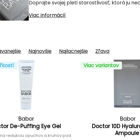
Doprajte svojej pleti starostlivosť, ktorá ju ne
Viac informácií
vanejšie
Najnovšie
Najlacnejšie
Zľava
ľkostí
Viac variantov
Babor
Babor
tor De-Puffing Eye Gel
Doctor 10D Hyalur
Ampoul
 na redukciu opuchov a kruhov pod