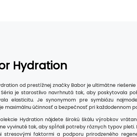
or Hydration
dration od prestížnej značky Babor je ultimátne riešenie 
i. Séria je starostlivo navrhnutá tak, aby poskytovala p
vala elasticitu. Je synonymom pre symbiózu najmoder
je maximálnu účinnosť a bezpečnosť pri každodennom po
olekcie Hydration nájdete širokú škálu výrobkov vráta
lne vyvinuté tak, aby spĺňali potreby rôznych typov pleti
mi stresovými faktormi a podporu prirodzeného regen