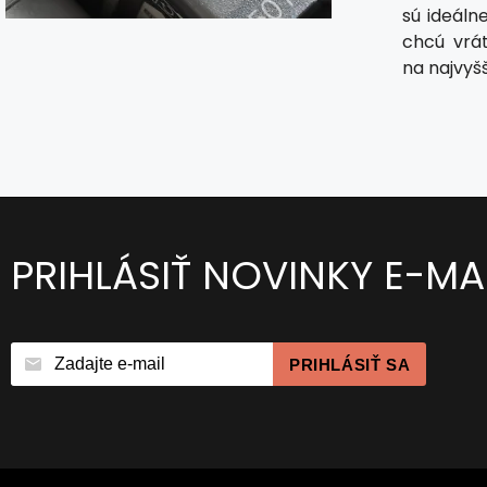
sú ideáln
chcú vrát
na najvyšš
PRIHLÁSIŤ NOVINKY E-M
PRIHLÁSIŤ SA