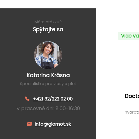
Máte otázku?
Spýtajte sa
Viac va
Katarina Krásna
špecialistka pre vlasy a pleť
Docto
+421 32/222 02 00
V pracovné dni: 8:00-16:30
hydrat
info@glamot.sk