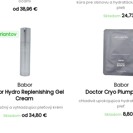
očami
kúra pre obnovu a hydratáci
pleti
od 38,96 €
24,7
Skladom
riantov
Babor
Babor
r Hydro Replenishing Gel
Doctor Cryo Plum
Cream
chladivá upokojujúca hydr
pleť
ačný a vyhladzujúci pleťový krém
8,8
Skladom
od 34,80 €
Skladom