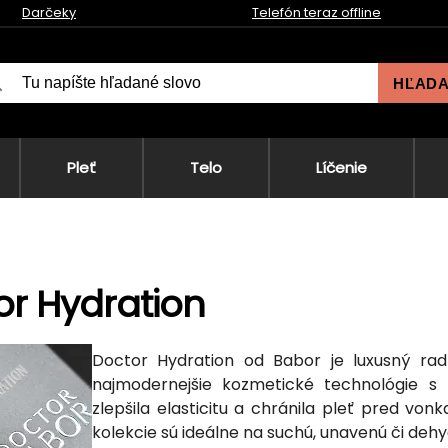
Darčeky
Telefón teraz offline
HĽAD
Pleť
Telo
Líčenie
r Hydration
Doctor Hydration od Babor je luxusný rad 
najmodernejšie kozmetické technológie s 
zlepšila elasticitu a chránila pleť pred vo
kolekcie sú ideálne na suchú, unavenú či dehy