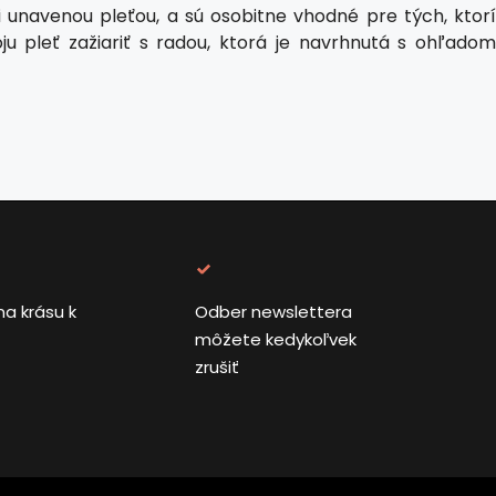
 unavenou pleťou, a sú osobitne vhodné pre tých, ktorí
oju pleť zažiariť s radou, ktorá je navrhnutá s ohľadom
na krásu k
Odber newslettera
môžete kedykoľvek
zrušiť