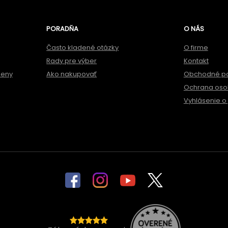
PORADŇA
O NÁS
Často kladené otázky
O firme
Rady pre výber
Kontakt
meny
Ako nakupovať
Obchodné p
Ochrana oso
Vyhlásenie o 