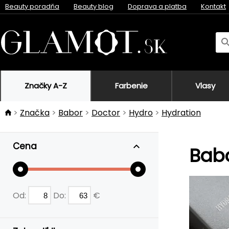
Beauty poradňa
Beauty blog
Doprava a platba
Kontakt
Značky A-Z
Farbenie
Vlasy
Značka
Babor
Doctor
Hydro
Hydration
Cena
Babo
Od:
Do:
€