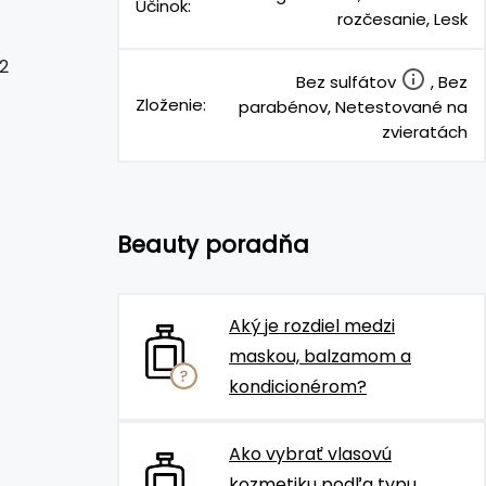
Účinok:
rozčesanie, Lesk
2
Bez sulfátov
, Bez
Zloženie:
parabénov, Netestované na
zvieratách
Beauty poradňa
Aký je rozdiel medzi
maskou, balzamom a
kondicionérom?
Ako vybrať vlasovú
kozmetiku podľa typu