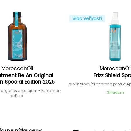
Viac veľkostí
MoroccanOil
MoroccanOi
atment Be An Original
Frizz Shield Sp
on Special Edition 2025
dlouhotrvající ochrana proti kr
 s arganovým olejom - Eurovision
Skladom
edícia
žasne nízke ceny