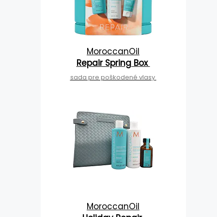
MoroccanOil
Repair Spring Box
sada pre poškodené vlasy
MoroccanOil