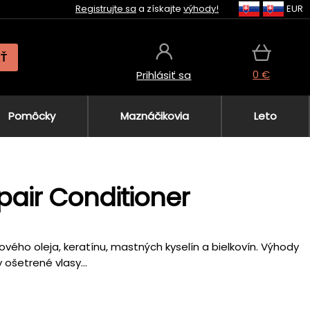
Registrujte sa
a získajte
výhody!
EUR
AŤ
0 €
Prihlásiť sa
Pomôcky
Maznáčikovia
Leto
pair Conditioner
ého oleja, keratínu, mastných kyselín a bielkovín. Výhody
šetrené vlasy...