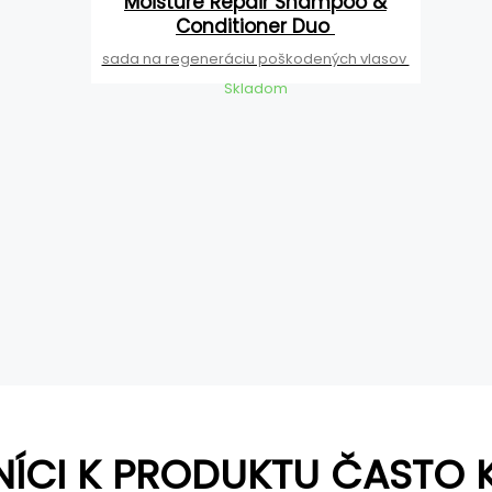
Moisture Repair Shampoo &
Conditioner Duo
sada na regeneráciu poškodených vlasov
Skladom
NÍCI K PRODUKTU ČASTO 