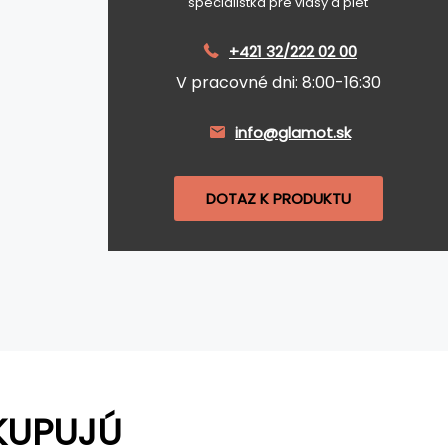
špecialistka pre vlasy a pleť
+421 32/222 02 00
V pracovné dni: 8:00-16:30
info@glamot.sk
DOTAZ K PRODUKTU
KUPUJÚ