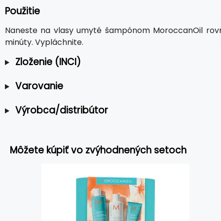
Použitie
Naneste na vlasy umyté šampónom MoroccanOil rovn
minúty. Vypláchnite.
Zloženie (INCI)
Varovanie
Výrobca/distribútor
Môžete kúpiť vo zvýhodnených setoch