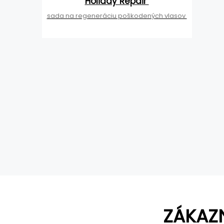
Holiday Repair
sada na regeneráciu poškodených vlasov
ZÁKAZ