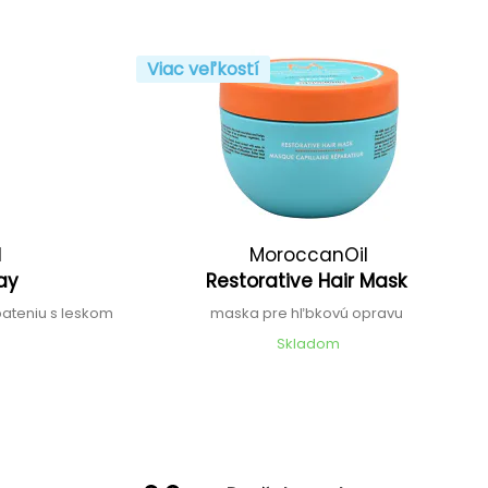
Viac veľkostí
l
MoroccanOil
ray
Restorative Hair Mask
epateniu s leskom
maska pre hľbkovú opravu
Skladom