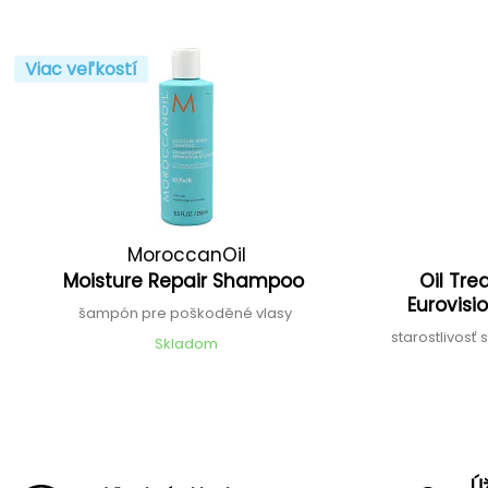
Viac veľkostí
MoroccanOil
Moisture Repair Shampoo
Oil Tre
Eurovisi
šampón pre poškoděné vlasy
starostlivosť
Skladom
Ú