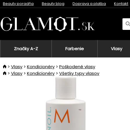
Beauty poradňa
Beauty blog
Doprava a platba
Kontakt
Značky A-Z
Farbenie
Vlasy
Vlasy
Kondicionéry
Poškodené vlasy
Vlasy
Kondicionéry
Všetky typy vlasov