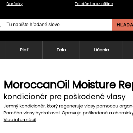
Darčeky
Telefón teraz offline
HĽAD
Pleť
Telo
Líčenie
MoroccanOil Moisture Re
kondicionér pre poškodené vlasy
Jemný kondicionér, ktorý regeneruje vlasy pomocou arganov
Pomáha vlasy hydratovať Opravuje poškodené a chemicky o
Viac informácií