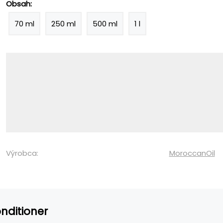
Obsah:
70 ml
250 ml
500 ml
1 l
Výrobca:
MoroccanOil
nditioner