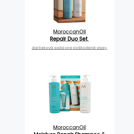
MoroccanOil
Repair Duo Set
darčeková sada pre poškodené vlasy
MoroccanOil