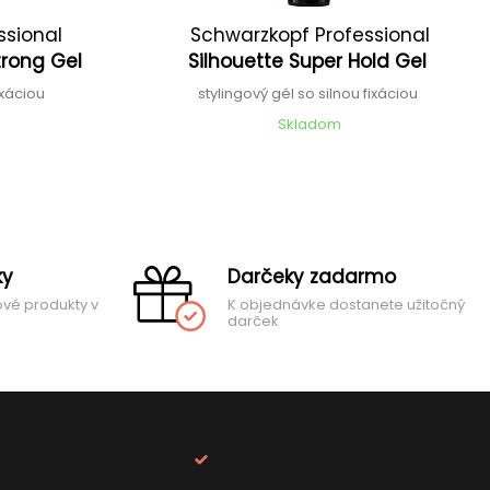
ssional
Schwarzkopf Professional
Strong Gel
Silhouette Super Hold Gel
fixáciou
stylingový gél so silnou fixáciou
Skladom
ky
Darčeky zadarmo
ové produkty v
K objednávke dostanete užitočný
darček