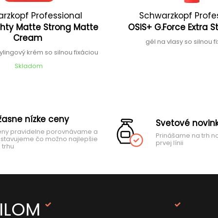
rzkopf Professional
Schwarzkopf Profe
hty Matte Strong Matte
OSiS+ G.Force Extra 
Cream
gél na vlasy so silnou 
ylingový krém so silnou fixáciou
Skladom
žasne nízke ceny
Svetové novin
ny pravidelne porovnávame a
Prinášame na trh n
stavujeme čo možno najlepšie
prvej línii
 trhu
AILOM