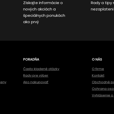
Získajte informácie o
Rady a tipy 
nových akciách a
nezaplateni
špeciálnych ponukách
ako prvý
PORADŇA
O NÁS
Často kladené otázky
O firme
Rady pre výber
Kontakt
meny
Ako nakupovať
Obchodné p
Ochrana oso
Vyhlásenie o 