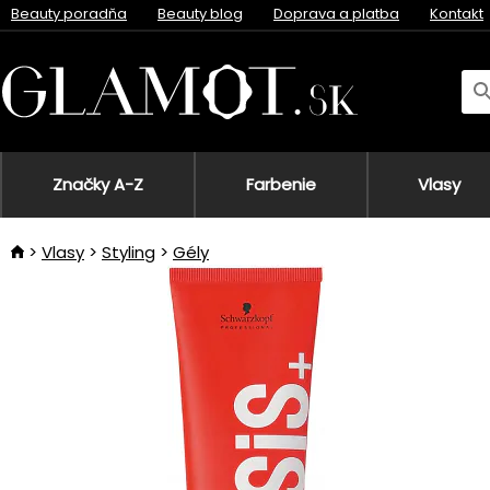
Beauty poradňa
Beauty blog
Doprava a platba
Kontakt
Značky A-Z
Farbenie
Vlasy
Vlasy
Styling
Gély