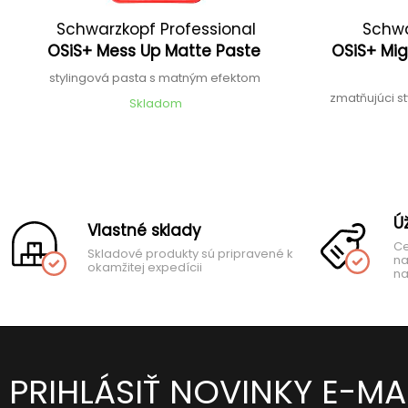
Schwarzkopf Professional
Schwa
OSiS+ Mess Up Matte Paste
OSiS+ Mig
stylingová pasta s matným efektom
zmatňujúci st
Skladom
Ú
Vlastné sklady
Ce
Skladové produkty sú pripravené k
na
okamžitej expedícii
na
PRIHLÁSIŤ NOVINKY E-M