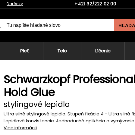
+421 32/222 02 00
Darčeky
HĽAD
Pleť
Telo
Líčenie
Schwarzkopf Professional
Hold Glue
stylingové lepidlo
Ultra silné stylingové lepidlo. Stupeň fixácie 4 - Ultra silná f
Lepidlové konzistencie. Jednoduchá aplikácia a vymývanie..
Viac informácií