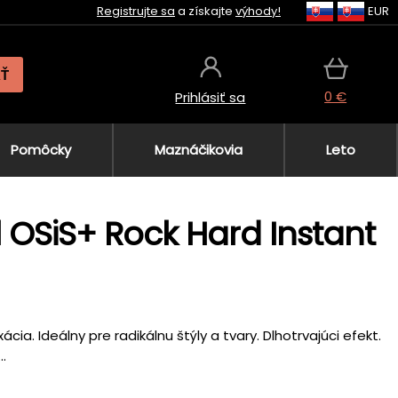
Registrujte sa
a získajte
výhody!
EUR
AŤ
0 €
Prihlásiť sa
Pomôcky
Maznáčikovia
Leto
 OSiS+ Rock Hard Instant
ixácia. Ideálny pre radikálnu štýly a tvary. Dlhotrvajúci efekt.
.