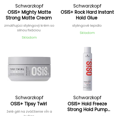
Schwarzkopf
Schwarzkopf
OSiS+ Mighty Matte
OSiS+ Rock Hard Instant
Professional
Professional
Strong Matte Cream
Hold Glue
zmatňujúci stylingový krém so
stylingové lepidlo
silnou fixáciou
Skladom
Skladom
Schwarzkopf
Schwarzkopf
OSiS+ Tipsy Twirl
OSiS+ Hold Freeze
Professional
Professional
Strong Hold Pump
želé gél na zväčšenie vĺn a
spray