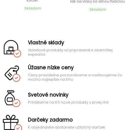
kučier
lak na vlasy so silnou fixáciou
Skladom
Skladom
Vlastné sklady
Skladové produkty sú pripravené k okamžitej
expedícii
Úžasne nízke ceny
Ceny pravidelne porovnávame a nastavujeme čo
možno najlepšie na trhu
Svetové novinky
Prinášame na trh nové produkty v prvej línii
Darčeky zadarmo
K objednávke dostanete užitočný darček