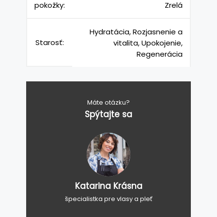
pokožky:
Zrelá
Hydratácia, Rozjasnenie a
Starosť:
vitalita, Upokojenie,
Regenerácia
Máte otázku?
Spýtajte sa
Katarina Krásna
špecialistka pre vlasy a pleť