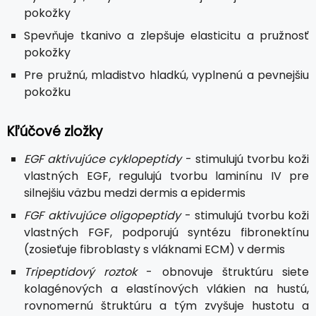
pokožky
Spevňuje tkanivo a zlepšuje elasticitu a pružnosť
pokožky
Pre pružnú, mladistvo hladkú, vyplnenú a pevnejšiu
pokožku
Kľúčové zložky
EGF aktivujúce cyklopeptidy
- stimulujú tvorbu koži
vlastných EGF, regulujú tvorbu laminínu IV pre
silnejšiu väzbu medzi dermis a epidermis
FGF aktivujúce oligopeptidy
- stimulujú tvorbu koži
vlastných FGF, podporujú syntézu fibronektínu
(zosieťuje fibroblasty s vláknami ECM) v dermis
Tripeptidový roztok
- obnovuje štruktúru siete
kolagénových a elastínových vlákien na hustú,
rovnomernú štruktúru a tým zvyšuje hustotu a