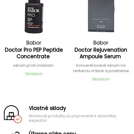
Babor
Babor
Doctor Pro PEP Peptide
Doctor Rejuvenation
Concentrate
Ampoule Serum
sérum proti vráskam
koncentrované sérum na
redukciu vrások a posilnenie
Skladom
pleti
Skladom
Vlastné sklady
Skladové produkty sú pripravené k okamžitej
expedícii
Úžasne nízke ceny