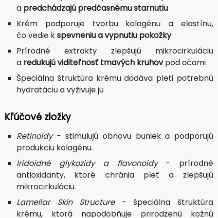
a
predchádzajú predčasnému starnutiu
Krém podporuje tvorbu kolagénu a elastínu,
čo vedie k
spevneniu a vypnutiu pokožky
Prírodné extrakty zlepšujú mikrocirkuláciu
a
redukujú viditeľnosť tmavých kruhov
pod očami
Špeciálna štruktúra krému dodáva pleti potrebnú
hydratáciu a vyživuje ju
Kľúčové zložky
Retinoidy
- stimulujú obnovu buniek a podporujú
produkciu kolagénu.
Iridoidné glykozidy a flavonoidy
- prírodné
antioxidanty, ktoré chránia pleť a zlepšujú
mikrocirkuláciu.
Lamellar Skin Structure
- špeciálna štruktúra
krému, ktorá napodobňuje prirodzenú kožnú