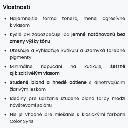
Vlastnosti
Najjemnejšie forma tonera, menej agresívne
k vlasom
Kyslé pH zabezpečuje iba
jemné natónovanú bez
zmeny výšky tónu
Utesňuje a vyhladzuje kutikulu a uzamyká farebné
pigmenty
Minimálne napučaní na kutikule,
šetrné
aj k zcitlivělým vlasom
Studené blond a hnedé odtiene
s dlhotrvajúcim
žiarivým leskom
Ideálny pre udržanie studené blond farby medzi
návštevami salónu
Nie je vhodné pre miešanie s klasickými farbami
Color Syns