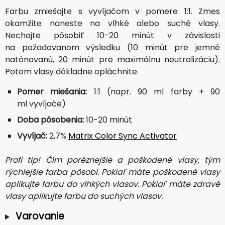
Farbu zmiešajte s vyvíjačom v pomere 1:1. Zmes
okamžite naneste na vlhké alebo suché vlasy.
Nechajte pôsobiť 10-20 minút v závislosti
na požadovanom výsledku (10 minút pre jemné
natónovanú, 20 minút pre maximálnu neutralizáciu).
Potom vlasy dôkladne opláchnite.
Pomer miešania:
1:1 (napr. 90 ml farby + 90
ml vyvíjače)
Doba pôsobenia:
10-20 minút
Vyvíjač:
2,7%
Matrix Color Sync Activator
Profi tip! Čím poréznejšie a poškodené vlasy, tým
rýchlejšie farba pôsobí. Pokiaľ máte poškodené vlasy
aplikujte farbu do vlhkých vlasov. Pokiaľ máte zdravé
vlasy aplikujte farbu do suchých vlasov.
Varovanie