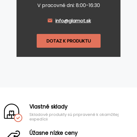
V pracovné dni: 8:00-16:30
info@glamot.sk
DOTAZ K PRODUKTU
Vlastné sklady
Skladové produkty sú pripravené k okamžitej
expedícii
Úžasne nízke ceny